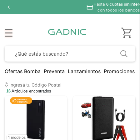
asta
6 cuotas sin interés
con todos los bancos
Ofertas Bomba
Preventa
Lanzamientos
Promociones B
Ingresá tu Código Postal
16
Artículos encontrados
1 modelos