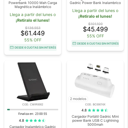
Powerbank 10000 Mah Carga
Gadnic Power Bank Inalambrico
Magnética Inalámbrico
Llega a partir del lunes o
Llega a partir del lunes o
¡Retiralo el lunes!
¡Retiralo el lunes!
$101.109
$45.499
$136.553
$61.449
55% OFF
55% OFF
DESDE 6 CUOTAS SIN INTERÉS
DESDE 6 CUOTAS SIN INTERÉS
2 modelos
COD. CWIR0002
COD. BC00074X
4.8
Finaliza en:
23:00:55
Cargador Portátil Gadnic Mini
4.8
power Bank USB C Lightning
5000mah
Cargador Inalambrico Gadnic