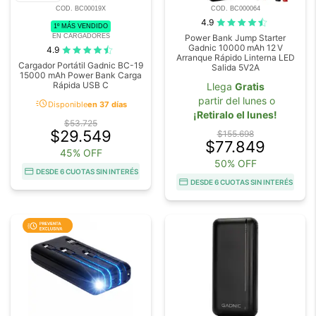
COD. BC00019X
COD. BC000064
4.9
1º MÁS VENDIDO
EN CARGADORES
Power Bank Jump Starter
Gadnic 10000 mAh 12 V
4.9
Arranque Rápido Linterna LED
Cargador Portátil Gadnic BC-19
Salida 5V2A
15000 mAh Power Bank Carga
Rápida USB C
Llega
Gratis
partir del lunes o
acute
Disponible
en 37 días
¡Retiralo el lunes!
$53.725
$29.549
$155.698
$77.849
45% OFF
50% OFF
DESDE 6 CUOTAS SIN INTERÉS
DESDE 6 CUOTAS SIN INTERÉS