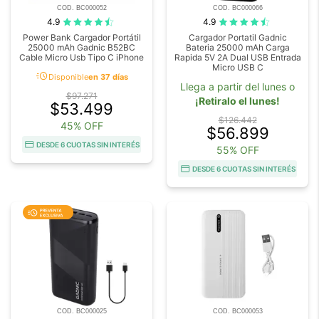
COD. BC000052
COD. BC000066
4.9
4.9
Power Bank Cargador Portátil
Cargador Portatil Gadnic
25000 mAh Gadnic B52BC
Bateria 25000 mAh Carga
Cable Micro Usb Tipo C iPhone
Rapida 5V 2A Dual USB Entrada
Micro USB C
acute
Disponible
en 37 días
Llega a partir del lunes o
$97.271
¡Retiralo el lunes!
$53.499
$126.442
45% OFF
$56.899
DESDE 6 CUOTAS SIN INTERÉS
55% OFF
DESDE 6 CUOTAS SIN INTERÉS
COD. BC000025
COD. BC000053