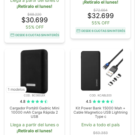
Llega a partir del lunes o
¡Retiralo el lunes!
¡Retiralo el lunes!
$72.664
$32.699
$68.220
$30.699
55% OFF
55% OFF
DESDE 6 CUOTAS SIN INTERÉS
DESDE 6 CUOTAS SIN INTERÉS
1 modelos
COD. BC00018X
COD. KCABLE03
4.8
4.5
Cargador Portátil Gadnic Mini
Kit Power Bank 15000 Mah +
10000 mAh Carga Rápida 2
Cable Magnetico USB Lightning
USB
Type c
Llega a partir del lunes o
Envío a todo el país
¡Retiralo el lunes!
$63.383