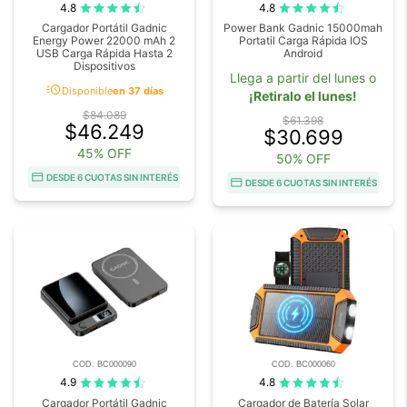
4.8
4.8
Cargador Portátil Gadnic
Power Bank Gadnic 15000mah
Energy Power 22000 mAh 2
Portatil Carga Rápida IOS
USB Carga Rápida Hasta 2
Android
Dispositivos
Llega a partir del lunes o
acute
Disponible
en 37 días
¡Retiralo el lunes!
$84.089
$61.398
$46.249
$30.699
45% OFF
50% OFF
DESDE 6 CUOTAS SIN INTERÉS
DESDE 6 CUOTAS SIN INTERÉS
COD. BC000090
COD. BC000060
4.9
4.8
Cargador Portátil Gadnic
Cargador de Batería Solar