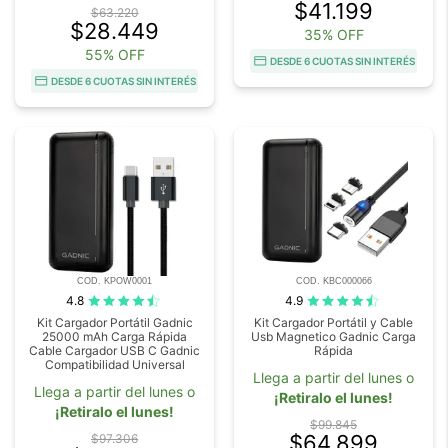
$41.199
$63.220
$28.449
35% OFF
55% OFF
DESDE 6 CUOTAS SIN INTERÉS
DESDE 6 CUOTAS SIN INTERÉS
COD. KPOW0001
COD. KBC000066
4.8
4.9
Kit Cargador Portátil Gadnic
Kit Cargador Portátil y Cable
25000 mAh Carga Rápida
Usb Magnetico Gadnic Carga
Cable Cargador USB C Gadnic
Rápida
Compatibilidad Universal
Llega a partir del lunes o
Llega a partir del lunes o
¡Retiralo el lunes!
¡Retiralo el lunes!
$99.845
$64.899
$97.306