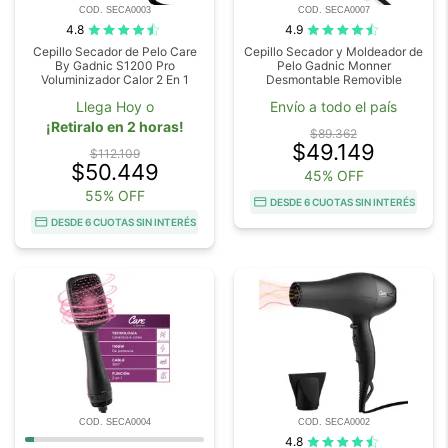
COD. SECA0003
COD. SECA0007
4.8
4.9
Cepillo Secador de Pelo Care
Cepillo Secador y Moldeador de
By Gadnic S1200 Pro
Pelo Gadnic Monner
Voluminizador Calor 2 En 1
Desmontable Removible
Llega Hoy o
Envío a todo el país
¡Retiralo en 2 horas!
$89.362
$49.149
$112.109
$50.449
45% OFF
55% OFF
DESDE 6 CUOTAS SIN INTERÉS
DESDE 6 CUOTAS SIN INTERÉS
COD. SECA0004
COD. SECA0002
4.8