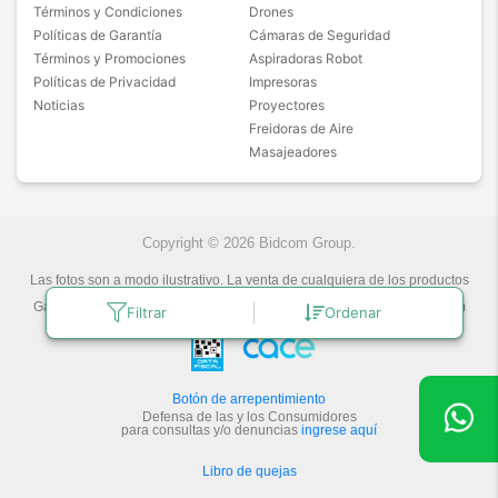
Términos y Condiciones
Drones
Políticas de Garantía
Cámaras de Seguridad
Términos y Promociones
Aspiradoras Robot
Políticas de Privacidad
Impresoras
Noticias
Proyectores
Freidoras de Aire
Masajeadores
Copyright © 2026 Bidcom Group.
Las fotos son a modo ilustrativo. La venta de cualquiera de los productos
publicados está sujeta a la verificación de stock.
Gadnic Tecnología novedosa.
Última actualización:
6/8/2026
by
Bidcom
Filtrar
Ordenar
S.R.L.
Botón de arrepentimiento
Defensa de las y los Consumidores
para consultas y/o denuncias
ingrese aquí
Libro de quejas