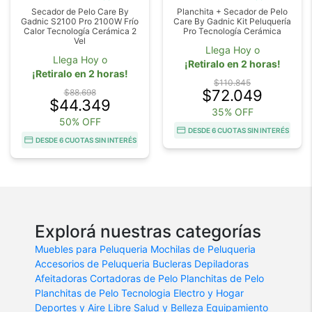
Secador de Pelo Care By
Planchita + Secador de Pelo
Gadnic S2100 Pro 2100W Frío
Care By Gadnic Kit Peluquería
Calor Tecnología Cerámica 2
Pro Tecnología Cerámica
Vel
Llega Hoy o
Llega Hoy o
¡Retiralo en 2 horas!
¡Retiralo en 2 horas!
$110.845
$72.049
$88.698
$44.349
35% OFF
50% OFF
DESDE 6 CUOTAS SIN INTERÉS
DESDE 6 CUOTAS SIN INTERÉS
Explorá nuestras categorías
Muebles para Peluqueria
Mochilas de Peluqueria
Accesorios de Peluqueria
Bucleras
Depiladoras
Afeitadoras
Cortadoras de Pelo
Planchitas de Pelo
Planchitas de Pelo
Tecnologia
Electro y Hogar
Deportes y Aire Libre
Salud y Belleza
Equipamiento