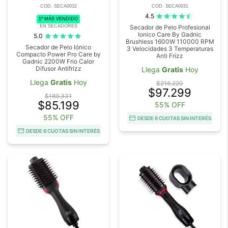
COD. SECA0032
COD. SECA0031
4.5
1º MÁS VENDIDO
EN SECADORES
Secador de Pelo Profesional
Ionico Care By Gadnic
5.0
Brushless 1600W 110000 RPM
Secador de Pelo Iónico
3 Velocidades 3 Temperaturas
Compacto Power Pro Care by
Anti Frizz
Gadnic 2200W Frio Calor
Difusor Antifrizz
Llega
Gratis
Hoy
Llega
Gratis
Hoy
$216.220
$97.299
$189.331
$85.199
55% OFF
55% OFF
DESDE 6 CUOTAS SIN INTERÉS
DESDE 6 CUOTAS SIN INTERÉS