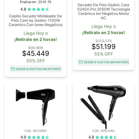
Finaliza en:
23:41:18
Secador De Pelo Gadnic Care
4.8
S2400 Pro 2050W Tecnología
Cerámica Ion Negativo Motor
Cepillo Secador Moldeador De
AC
Pelo Care by Gadnic 1100W
Ceramico Con Iones Negativos
Llega Hoy o
¡Retiralo en 2 horas!
Llega Hoy o
¡Retiralo en 2 horas!
$113.776
$51.199
$90.898
$45.449
55% OFF
50% OFF
DESDE 6 CUOTAS SIN INTERÉS
DESDE 6 CUOTAS SIN INTERÉS
COD. SECA0001
COD. KPELU001
4.9
4.8