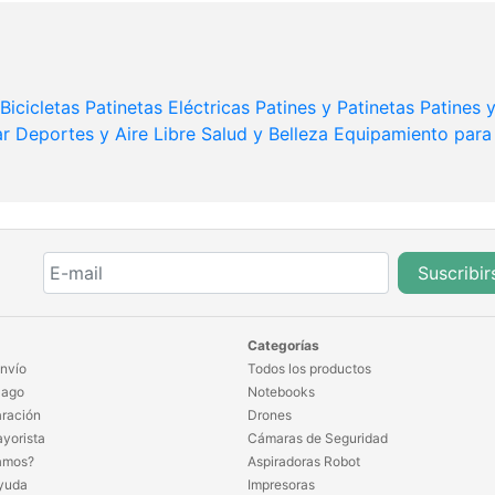
Bicicletas
Patinetas Eléctricas
Patines y Patinetas
Patines 
ar
Deportes y Aire Libre
Salud y Belleza
Equipamiento para
Suscribir
Categorías
nvío
Todos los productos
Pago
Notebooks
ración
Drones
yorista
Cámaras de Seguridad
amos?
Aspiradoras Robot
yuda
Impresoras