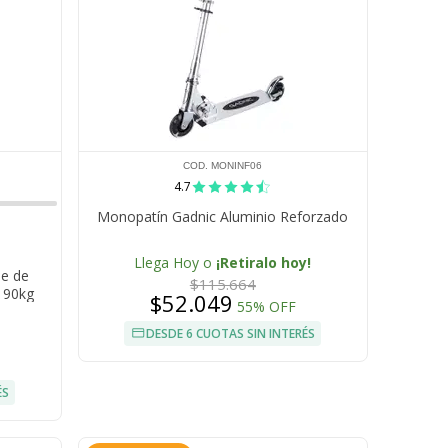
COD. MONINF06
4.7
Monopatín Gadnic Aluminio Reforzado
Llega Hoy o
¡Retiralo hoy!
le de
$115.664
 90kg
$52.049
55% OFF
DESDE 6 CUOTAS SIN INTERÉS
ÉS