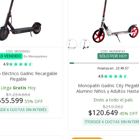
COD. MOVI0001
COD. MONINF4X
ÁS VENDIDO
SÓLO POR HOY
En Monopatines
4.9
Finaliza en:
23:49:56
Eléctrico Gadnic Recargable
4.8
Plegable
Monopatín Gadnic City Plegab
Llega
Gratis
Hoy
Alumino Niños y Adultos Hasta
$1.234.664
Ruedas 200mm
555.599
Envío a todo el país
55% OFF
$219.362
SDE 6 CUOTAS SIN INTERÉS
$120.649
45% OFF
DESDE 6 CUOTAS SIN INTER