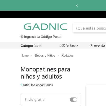
Hasta
6 cuotas sin interés
con todos los banco
Ingresá tu Código Postal
Ofertas
Preventa
Categorías
Home
Bebes y Niños
Rodados
Monopatines para
niños y adultos
9
Artículos encontrados
Envío gratis