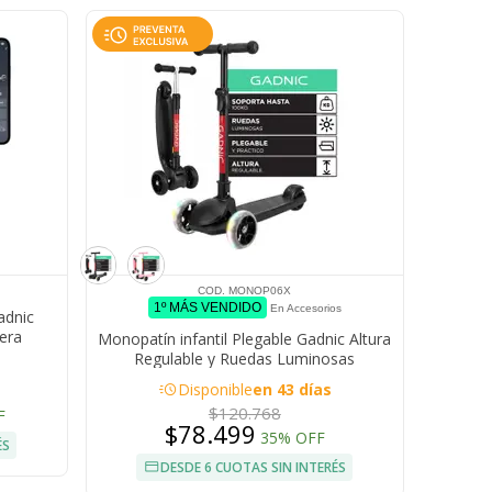
COD. MONOP06X
1º MÁS VENDIDO
En Accesorios
adnic
era
Monopatín infantil Plegable Gadnic Altura
locidad
Regulable y Ruedas Luminosas
acute
Disponible
en 43 días
$120.768
F
$78.499
35% OFF
ÉS
DESDE 6 CUOTAS SIN INTERÉS