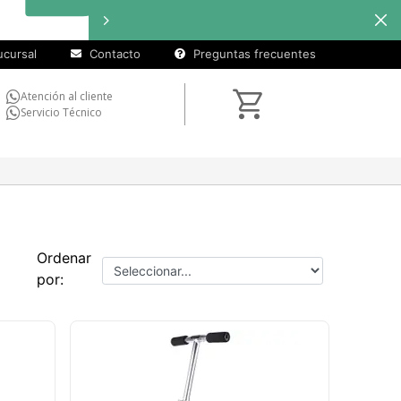
cuotas
interé
selecc
cursal
Contacto
Preguntas frecuentes
Atención al cliente
Servicio Técnico
Ordenar
por: