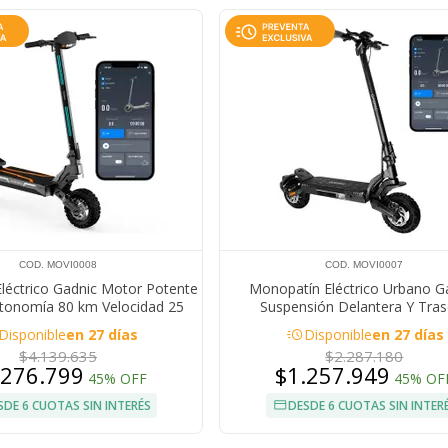
COD. MOVI0008
COD. MOVI0007
léctrico Gadnic Motor Potente
Monopatín Eléctrico Urbano G
onomía 80 km Velocidad 25
Suspensión Delantera Y Tras
umáticos Todoterreno 11”
Autonomía 40 km Motor 500W Ve
acute
Disponible
en 27 días
Disponible
en 27 días
45 km/h
$4.139.635
$2.287.180
.276.799
$1.257.949
45% OFF
45% OF
SDE 6 CUOTAS SIN INTERÉS
DESDE 6 CUOTAS SIN INTER