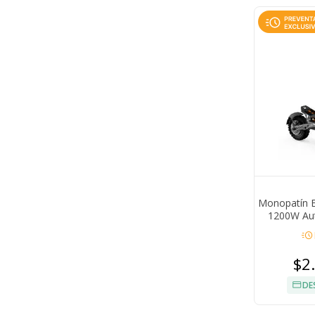
Monopatín E
1200W Aut
km/h Ne
acute
$2
DE