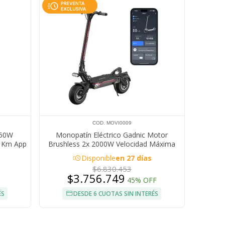
COD. MOVI0009
250W
Monopatín Eléctrico Gadnic Motor
5 Km App
Brushless 2x 2000W Velocidad Máxima
gable
100 km/h Batería Litio ION 60 V 30Ah
acute
Disponible
en 27 días
$6.830.453
$3.756.749
45% OFF
ÉS
DESDE 6 CUOTAS SIN INTERÉS