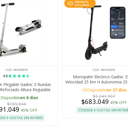
COD. MONINF05
COD. MOVI0006
4.8
Monopatin Electrico Gadnic 
Velocidad 25 Km H Autonomia 2
n Plegable Gadnic 3 Ruedas
Tuya Smart Freno A Disco Ple
acute
 Reforzado Altura Regulable
Disponible
en 27 días
$1.241.907
e
Disponible
en 6 días
$683.049
45% OFF
$165.544
91.049
45% OFF
DESDE 6 CUOTAS SIN INTER
SDE 6 CUOTAS SIN INTERÉS