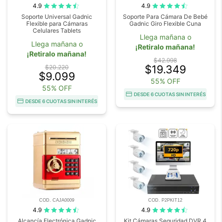
4.9
4.9
Soporte Universal Gadnic
Soporte Para Cámara De Bebé
Flexible para Cámaras
Gadnic Giro Flexible Cuna
Celulares Tablets
Llega mañana o
Llega mañana o
¡Retiralo mañana!
¡Retiralo mañana!
$42.998
$19.349
$20.220
$9.099
55% OFF
55% OFF
DESDE 6 CUOTAS SIN INTERÉS
DESDE 6 CUOTAS SIN INTERÉS
COD. CAJA0009
COD. P2PKIT12
4.9
4.9
Alcancía Electrónica Gadnic
Kit Cámaras Seguridad DVR 4