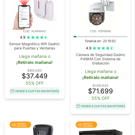
COD. ALARMA02
COD. P2P00046
4.9
Finaliza en:
23:10:00
Sensor Magnético Wifi Gadnic
4.9
para Puertas y Ventanas
Cámara de Seguridad Gadnic
Llega mañana o
P46KM Con Sistema de
¡Retiralo mañana!
Grabación
$83.220
Llega mañana o
$37.449
¡Retiralo mañana!
55% OFF
$159.331
$71.699
DESDE 6 CUOTAS SIN INTERÉS
55% OFF
DESDE 6 CUOTAS SIN INTERÉS