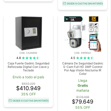
DESDE 6 CUOTAS SIN INTERÉS
COD. CAJA0032
COD. P2P00117
4.8
4.5
Caja Fuerte Gadnic Seguridad
Cámara De Seguridad Gadnic
Reforzada Digital Con Llave y
S-Cam Full HD 3MP Control
Teclado
Por App Visión Nocturna IR
Color
Envío a todo el país
Llega
$632.229
Gratis
$410.949
mañana
35% OFF
$176.998
$79.649
DESDE 6 CUOTAS SIN INTERÉS
55% OFF