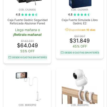
COD. CAJA0031
COD. CAJA0005
4.8
4.8
Caja Fuerte Gadnic Seguridad
Caja Fuerte Simulada Libro
Reforzada Abulonar Pared
Gadnic E2
acute
Llega mañana o
Disponible
en 10 días
¡Retiralo mañana!
$57.907
$31.849
$142.331
$64.049
45% OFF
55% OFF
DESDE 6 CUOTAS SIN INTERÉS
DESDE 6 CUOTAS SIN INTERÉS
COD. BEBSOP02
COD. BEBSOP01