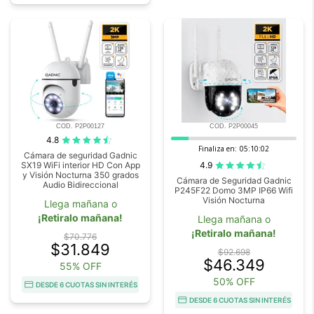
COD. P2P00127
COD. P2P00045
4.8
Finaliza en:
05:10:00
Cámara de seguridad Gadnic
4.9
SX19 WiFi interior HD Con App
y Visión Nocturna 350 grados
Cámara de Seguridad Gadnic
Audio Bidireccional
P245F22 Domo 3MP IP66 Wifi
Visión Nocturna
Llega mañana o
¡Retiralo mañana!
Llega mañana o
¡Retiralo mañana!
$70.776
$31.849
$92.698
$46.349
55% OFF
50% OFF
DESDE 6 CUOTAS SIN INTERÉS
DESDE 6 CUOTAS SIN INTERÉS