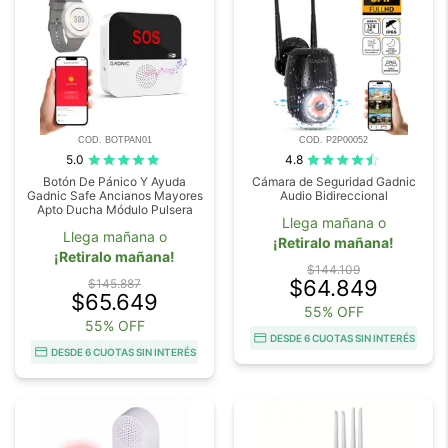
COD. BOTPAN01
COD. P2P00052
5.0
4.8
Botón De Pánico Y Ayuda
Cámara de Seguridad Gadnic
Gadnic Safe Ancianos Mayores
Audio Bidireccional
Apto Ducha Módulo Pulsera
Llega mañana o
Llega mañana o
¡Retiralo mañana!
¡Retiralo mañana!
$144.109
$64.849
$145.887
$65.649
55% OFF
55% OFF
DESDE 6 CUOTAS SIN INTERÉS
DESDE 6 CUOTAS SIN INTERÉS