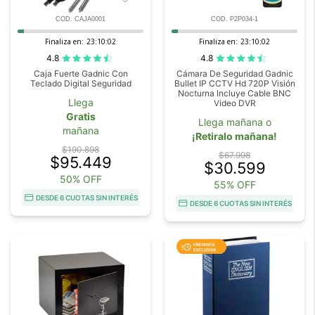
COD. CAJA0001
COD. P2P034-1
Finaliza en:
23:10:00
Finaliza en:
23:10:00
4.8
4.8
Caja Fuerte Gadnic Con
Cámara De Seguridad Gadnic
Teclado Digital Seguridad
Bullet IP CCTV Hd 720P Visión
Nocturna Incluye Cable BNC
Llega
Video DVR
Gratis
Llega mañana o
mañana
¡Retiralo mañana!
$190.898
$67.998
$95.449
$30.599
50% OFF
55% OFF
DESDE 6 CUOTAS SIN INTERÉS
DESDE 6 CUOTAS SIN INTERÉS