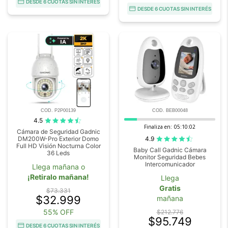
DESDE 6 CUOTAS SIN INTERÉS
DESDE 6 CUOTAS SIN INTERÉS
COD. P2P00139
COD. BEB00048
4.5
Finaliza en:
05:10:00
Cámara de Seguridad Gadnic
4.9
DM200W-Pro Exterior Domo
Full HD Visión Nocturna Color
Baby Call Gadnic Cámara
36 Leds
Monitor Seguridad Bebes
Intercomunicador
Llega mañana o
¡Retiralo mañana!
Llega
Gratis
$73.331
$32.999
mañana
55% OFF
$212.776
$95.749
DESDE 6 CUOTAS SIN INTERÉS