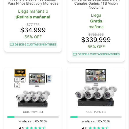
Para Niños Efectivo y Monedas
Canales Gadnic 1TB Visión
Nocturna
Llega mañana o
Llega
¡Retiralo mañana!
Gratis
$77.776
mañana
$34.999
$755.553
55% OFF
$339.999
DESDE 6 CUOTAS SIN INTERÉS
55% OFF
DESDE 6 CUOTAS SIN INTERÉS
COD. P2PKIT14
COD. P2PKIT11
Finaliza en:
05:10:00
Finaliza en:
05:10:00
4.9
4.8