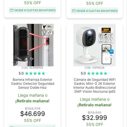
55% OFF
55% OFF
DESDE 6 CUOTAS SIN INTERÉS
DESDE 6 CUOTAS SIN INTERÉS
COD. ALARMA03
COD. P2P00128
5.0
5.0
Barrera Infrarroja Exterior
Cámara de Seguridad WiFi
Gadnic Detector Seguridad
Gadnic Mini-G 2K Exterior
Sensor Doble Haz
Interior Audio Bidireccional
3MP Visión Nocturna Ip65
Llega mañana o
Llega mañana o
¡Retiralo mañana!
¡Retiralo mañana!
$103.776
$46.699
$73.331
$32.999
55% OFF
55% OFF