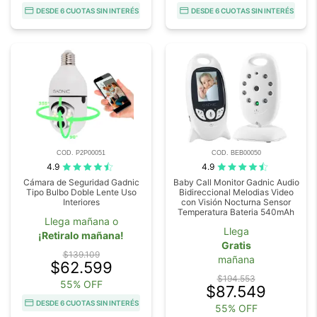
DESDE 6 CUOTAS SIN INTERÉS
DESDE 6 CUOTAS SIN INTERÉS
COD. P2P00051
COD. BEB00050
4.9
4.9
Cámara de Seguridad Gadnic
Baby Call Monitor Gadnic Audio
Tipo Bulbo Doble Lente Uso
Bidireccional Melodias Video
Interiores
con Visión Nocturna Sensor
Temperatura Bateria 540mAh
Llega mañana o
Llega
¡Retiralo mañana!
Gratis
$139.109
mañana
$62.599
$194.553
55% OFF
$87.549
DESDE 6 CUOTAS SIN INTERÉS
55% OFF