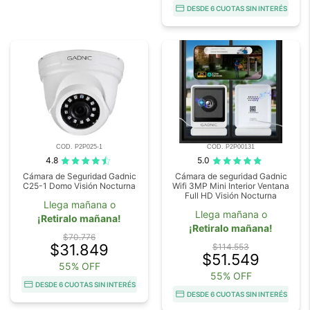
DESDE 6 CUOTAS SIN INTERÉS
COD. P2P025-1
COD. P2P00131
4.8
5.0
Cámara de Seguridad Gadnic
Cámara de seguridad Gadnic
C25-1 Domo Visión Nocturna
Wifi 3MP Mini Interior Ventana
Full HD Visión Nocturna
Llega mañana o
Llega mañana o
¡Retiralo mañana!
¡Retiralo mañana!
$70.776
$31.849
$114.553
$51.549
55% OFF
55% OFF
DESDE 6 CUOTAS SIN INTERÉS
DESDE 6 CUOTAS SIN INTERÉS