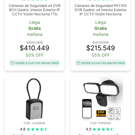
Cámaras de Seguridad x4 DVR
Cámaras de Seguridad PK1100
8CH Gadnic Interior Exterior IP
DVR Gadnic x4 Interior Exterior
CCTV Visión Nocturna 1Tb
IP CCTV Visión Nocturna
Llega
Llega
Gratis
Gratis
mañana
mañana
$820.898
$478.998
$410.449
$215.549
50% OFF
55% OFF
DESDE 6 CUOTAS SIN INTERÉS
DESDE 6 CUOTAS SIN INTERÉS
COD. CAJA0018
COD. P2P00119
4.8
4.5