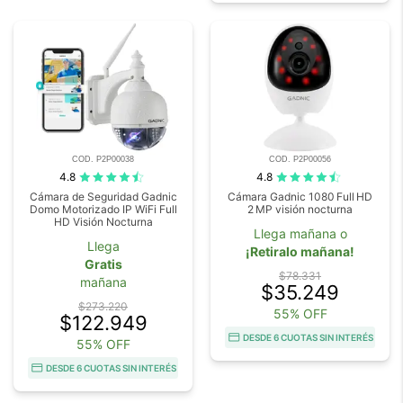
COD. P2P00038
COD. P2P00056
4.8
4.8
Cámara de Seguridad Gadnic
Cámara Gadnic 1080 Full HD
Domo Motorizado IP WiFi Full
2 MP visión nocturna
HD Visión Nocturna
Llega mañana o
Llega
¡Retiralo mañana!
Gratis
$78.331
mañana
$35.249
$273.220
55% OFF
$122.949
DESDE 6 CUOTAS SIN INTERÉS
55% OFF
DESDE 6 CUOTAS SIN INTERÉS