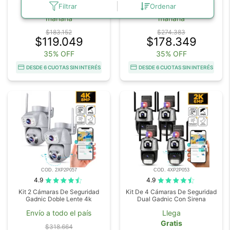
Filtrar
Ordenar
Gratis
Gratis
mañana
mañana
$183.152
$274.383
$119.049
$178.349
35% OFF
35% OFF
DESDE 6 CUOTAS SIN INTERÉS
DESDE 6 CUOTAS SIN INTERÉS
COD. 2XP2P057
COD. 4XP2P053
4.9
4.9
Kit 2 Cámaras De Seguridad
Kit De 4 Cámaras De Seguridad
Gadnic Doble Lente 4k
Dual Gadnic Con Sirena
Envío a todo el país
Llega
Gratis
$318.664