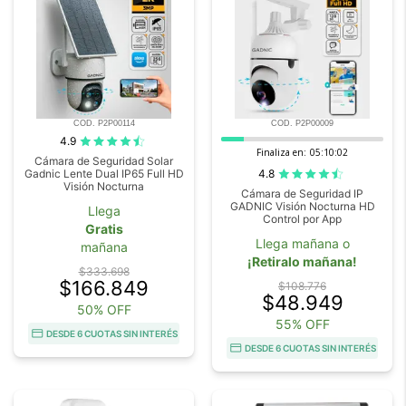
COD. P2P00114
COD. P2P00009
4.9
Finaliza en:
05:10:00
Cámara de Seguridad Solar
4.8
Gadnic Lente Dual IP65 Full HD
Visión Nocturna
Cámara de Seguridad IP
GADNIC Visión Nocturna HD
Llega
Control por App
Gratis
Llega mañana o
mañana
¡Retiralo mañana!
$333.698
$166.849
$108.776
$48.949
50% OFF
55% OFF
DESDE 6 CUOTAS SIN INTERÉS
DESDE 6 CUOTAS SIN INTERÉS