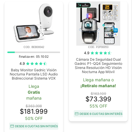
COD. BEB00042
COD. P2P00053
4.9
Finaliza en:
05:10:00
Cámara De Seguridad Dual
4.9
Gadnic P1-QQ4 Seguimiento
Sirena Resolución HD Visión
Baby Monitor Gadnic Visión
Nocturna App Móvil
Nocturna Pantalla LSD Audio
Bidireccional Sistema VOX
Llega mañana o
¡Retiralo mañana!
Llega
Gratis
$163.109
$73.399
mañana
55% OFF
$363.998
$181.999
DESDE 6 CUOTAS SIN INTERÉS
50% OFF
DESDE 6 CUOTAS SIN INTERÉS