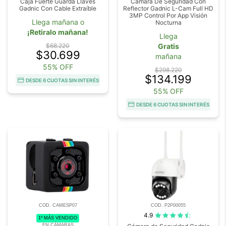
Caja Fuerte Guarda Llaves
Cámara De Seguridad Con
Gadnic Con Cable Extraíble
Reflector Gadnic L-Cam Full HD
3MP Control Por App Visión
Llega mañana o
Nocturna
¡Retiralo mañana!
Llega
$68.220
Gratis
$30.699
mañana
55% OFF
$298.220
$134.199
DESDE 6 CUOTAS SIN INTERÉS
55% OFF
DESDE 6 CUOTAS SIN INTERÉS
COD. CAMESP07
COD. P2P00055
4.9
1º MÁS VENDIDO
EN CÁMARAS