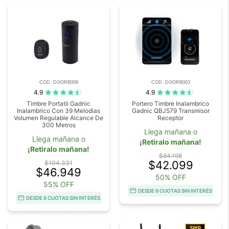
COD. DOORB008
COD. DOORB003
4.9
4.9
Timbre Portatil Gadnic
Portero Timbre Inalambrico
Inalambrico Con 39 Melodias
Gadnic QBJ579 Transmisor
Volumen Regulable Alcance De
Receptor
300 Metros
Llega mañana o
Llega mañana o
¡Retiralo mañana!
¡Retiralo mañana!
$84.198
$42.099
$104.331
$46.949
50% OFF
55% OFF
DESDE 6 CUOTAS SIN INTERÉS
DESDE 6 CUOTAS SIN INTERÉS