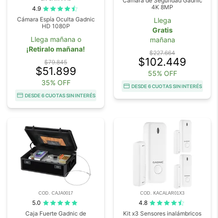
Cámara de Seguridad Gadnic
4K 8MP
4.9
Cámara Espía Oculta Gadnic
Llega
HD 1080P
Gratis
Llega mañana o
mañana
¡Retiralo mañana!
$227.664
$102.449
$79.845
$51.899
55% OFF
35% OFF
DESDE 6 CUOTAS SIN INTERÉS
DESDE 6 CUOTAS SIN INTERÉS
COD. CAJA0017
COD. KACALAR01X3
5.0
4.8
Caja Fuerte Gadnic de
Kit x3 Sensores inalámbricos