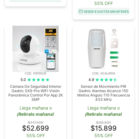
55% OFF
DESDE 6 CUOTAS SIN INTERÉS
COD. P2P00126
COD. ACALAR04
5.0
4.9
Cámara De Seguridad Interior
Sensor de Movimiento PIR
Gadnic SX9-Pro WiFi Visión
Gadnic Alarmas Alcance 150
Panorámica Control Por App 2K
Metros Angulo 110 Frecuencia
3MP
433 MHz
Llega mañana o
Llega mañana o
¡Retiralo mañana!
¡Retiralo mañana!
$117.109
$35.331
$52.699
$15.899
55% OFF
55% OFF