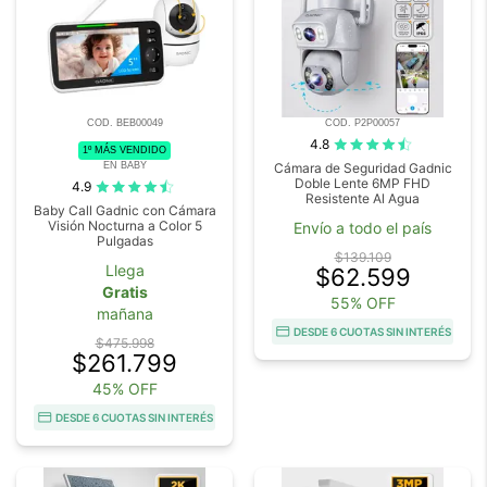
COD. BEB00049
COD. P2P00057
4.8
1º MÁS VENDIDO
EN BABY
Cámara de Seguridad Gadnic
Doble Lente 6MP FHD
4.9
Resistente Al Agua
Baby Call Gadnic con Cámara
Visión Nocturna a Color 5
Envío a todo el país
Pulgadas
$139.109
Llega
$62.599
Gratis
55% OFF
mañana
DESDE 6 CUOTAS SIN INTERÉS
$475.998
$261.799
45% OFF
DESDE 6 CUOTAS SIN INTERÉS