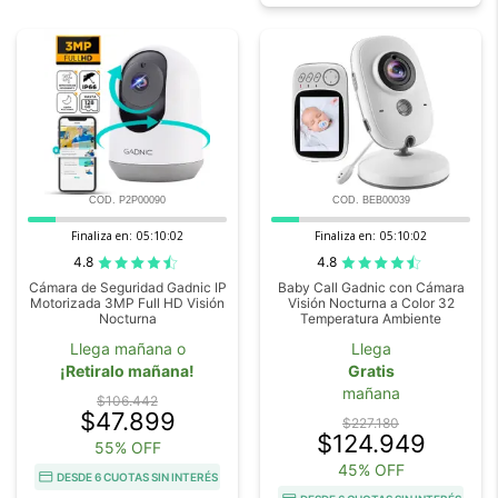
COD. P2P00090
COD. BEB00039
Finaliza en:
05:10:00
Finaliza en:
05:10:00
4.8
4.8
Cámara de Seguridad Gadnic IP
Baby Call Gadnic con Cámara
Motorizada 3MP Full HD Visión
Visión Nocturna a Color 32
Nocturna
Temperatura Ambiente
Llega mañana o
Llega
¡Retiralo mañana!
Gratis
mañana
$106.442
$47.899
$227.180
$124.949
55% OFF
45% OFF
DESDE 6 CUOTAS SIN INTERÉS