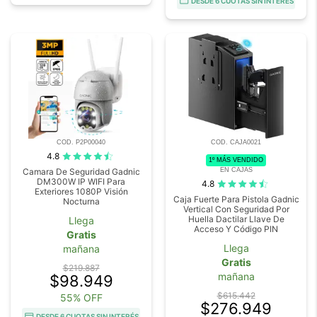
DESDE 6 CUOTAS SIN INTERÉS
COD. P2P00040
COD. CAJA0021
4.8
1º MÁS VENDIDO
EN CAJAS
Camara De Seguridad Gadnic
DM300W IP WIFI Para
4.8
Exteriores 1080P Visión
Caja Fuerte Para Pistola Gadnic
Nocturna
Vertical Con Seguridad Por
Huella Dactilar Llave De
Llega
Acceso Y Código PIN
Gratis
Llega
mañana
Gratis
$219.887
mañana
$98.949
$615.442
55% OFF
$276.949
DESDE 6 CUOTAS SIN INTERÉS