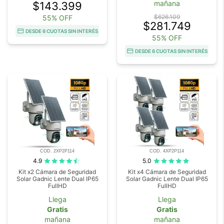
mañana
$143.399
$626.109
55% OFF
$281.749
DESDE 6 CUOTAS SIN INTERÉS
55% OFF
DESDE 6 CUOTAS SIN INTERÉS
COD. 2XP2P114
COD. 4XP2P114
4.9
5.0
Kit x2 Cámara de Seguridad
Kit x4 Cámara de Seguridad
Solar Gadnic Lente Dual IP65
Solar Gadnic Lente Dual IP65
FullHD
FullHD
Llega
Llega
Gratis
Gratis
mañana
mañana