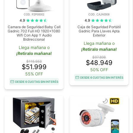
COD. P2P00002
COD. CAJA0008
4.9
4.9
Camara de Seguridad Baby Call
Caja de Seguridad Portátil
Gadnic 702 Full HD 1920x1080
Gadnic Para Llaves Apta
Wifi Con App Y Audio
Exterior
Bidireccional
Llega mañana o
Llega mañana o
¡Retiralo mañana!
¡Retiralo mañana!
$97.898
$48.949
$115.553
$51.999
50% OFF
55% OFF
DESDE 6 CUOTAS SIN INTERÉS
DESDE 6 CUOTAS SIN INTERÉS