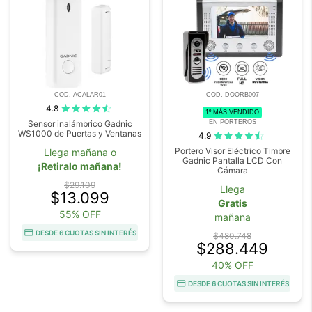
COD. ACALAR01
COD. DOORB007
4.8
1º MÁS VENDIDO
EN PORTEROS
Sensor inalámbrico Gadnic
WS1000 de Puertas y Ventanas
4.9
Portero Visor Eléctrico Timbre
Llega mañana o
Gadnic Pantalla LCD Con
¡Retiralo mañana!
Cámara
$29.109
Llega
$13.099
Gratis
55% OFF
mañana
DESDE 6 CUOTAS SIN INTERÉS
$480.748
$288.449
40% OFF
DESDE 6 CUOTAS SIN INTERÉS