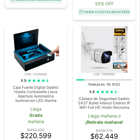
55% OFF
DESDE 6 CUOTAS SIN INTERÉS
COD. CAJA0019
COD. P2P00037
4.9
Finaliza en:
05:10:00
Caja Fuerte Digital Gadnic
4.8
Huella Contraseña Llave
Apertura Automatica
Cámara de Seguridad Gadnic
Iluminacion LED Alarma
SX37 Bullet Interior Exterior IP
WiFi Full HD Visión Nocturna
Llega
Gratis
Llega mañana o
mañana
¡Retiralo mañana!
$490.220
$138.776
$220.599
$62.449