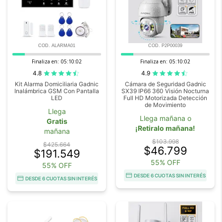
COD. ALARMA01
COD. P2P00039
Finaliza en:
05:10:00
Finaliza en:
05:10:00
4.8
4.9
Kit Alarma Domiciliaria Gadnic
Cámara de Seguridad Gadnic
Inalámbrica GSM Con Pantalla
SX39 IP66 360 Visión Nocturna
LED
Full HD Motorizada Detección
de Movimiento
Llega
Llega mañana o
Gratis
¡Retiralo mañana!
mañana
$103.998
$425.664
$46.799
$191.549
55% OFF
55% OFF
DESDE 6 CUOTAS SIN INTERÉS
DESDE 6 CUOTAS SIN INTERÉS