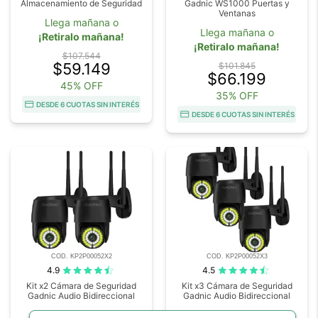
Almacenamiento de Seguridad
Gadnic WS1000 Puertas y
Ventanas
Llega mañana o
Llega mañana o
¡Retiralo mañana!
¡Retiralo mañana!
$107.544
$59.149
$101.845
$66.199
45% OFF
35% OFF
DESDE 6 CUOTAS SIN INTERÉS
DESDE 6 CUOTAS SIN INTERÉS
COD. KP2P00052X2
COD. KP2P00052X3
4.9
4.5
Kit x2 Cámara de Seguridad
Kit x3 Cámara de Seguridad
Gadnic Audio Bidireccional
Gadnic Audio Bidireccional
Llega
Llega