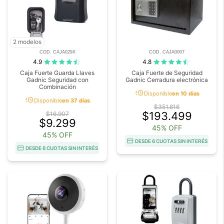
2 modelos
COD. CAJA029X
COD. CAJA0007
4.9
4.8
Caja Fuerte Guarda Llaves
Caja Fuerte de Seguridad
Gadnic Seguridad con
Gadnic Cerradura electrónica
Combinación
acute
Disponible
en 10 días
acute
Disponible
en 37 días
$351.816
$193.499
$16.907
$9.299
45% OFF
45% OFF
DESDE 6 CUOTAS SIN INTERÉS
DESDE 6 CUOTAS SIN INTERÉS