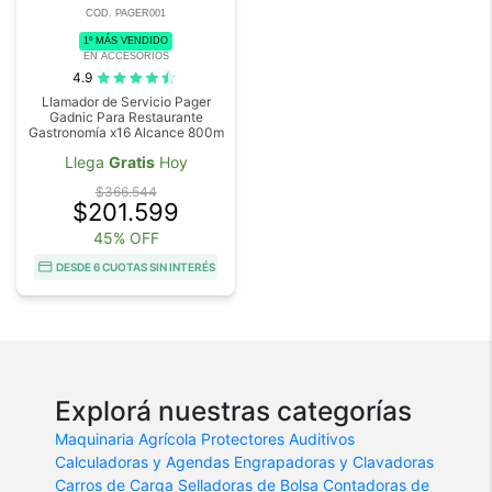
COD. PAGER001
1º MÁS VENDIDO
EN ACCESORIOS
4.9
Llamador de Servicio Pager
Gadnic Para Restaurante
Gastronomía x16 Alcance 800m
Llega
Gratis
Hoy
$366.544
$201.599
45% OFF
DESDE 6 CUOTAS SIN INTERÉS
Explorá nuestras categorías
Maquinaria Agrícola
Protectores Auditivos
Calculadoras y Agendas
Engrapadoras y Clavadoras
Carros de Carga
Selladoras de Bolsa
Contadoras de