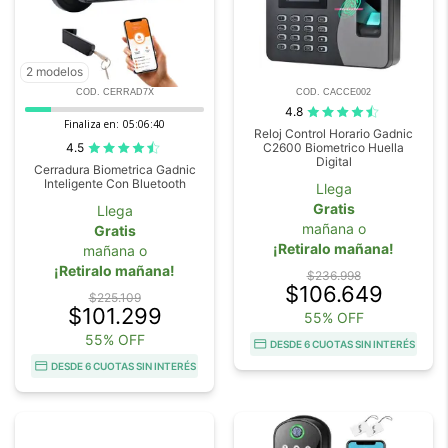
2 modelos
COD. CERRAD7X
COD. CACCE002
4.8
Finaliza en:
05:06:39
Reloj Control Horario Gadnic
4.5
C2600 Biometrico Huella
Digital
Cerradura Biometrica Gadnic
Inteligente Con Bluetooth
Llega
Gratis
Llega
mañana o
Gratis
¡Retiralo mañana!
mañana o
¡Retiralo mañana!
$236.998
$106.649
$225.109
$101.299
55% OFF
55% OFF
DESDE 6 CUOTAS SIN INTERÉS
DESDE 6 CUOTAS SIN INTERÉS