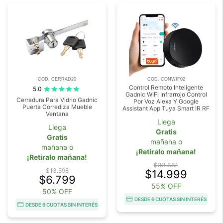
COD. CERRAD20
COD. CONWIF02
Control Remoto Inteligente
5.0
Gadnic WiFi Infrarrojo Control
Cerradura Para Vidrio Gadnic
Por Voz Alexa Y Google
Puerta Corrediza Mueble
Assistant App Tuya Smart IR RF
Ventana
Llega
Llega
Gratis
Gratis
mañana o
mañana o
¡Retiralo mañana!
¡Retiralo mañana!
$33.331
$13.598
$14.999
$6.799
55% OFF
50% OFF
DESDE 6 CUOTAS SIN INTERÉS
DESDE 6 CUOTAS SIN INTERÉS