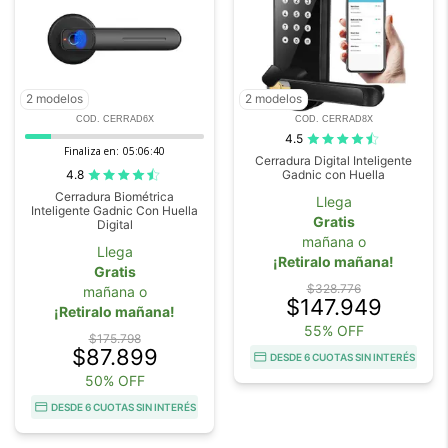
2 modelos
2 modelos
COD. CERRAD6X
COD. CERRAD8X
4.5
Finaliza en:
05:06:39
Cerradura Digital Inteligente
4.8
Gadnic con Huella
Cerradura Biométrica
Llega
Inteligente Gadnic Con Huella
Gratis
Digital
mañana o
Llega
¡Retiralo mañana!
Gratis
$328.776
mañana o
$147.949
¡Retiralo mañana!
55% OFF
$175.798
$87.899
DESDE 6 CUOTAS SIN INTERÉS
50% OFF
DESDE 6 CUOTAS SIN INTERÉS