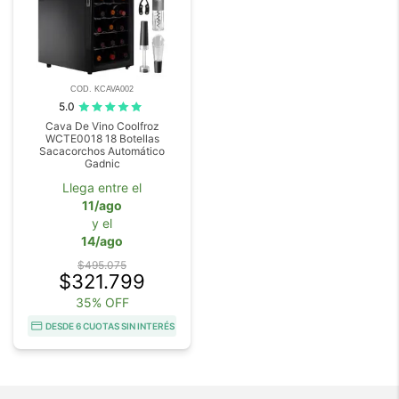
COD. KCAVA002
5.0
Cava De Vino Coolfroz
WCTE0018 18 Botellas
Sacacorchos Automático
Gadnic
Llega entre el
11/ago
y el
14/ago
$495.075
$321.799
35% OFF
DESDE 6 CUOTAS SIN INTERÉS