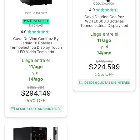
COD. CAVA0004
4.9
COD. CAVA0002
Cava De Vino Coolfroz
WCTE0008 8 Botellas
1º MÁS VENDIDO
Termoelectrica Display Led
EN CAVAS
4.9
Llega entre el
Cava De Vino Coolfroz By
11/ago
Gadnic 18 Botellas
y el
Termoelectrica Display Touch
LED Vidrio Templado
14/ago
Llega entre el
$499.109
$224.599
11/ago
y el
55% OFF
14/ago
DESDE 6 CUOTAS SIN INTERÉS
$653.664
$294.149
55% OFF
DESDE 6 CUOTAS SIN INTERÉS