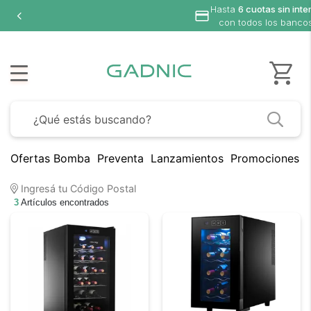
Hasta
6 cuotas sin inte
con todos los banco
Ofertas Bomba
Preventa
Lanzamientos
Promociones B
Ingresá tu Código Postal
3
Artículos encontrados