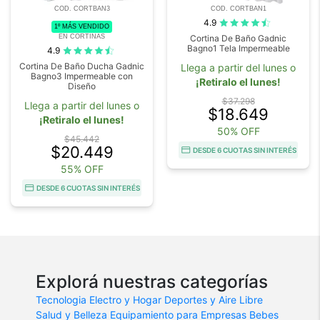
COD. CORTBAN3
COD. CORTBAN1
4.9
1º MÁS VENDIDO
EN CORTINAS
Cortina De Baño Gadnic
Bagno1 Tela Impermeable
4.9
Cortina De Baño Ducha Gadnic
Llega a partir del lunes o
Bagno3 Impermeable con
¡Retiralo el lunes!
Diseño
$37.298
Llega a partir del lunes o
$18.649
¡Retiralo el lunes!
50% OFF
$45.442
$20.449
DESDE 6 CUOTAS SIN INTERÉS
55% OFF
DESDE 6 CUOTAS SIN INTERÉS
Explorá nuestras categorías
Tecnologia
Electro y Hogar
Deportes y Aire Libre
Salud y Belleza
Equipamiento para Empresas
Bebes