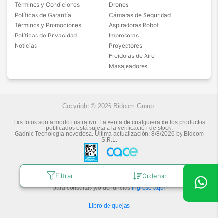
Términos y Condiciones
Drones
Políticas de Garantía
Cámaras de Seguridad
Términos y Promociones
Aspiradoras Robot
Políticas de Privacidad
Impresoras
Noticias
Proyectores
Freidoras de Aire
Masajeadores
Copyright © 2026 Bidcom Group.
Las fotos son a modo ilustrativo. La venta de cualquiera de los productos
publicados está sujeta a la verificación de stock.
Gadnic Tecnología novedosa.
Última actualización:
8/8/2026
by
Bidcom
S.R.L.
Botón de arrepentimiento
Filtrar
Ordenar
Defensa de las y los Consumidores
para consultas y/o denuncias
ingrese aquí
Libro de quejas