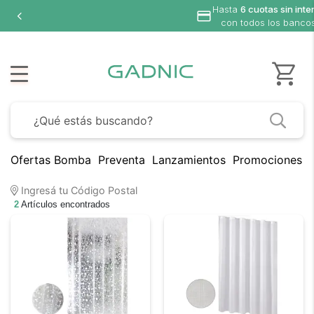
Hasta
6 cuotas sin inte
con todos los banco
Ofertas Bomba
Preventa
Lanzamientos
Promociones B
Ingresá tu Código Postal
2
Artículos encontrados