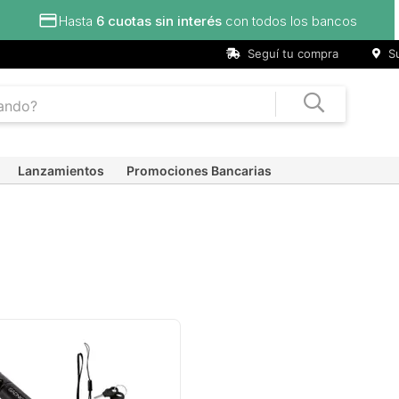
Hasta
6 cuotas sin interés
con todos los bancos
Seguí tu compra
Su
Lanzamientos
Promociones Bancarias