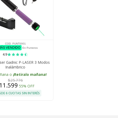
COD. PUNT0001
MÁS VENDIDO
En Punteros
4.9
ser Gadnic P-LASER 3 Modos
Inalámbrico
añana o
¡Retiralo mañana!
$25.776
11.599
55% OFF
SDE 6 CUOTAS SIN INTERÉS