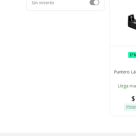
Sin interés
1º 
Puntero Lá
Llega m
$
DE