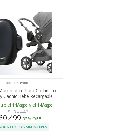
COD. BABY0013
Automático Para Cochecito
 Gadnic Bebé Recargable
tre el
11/ago
y el
14/ago
$134.442
60.499
55% OFF
SDE 6 CUOTAS SIN INTERÉS