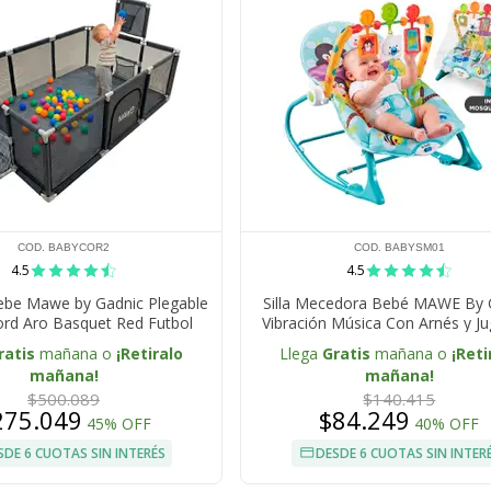
COD. BABYCOR2
COD. BABYSM01
4.5
4.5
Bebe Mawe by Gadnic Plegable
Silla Mecedora Bebé MAWE By 
ord Aro Basquet Red Futbol
Vibración Música Con Arnés y J
ratis
mañana o
¡Retiralo
Llega
Gratis
mañana o
¡Reti
mañana!
mañana!
$500.089
$140.415
275.049
$84.249
45% OFF
40% OFF
SDE 6 CUOTAS SIN INTERÉS
DESDE 6 CUOTAS SIN INTER