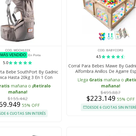
COD. MOCH122X
COD. BABYCOR3
º MÁS VENDIDO
En Porta
4.5
5.0
Corral Para Bebes Mawe By Gadn
Alfombra Anillos De Agarre E
rta Bebe SouthPort By Gadnic
Protectora
ica Hasta 20kg 3 En 1 Con
Llega
Gratis
mañana o
¡Reti
Soporte Lumbar
ratis
mañana o
¡Retiralo
mañana!
mañana!
$495.887
$223.149
$155.442
55% OFF
69.949
55% OFF
DESDE 6 CUOTAS SIN INTER
SDE 6 CUOTAS SIN INTERÉS