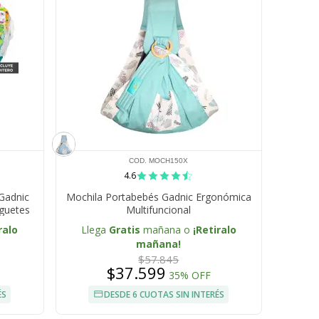
COD. MOCH150X
4.6
Gadnic
Mochila Portabebés Gadnic Ergonómica
uguetes
Multifuncional
ralo
Llega
Gratis
mañana o
¡Retiralo
mañana!
$57.845
$37.599
35% OFF
ÉS
DESDE 6 CUOTAS SIN INTERÉS