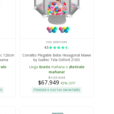
COD. BABYCOR1
4.5
ic 120cm
Corralito Plegable Bebe Hexagonal Mawe
spuma
by Gadnic Tela Oxford 210D
ralo
Llega
Gratis
mañana o
¡Retiralo
mañana!
$123.544
$67.949
45% OFF
ÉS
DESDE 6 CUOTAS SIN INTERÉS