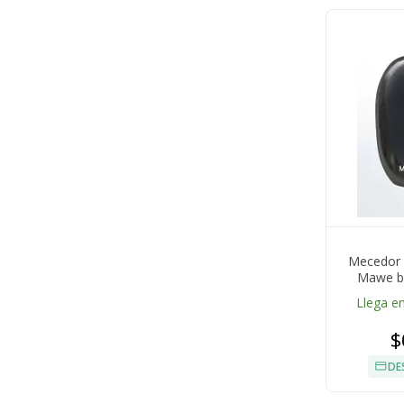
Mecedor 
Mawe by
Llega en
$
DE