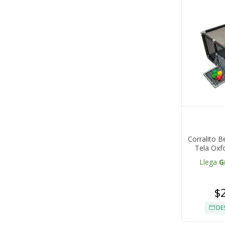
Corralito 
Tela Oxf
Llega
G
$
DE