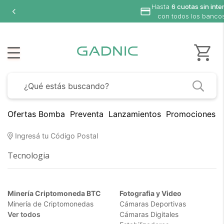
Hasta
6 cuotas sin interés
con todos los bancos
Ofertas Bomba
Preventa
Lanzamientos
Promociones B
Todos nuestros productos
Ingresá tu Código Postal
Tecnologia
Minería Criptomoneda BTC
Fotografia y Video
Minería de Criptomonedas
Cámaras Deportivas
Ver todos
Cámaras Digitales