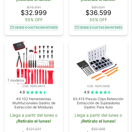
$73.331
$81.331
$32.999
$36.599
55% OFF
55% OFF
DESDE 6 CUOTAS SIN INTERÉS
DESDE 6 CUOTAS SIN INTERÉS
1 modelos
COD. REPCAR7X
COD. REPCAR09
4.9
4.9
Kit 102 Herramientas
Kit 415 Piezas Clips Retención
Multifucionales Gadnic de
Extracción de Sujetadores
Extracción de Molduras
Gadnic Para Auto
Llega a partir del lunes o
Llega a partir del lunes o
¡Retiralo el lunes!
¡Retiralo el lunes!
$121.331
$50.998