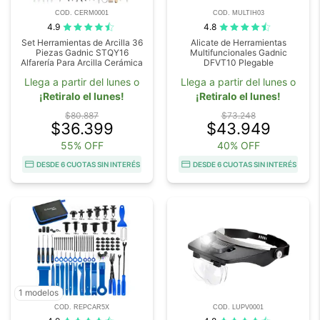
COD. CERM0001
COD. MULTIH03
4.9
4.8
Set Herramientas de Arcilla 36
Alicate de Herramientas
Piezas Gadnic STQY16
Multifuncionales Gadnic
Alfarería Para Arcilla Cerámica
DFVT10 Plegable
Llega a partir del lunes o
Llega a partir del lunes o
¡Retiralo el lunes!
¡Retiralo el lunes!
$80.887
$73.248
$36.399
$43.949
55% OFF
40% OFF
DESDE 6 CUOTAS SIN INTERÉS
DESDE 6 CUOTAS SIN INTERÉS
1 modelos
COD. REPCAR5X
COD. LUPV0001