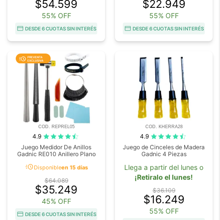
$54.599
$22.949
55% OFF
55% OFF
DESDE 6 CUOTAS SIN INTERÉS
DESDE 6 CUOTAS SIN INTERÉS
COD. REPREL05
COD. KHERRA28
4.9
4.9
Juego Medidor De Anillos
Juego de Cinceles de Madera
Gadnic RE010 Anillero Plano
Gadnic 4 Piezas
acute
Llega a partir del lunes o
Disponible
en 15 días
¡Retiralo el lunes!
$64.089
$35.249
$36.109
$16.249
45% OFF
55% OFF
DESDE 6 CUOTAS SIN INTERÉS