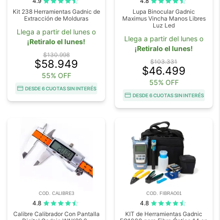
4.9
4.8
Kit 238 Herramientas Gadnic de
Lupa Binocular Gadnic
Extracción de Molduras
Maximus Vincha Manos Libres
Luz Led
Llega a partir del lunes o
Llega a partir del lunes o
¡Retiralo el lunes!
¡Retiralo el lunes!
$130.998
$58.949
$103.331
$46.499
55% OFF
55% OFF
DESDE 6 CUOTAS SIN INTERÉS
DESDE 6 CUOTAS SIN INTERÉS
COD. CALIBRE3
COD. FIBRAO01
4.8
4.8
Calibre Calibrador Con Pantalla
KIT de Herramientas Gadnic