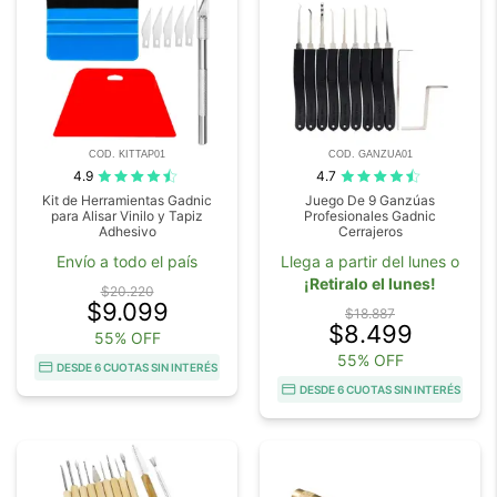
COD. KITTAP01
COD. GANZUA01
4.9
4.7
Kit de Herramientas Gadnic
Juego De 9 Ganzúas
para Alisar Vinilo y Tapiz
Profesionales Gadnic
Adhesivo
Cerrajeros
Envío a todo el país
Llega a partir del lunes o
¡Retiralo el lunes!
$20.220
$9.099
$18.887
$8.499
55% OFF
55% OFF
DESDE 6 CUOTAS SIN INTERÉS
DESDE 6 CUOTAS SIN INTERÉS