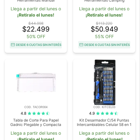
Herramientas Manual
Herramientas Camping
Llega a partir del lunes o
Llega a partir del lunes o
¡Retiralo el lunes!
¡Retiralo el lunes!
$44.998
$113.220
$22.499
$50.949
50% OFF
55% OFF
DESDE 6 CUOTAS SIN INTERÉS
DESDE 6 CUOTAS SIN INTERÉS
COD. TACOR004
COD. KITCEL03
4.8
4.9
Tabla de Corte Para Papel
Kit Desarmador C/54 Puntas
Gadnic Plegable y Compacta
Intercambiables Celular 58 en 1
Llega a partir del lunes o
Llega a partir del lunes o
¡Retiralo el lunes!
¡Retiralo el lunes!