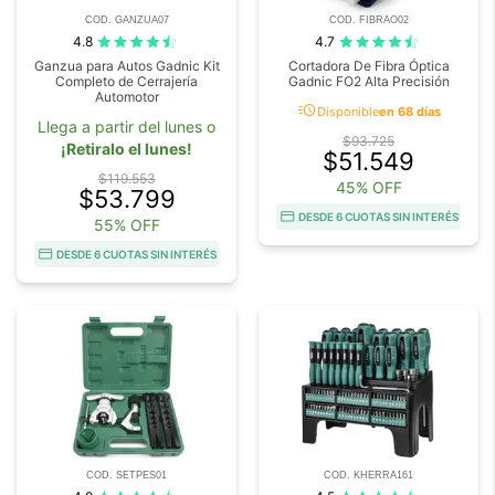
COD. GANZUA07
COD. FIBRAO02
4.8
4.7
Ganzua para Autos Gadnic Kit
Cortadora De Fibra Óptica
Completo de Cerrajería
Gadnic FO2 Alta Precisión
Automotor
acute
Disponible
en 68 días
Llega a partir del lunes o
$93.725
¡Retiralo el lunes!
$51.549
$119.553
45% OFF
$53.799
DESDE 6 CUOTAS SIN INTERÉS
55% OFF
DESDE 6 CUOTAS SIN INTERÉS
COD. SETPES01
COD. KHERRA161