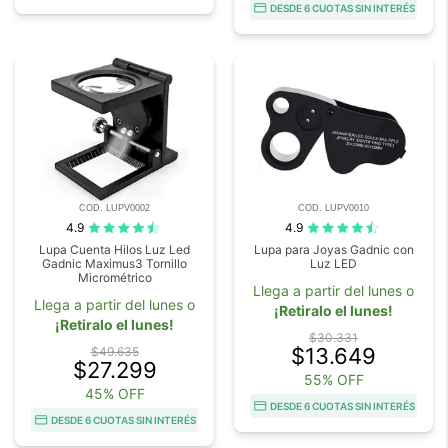
DESDE 6 CUOTAS SIN INTERÉS
COD. LUPV0002
COD. LUPV0010
4.9
4.9
Lupa Cuenta Hilos Luz Led
Lupa para Joyas Gadnic con
Gadnic Maximus3 Tornillo
Luz LED
Micrométrico
Llega a partir del lunes o
Llega a partir del lunes o
¡Retiralo el lunes!
¡Retiralo el lunes!
$30.331
$13.649
$49.635
$27.299
55% OFF
45% OFF
DESDE 6 CUOTAS SIN INTERÉS
DESDE 6 CUOTAS SIN INTERÉS