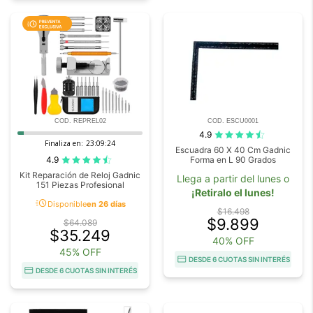
COD. REPREL02
COD. ESCU0001
4.9
Finaliza en:
23:09:23
Escuadra 60 X 40 Cm Gadnic
4.9
Forma en L 90 Grados
Kit Reparación de Reloj Gadnic
Llega a partir del lunes o
151 Piezas Profesional
¡Retiralo el lunes!
acute
Disponible
en 26 días
$16.498
$9.899
$64.089
$35.249
40% OFF
45% OFF
DESDE 6 CUOTAS SIN INTERÉS
DESDE 6 CUOTAS SIN INTERÉS