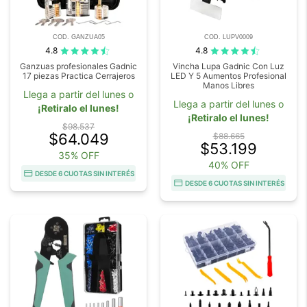
COD. GANZUA05
COD. LUPV0009
4.8
4.8
Ganzuas profesionales Gadnic
Vincha Lupa Gadnic Con Luz
17 piezas Practica Cerrajeros
LED Y 5 Aumentos Profesional
Manos Libres
Llega a partir del lunes o
Llega a partir del lunes o
¡Retiralo el lunes!
¡Retiralo el lunes!
$98.537
$64.049
$88.665
$53.199
35% OFF
40% OFF
DESDE 6 CUOTAS SIN INTERÉS
DESDE 6 CUOTAS SIN INTERÉS