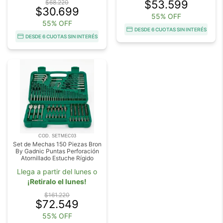
$53.599
$68.220
$30.699
55% OFF
55% OFF
DESDE 6 CUOTAS SIN INTERÉS
DESDE 6 CUOTAS SIN INTERÉS
COD. SETMEC03
Set de Mechas 150 Piezas Bron
By Gadnic Puntas Perforación
Atornillado Estuche Rígido
Llega a partir del lunes o
¡Retiralo el lunes!
$161.220
$72.549
55% OFF