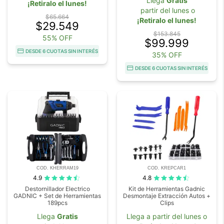
Llega
Gratis
¡Retiralo el lunes!
partir del lunes o
$65.664
¡Retiralo el lunes!
$29.549
$153.845
55% OFF
$99.999
DESDE 6 CUOTAS SIN INTERÉS
35% OFF
DESDE 6 CUOTAS SIN INTERÉS
COD. KHERRAM19
COD. KREPCAR1
4.9
4.8
Destornillador Electrico
Kit de Herramientas Gadnic
GADNIC + Set de Herramientas
Desmontaje Extracción Autos +
189pcs
Clips
Llega
Gratis
Llega a partir del lunes o