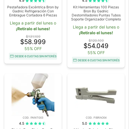
4.9
4.5
Pestañadora Excéntrica Bron by
Kit Herramientas 100 Piezas
Gadnic Refrigeración Con
Bron By Gadnic
Embrague Cortadora 6 Piezas
Destornilladores Puntas Tubos
Soporte Organizador Completo
Llega a partir del lunes o
Llega a partir del lunes o
¡Retiralo el lunes!
¡Retiralo el lunes!
$131.109
$58.999
$120.109
$54.049
55% OFF
55% OFF
DESDE 6 CUOTAS SIN INTERÉS
DESDE 6 CUOTAS SIN INTERÉS
COD. PAINTG03
COD. FIBRAO04
4.5
5.0