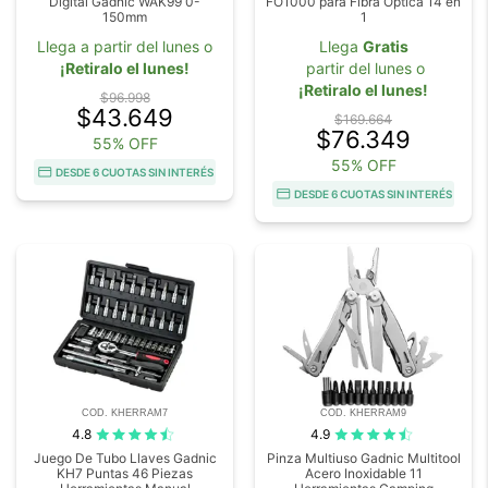
Digital Gadnic WAK99 0-
FO1000 para Fibra Óptica 14 en
150mm
1
Llega a partir del lunes o
Llega
Gratis
¡Retiralo el lunes!
partir del lunes o
¡Retiralo el lunes!
$96.998
$43.649
$169.664
$76.349
55% OFF
55% OFF
DESDE 6 CUOTAS SIN INTERÉS
DESDE 6 CUOTAS SIN INTERÉS
COD. KHERRAM7
COD. KHERRAM9
4.8
4.9
Juego De Tubo Llaves Gadnic
Pinza Multiuso Gadnic Multitool
KH7 Puntas 46 Piezas
Acero Inoxidable 11