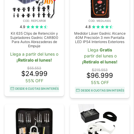
COD. REPCAR08
COD. MEDLAS01
4.9
4.8
Kit 635 Clips de Retención y
Medidor Láser Gadnic Alcance
Sujetadores Gadnic CAR800
40M Precisión 3 mm Pantalla
Para Autos Abrazaderas de
LED IP54 Interiores Exteriores
Empuje
Llega
Gratis
Llega a partir del lunes o
partir del lunes o
¡Retiralo el lunes!
¡Retiralo el lunes!
$55.553
$215.553
$24.999
$96.999
55% OFF
55% OFF
DESDE 6 CUOTAS SIN INTERÉS
DESDE 6 CUOTAS SIN INTERÉS