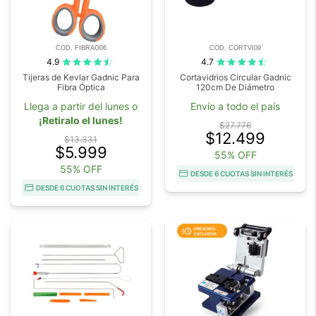
COD. FIBRAO06
COD. CORTVI09
4.9
4.7
Tijeras de Kevlar Gadnic Para
Cortavidrios Circular Gadnic
Fibra Óptica
120cm De Diámetro
Llega a partir del lunes o
Envío a todo el país
¡Retiralo el lunes!
$27.776
$12.499
$13.331
$5.999
55% OFF
55% OFF
DESDE 6 CUOTAS SIN INTERÉS
DESDE 6 CUOTAS SIN INTERÉS