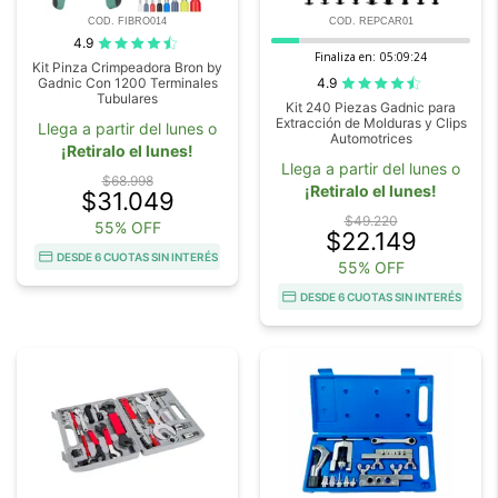
COD. FIBRO014
COD. REPCAR01
4.9
Finaliza en:
05:09:23
Kit Pinza Crimpeadora Bron by
4.9
Gadnic Con 1200 Terminales
Tubulares
Kit 240 Piezas Gadnic para
Extracción de Molduras y Clips
Llega a partir del lunes o
Automotrices
¡Retiralo el lunes!
Llega a partir del lunes o
$68.998
¡Retiralo el lunes!
$31.049
$49.220
55% OFF
$22.149
DESDE 6 CUOTAS SIN INTERÉS
55% OFF
DESDE 6 CUOTAS SIN INTERÉS