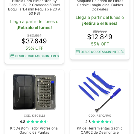
Pistola Para Pintar Bron By
Máquina Peladora de Fibras
Gadnic HVLP Gravedad 600ml
Gadnic Longitudinal Cables
Boquilla 1.4 mm Regulable 20 A
Coaxiales
50 PSI
Llega a partir del lunes o
Llega a partir del lunes o
¡Retiralo el lunes!
¡Retiralo el lunes!
$28.553
$12.849
$83.664
$37.649
55% OFF
55% OFF
DESDE 6 CUOTAS SIN INTERÉS
DESDE 6 CUOTAS SIN INTERÉS
COD. KITCEL12
COD. REPCAR02
4.8
4.8
Kit Destornillador Profesional
Kit de Herramientas Gadnic
Gadnic 68 Puntas
CAR02 de Desmontaje