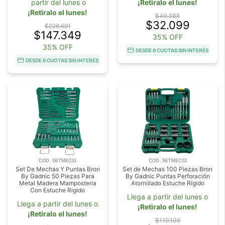
partir del lunes o
¡Retiralo el lunes!
¡Retiralo el lunes!
$49.383
$32.099
$226.691
$147.349
35% OFF
35% OFF
DESDE 6 CUOTAS SIN INTERÉS
DESDE 6 CUOTAS SIN INTERÉS
COD. SETMEC01
COD. SETMEC02
Set De Mechas Y Puntas Bron
Set de Mechas 100 Piezas Bron
By Gadnic 50 Piezas Para
By Gadnic Puntas Perforación
Metal Madera Mamposteria
Atornillado Estuche Rígido
Con Estuche Rigido
Llega a partir del lunes o
Llega a partir del lunes o
¡Retiralo el lunes!
¡Retiralo el lunes!
$119.109