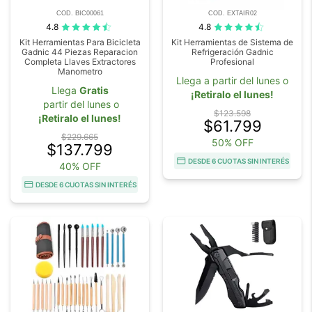
COD. BIC00061
COD. EXTAIR02
4.8
4.8
Kit Herramientas Para Bicicleta
Kit Herramientas de Sistema de
Gadnic 44 Piezas Reparacion
Refrigeración Gadnic
Completa Llaves Extractores
Profesional
Manometro
Llega a partir del lunes o
Llega
Gratis
¡Retiralo el lunes!
partir del lunes o
$123.598
¡Retiralo el lunes!
$61.799
$229.665
50% OFF
$137.799
DESDE 6 CUOTAS SIN INTERÉS
40% OFF
DESDE 6 CUOTAS SIN INTERÉS