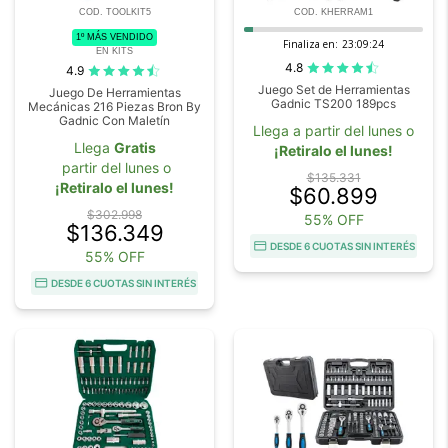
COD. TOOLKIT5
COD. KHERRAM1
1º MÁS VENDIDO
Finaliza en:
23:09:23
EN KITS
4.8
4.9
Juego Set de Herramientas
Juego De Herramientas
Gadnic TS200 189pcs
Mecánicas 216 Piezas Bron By
Gadnic Con Maletín
Llega a partir del lunes o
Llega
Gratis
¡Retiralo el lunes!
partir del lunes o
$135.331
¡Retiralo el lunes!
$60.899
$302.998
55% OFF
$136.349
DESDE 6 CUOTAS SIN INTERÉS
55% OFF
DESDE 6 CUOTAS SIN INTERÉS