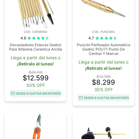
COD. CERM0002
COD. PUNZ0001
4.9
4.7
Devastadores Estecas Gadnic
Punzón Perforador Automático
Para Alfareria Ceramica Arcilla
Gadnic POU71 Punto De
Centrar Y Marcar
Llega a partir del lunes o
Llega a partir del lunes o
¡Retiralo el lunes!
¡Retiralo el lunes!
$25.198
$12.599
$12.768
$8.299
50% OFF
35% OFF
DESDE 6 CUOTAS SIN INTERÉS
DESDE 6 CUOTAS SIN INTERÉS