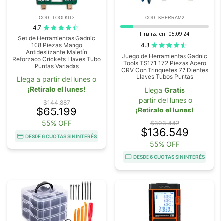
COD. TOOLKIT3
COD. KHERRAM2
4.7
Finaliza en:
05:09:23
Set de Herramientas Gadnic
4.8
108 Piezas Mango
Antideslizante Maletín
Juego de Herramientas Gadnic
Reforzado Crickets Llaves Tubo
Tools TS171 172 Piezas Acero
Puntas Variadas
CRV Con Trinquetes 72 Dientes
Llaves Tubos Puntas
Llega a partir del lunes o
¡Retiralo el lunes!
Llega
Gratis
partir del lunes o
$144.887
$65.199
¡Retiralo el lunes!
55% OFF
$303.442
$136.549
DESDE 6 CUOTAS SIN INTERÉS
55% OFF
DESDE 6 CUOTAS SIN INTERÉS