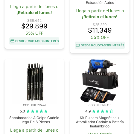
Extracción Autos
Llega a partir del lunes o
Llega a partir del lunes o
¡Retiralo el lunes!
¡Retiralo el lunes!
$66.442
$29.899
$25.220
$11.349
55% OFF
55% OFF
DESDE 6 CUOTAS SIN INTERÉS
DESDE 6 CUOTAS SIN INTERÉS
COD. KHERRA24
COD. KHERRA15
5.0
4.9
Sacabocados A Golpe Gadnic
Kit Pulsera Magnética +
Juego De 6 Piezas
Atornillador Gadnic a Batería
Inalambrico
Llega a partir del lunes o