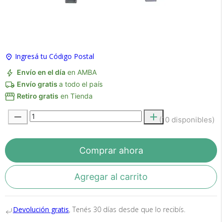
Ingresá tu Código Postal
Envío en el día
en AMBA
Envío gratis
a todo el país
Retiro gratis
en Tienda
Recibí el producto que esperabas o
te devolvemos tu dinero.
(10 disponibles)
Comprar ahora
En Bidcom te aseguramos recibir el producto
que esperabas o te devolvemos el 100% de tu
dinero!
Agregar al carrito
Devolución gratis
, Tenés 30 días desde que lo recibís.