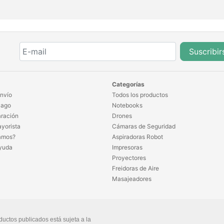
Suscribir
Categorías
nvío
Todos los productos
Pago
Notebooks
ración
Drones
yorista
Cámaras de Seguridad
amos?
Aspiradoras Robot
yuda
Impresoras
Proyectores
Freidoras de Aire
Masajeadores
ductos publicados está sujeta a la