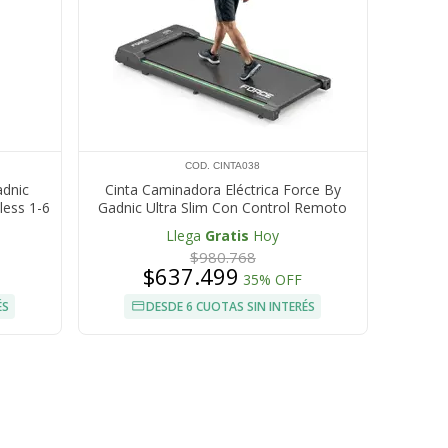
COD. CINTA038
adnic
Cinta Caminadora Eléctrica Force By
less 1-6
Gadnic Ultra Slim Con Control Remoto
Plegable Hogar Motor Brushless
Llega
Gratis
Hoy
$980.768
$637.499
35% OFF
ÉS
DESDE 6 CUOTAS SIN INTERÉS