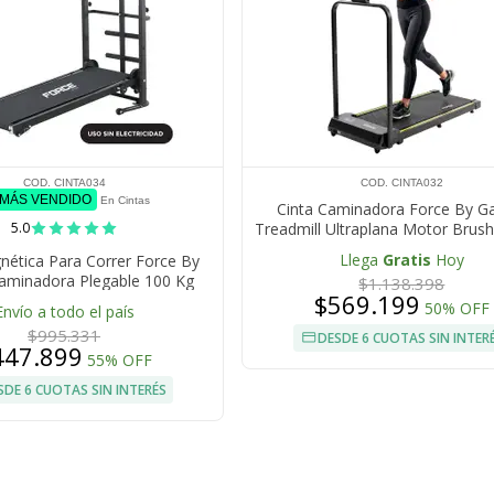
COD. CINTA034
COD. CINTA032
 MÁS VENDIDO
En Cintas
Cinta Caminadora Force By G
5.0
Treadmill Ultraplana Motor Brush
kmh Display LED Hogar
Llega
Gratis
Hoy
nética Para Correr Force By
aminadora Plegable 100 Kg
$1.138.398
$569.199
a Digital Con Soporte Para
50% OFF
Envío a todo el país
Abdominales
$995.331
DESDE 6 CUOTAS SIN INTER
447.899
55% OFF
SDE 6 CUOTAS SIN INTERÉS