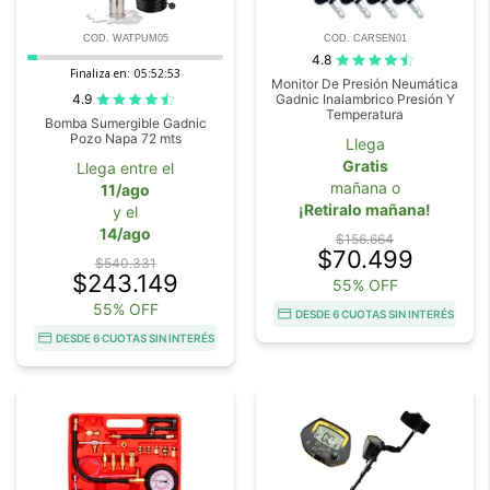
COD. WATPUM05
COD. CARSEN01
4.8
Finaliza en:
05:52:52
Monitor De Presión Neumática
4.9
Gadnic Inalambrico Presión Y
Temperatura
Bomba Sumergible Gadnic
Pozo Napa 72 mts
Llega
Gratis
Llega entre el
mañana o
11/ago
¡Retiralo mañana!
y el
14/ago
$156.664
$70.499
$540.331
$243.149
55% OFF
55% OFF
DESDE 6 CUOTAS SIN INTERÉS
DESDE 6 CUOTAS SIN INTERÉS