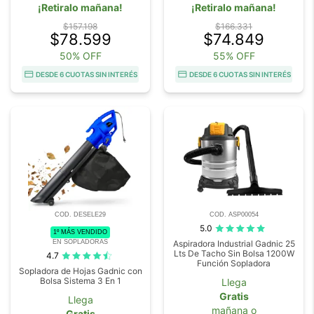
¡Retiralo mañana!
¡Retiralo mañana!
$157.198
$166.331
$78.599
$74.849
50% OFF
55% OFF
DESDE 6 CUOTAS SIN INTERÉS
DESDE 6 CUOTAS SIN INTERÉS
COD. DESELE29
COD. ASP00054
5.0
1º MÁS VENDIDO
EN SOPLADORAS
Aspiradora Industrial Gadnic 25
Lts De Tacho Sin Bolsa 1200W
4.7
Función Sopladora
Sopladora de Hojas Gadnic con
Bolsa Sistema 3 En 1
Llega
Gratis
Llega
mañana o
Gratis