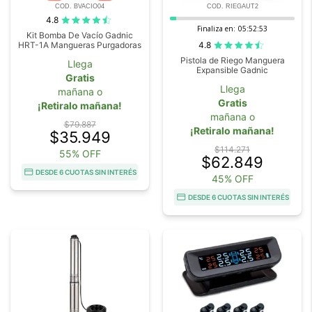
COD. BVACIO04
COD. RIEGAUT2
4.8
Finaliza en:
05:52:52
Kit Bomba De Vacío Gadnic
4.8
HRT-1A Mangueras Purgadoras
Pistola de Riego Manguera
Llega
Expansible Gadnic
Gratis
Llega
mañana o
Gratis
¡Retiralo mañana!
mañana o
$79.887
¡Retiralo mañana!
$35.949
$114.271
55% OFF
$62.849
DESDE 6 CUOTAS SIN INTERÉS
45% OFF
DESDE 6 CUOTAS SIN INTERÉS