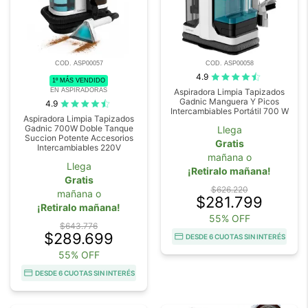
COD. ASP00057
COD. ASP00058
4.9
1º MÁS VENDIDO
EN ASPIRADORAS
Aspiradora Limpia Tapizados
Gadnic Manguera Y Picos
4.9
Intercambiables Portátil 700 W
Aspiradora Limpia Tapizados
Gadnic 700W Doble Tanque
Llega
Succion Potente Accesorios
Gratis
Intercambiables 220V
mañana o
Llega
¡Retiralo mañana!
Gratis
$626.220
mañana o
$281.799
¡Retiralo mañana!
55% OFF
$643.776
$289.699
DESDE 6 CUOTAS SIN INTERÉS
55% OFF
DESDE 6 CUOTAS SIN INTERÉS