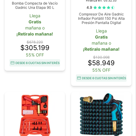
Finaliza en:
05:52:52
Bomba Compacta de Vacío
4.9
Gadnic Una Etapa 90 L
Compresor De Aire Gadnic
Llega
Inflador Portátil 150 Psi Alta
Gratis
Presión Pantalla Digital
mañana o
Llega
¡Retiralo mañana!
Gratis
$678.220
mañana o
$305.199
¡Retiralo mañana!
55% OFF
$130.998
$58.949
DESDE 6 CUOTAS SIN INTERÉS
55% OFF
DESDE 6 CUOTAS SIN INTERÉS