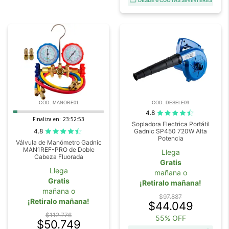
DESDE 6 CUOTAS SIN INTERÉS
COD. MANORE01
COD. DESELE09
4.8
Finaliza en:
23:52:52
Sopladora Electrica Portátil
4.8
Gadnic SP450 720W Alta
Potencia
Válvula de Manómetro Gadnic
MAN1REF-PRO de Doble
Llega
Cabeza Fluorada
Gratis
Llega
mañana o
Gratis
¡Retiralo mañana!
mañana o
$97.887
¡Retiralo mañana!
$44.049
$112.776
55% OFF
$50.749