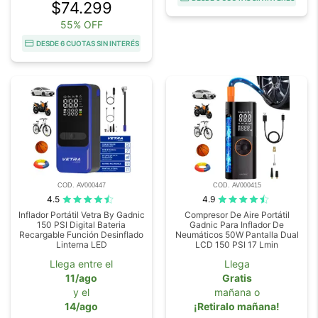
$74.299
55% OFF
DESDE 6 CUOTAS SIN INTERÉS
COD. AV000447
COD. AV000415
4.5
4.9
Inflador Portátil Vetra By Gadnic
Compresor De Aire Portátil
150 PSI Digital Bateria
Gadnic Para Inflador De
Recargable Función Desinflado
Neumáticos 50W Pantalla Dual
Linterna LED
LCD 150 PSI 17 Lmin
Llega entre el
Llega
11/ago
Gratis
y el
mañana o
14/ago
¡Retiralo mañana!