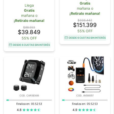
Gratis
Llega
mañana o
Gratis
¡Retiralo mañana!
mañana o
¡Retiralo mañana!
$336.442
$151.399
$88.553
$39.849
55% OFF
55% OFF
DESDE 6 CUOTAS SIN INTERÉS
DESDE 6 CUOTAS SIN INTERÉS
COD. CARSEN06
COD. AV000057
Finaliza en:
05:52:52
Finaliza en:
05:52:52
4.8
4.9