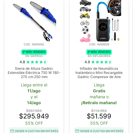
COD. SIER0002
COD. AV000029
1º MÁS VENDIDO
1º MÁS VENDIDO
EN SIERRAS
EN INFLADORES
4.8
4.9
Sierra de Altura Gadnic
Inflador de Neumáticos
Extensible Eléctrica 750 W 180-
Inalámbrico Mini Recargable
270 cm 250 mm
Gadnic Compresor de Aire
Llega entre el
Llega
11/ago
Gratis
y el
mañana o
14/ago
¡Retiralo mañana!
$657.664
$114.664
$295.949
$51.599
55% OFF
55% OFF
DESDE 6 CUOTAS SIN INTERÉS
DESDE 6 CUOTAS SIN INTERÉS