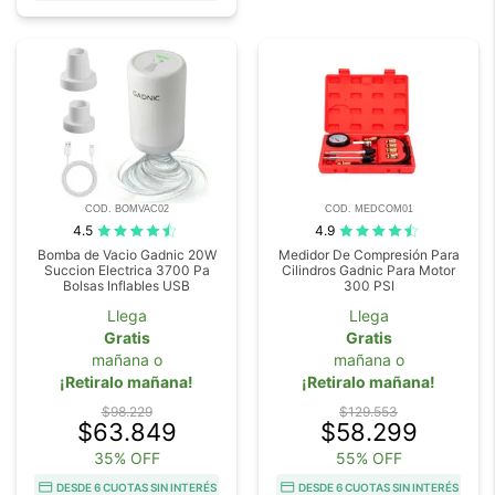
COD. BOMVAC02
COD. MEDCOM01
4.5
4.9
Bomba de Vacio Gadnic 20W
Medidor De Compresión Para
Succion Electrica 3700 Pa
Cilindros Gadnic Para Motor
Bolsas Inflables USB
300 PSI
Llega
Llega
Gratis
Gratis
mañana o
mañana o
¡Retiralo mañana!
¡Retiralo mañana!
$98.229
$129.553
$63.849
$58.299
35% OFF
55% OFF
DESDE 6 CUOTAS SIN INTERÉS
DESDE 6 CUOTAS SIN INTERÉS