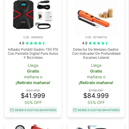
COD. AV000416
COD. DETMET02
4.9
4.9
Inflador Portátil Gadnic 150 PSI
Detector De Metales Gadnic
Con Pantalla Digital Para Autos
Con Indicador De Profundidad
Y Bicicletas
Escaneo Lateral
Llega
Llega
Gratis
Gratis
mañana o
mañana o
¡Retiralo mañana!
¡Retiralo mañana!
$83.998
$188.887
$41.999
$84.999
50% OFF
55% OFF
DESDE 6 CUOTAS SIN INTERÉS
DESDE 6 CUOTAS SIN INTERÉS