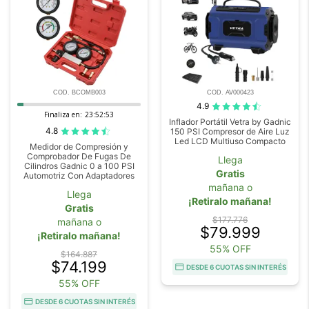
COD. BCOMB003
COD. AV000423
4.9
Finaliza en:
23:52:52
Inflador Portátil Vetra by Gadnic
4.8
150 PSI Compresor de Aire Luz
Led LCD Multiuso Compacto
Medidor de Compresión y
Comprobador De Fugas De
Llega
Cilindros Gadnic 0 a 100 PSI
Gratis
Automotriz Con Adaptadores
mañana o
Llega
¡Retiralo mañana!
Gratis
$177.776
mañana o
$79.999
¡Retiralo mañana!
55% OFF
$164.887
$74.199
DESDE 6 CUOTAS SIN INTERÉS
55% OFF
DESDE 6 CUOTAS SIN INTERÉS