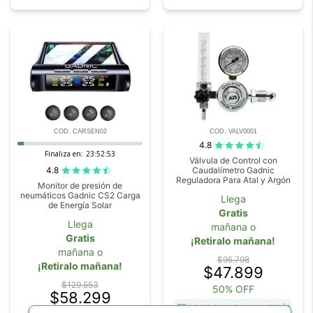
COD. CARSEN02
COD. VALV0001
4.8
Finaliza en:
23:52:52
Válvula de Control con
4.8
Caudalímetro Gadnic
Reguladora Para Atal y Argón
Monitor de presión de
neumáticos Gadnic CS2 Carga
Llega
de Energía Solar
Gratis
Llega
mañana o
Gratis
¡Retiralo mañana!
mañana o
$95.798
¡Retiralo mañana!
$47.899
$129.553
50% OFF
$58.299
DESDE 6 CUOTAS SIN INTERÉS