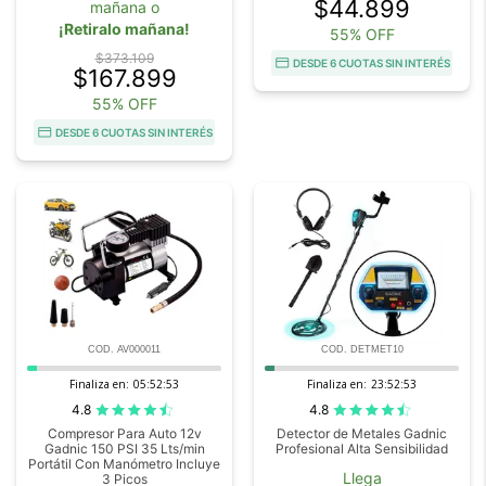
$44.899
mañana o
¡Retiralo mañana!
55% OFF
$373.109
DESDE 6 CUOTAS SIN INTERÉS
$167.899
55% OFF
DESDE 6 CUOTAS SIN INTERÉS
COD. AV000011
COD. DETMET10
Finaliza en:
05:52:52
Finaliza en:
23:52:52
4.8
4.8
Compresor Para Auto 12v
Detector de Metales Gadnic
Gadnic 150 PSI 35 Lts/min
Profesional Alta Sensibilidad
Portátil Con Manómetro Incluye
Llega
3 Picos