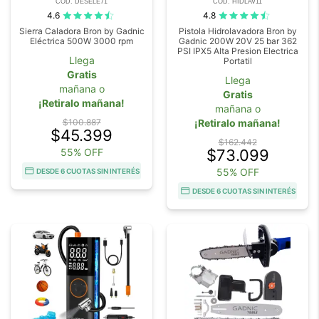
COD. DESELE71
COD. HIDLAV11
4.6
4.8
Sierra Caladora Bron by Gadnic
Pistola Hidrolavadora Bron by
Eléctrica 500W 3000 rpm
Gadnic 200W 20V 25 bar 362
PSI IPX5 Alta Presion Electrica
Llega
Portatil
Gratis
Llega
mañana o
Gratis
¡Retiralo mañana!
mañana o
$100.887
¡Retiralo mañana!
$45.399
$162.442
55% OFF
$73.099
55% OFF
DESDE 6 CUOTAS SIN INTERÉS
DESDE 6 CUOTAS SIN INTERÉS