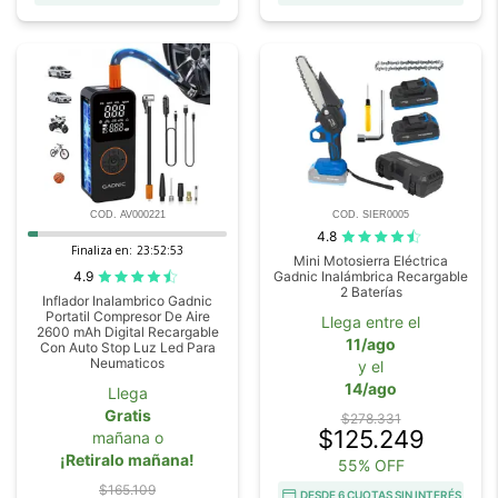
COD. AV000221
COD. SIER0005
4.8
Finaliza en:
23:52:52
Mini Motosierra Eléctrica
4.9
Gadnic Inalámbrica Recargable
2 Baterías
Inflador Inalambrico Gadnic
Portatil Compresor De Aire
Llega entre el
2600 mAh Digital Recargable
11/ago
Con Auto Stop Luz Led Para
Neumaticos
y el
14/ago
Llega
Gratis
$278.331
$125.249
mañana o
¡Retiralo mañana!
55% OFF
$165.109
DESDE 6 CUOTAS SIN INTERÉS