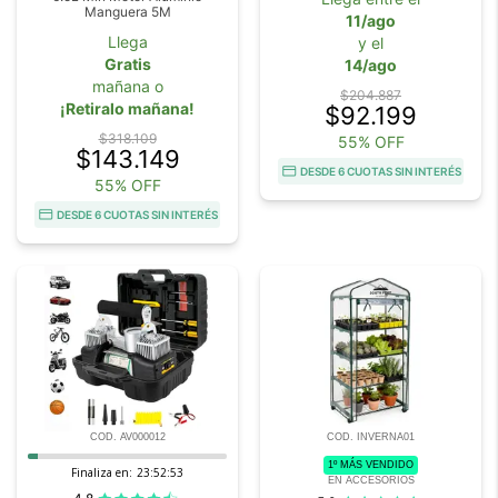
Manguera 5M
11/ago
Llega
y el
Gratis
14/ago
mañana o
$204.887
¡Retiralo mañana!
$92.199
$318.109
55% OFF
$143.149
DESDE 6 CUOTAS SIN INTERÉS
55% OFF
DESDE 6 CUOTAS SIN INTERÉS
COD. AV000012
COD. INVERNA01
1º MÁS VENDIDO
Finaliza en:
23:52:52
EN ACCESORIOS