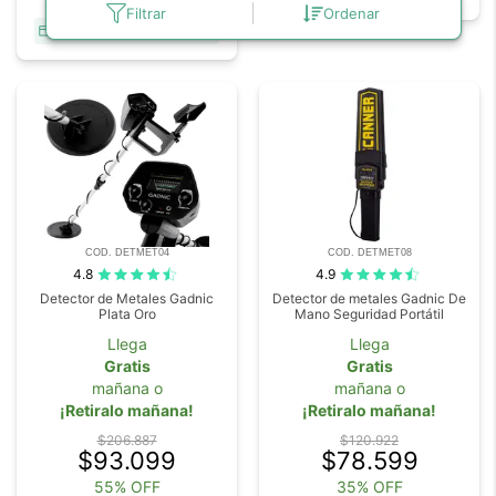
55% OFF
Filtrar
Ordenar
DESDE 6 CUOTAS SIN INTERÉS
COD. DETMET04
COD. DETMET08
4.8
4.9
Detector de Metales Gadnic
Detector de metales Gadnic De
Plata Oro
Mano Seguridad Portátil
Llega
Llega
Gratis
Gratis
mañana o
mañana o
¡Retiralo mañana!
¡Retiralo mañana!
$206.887
$120.922
$93.099
$78.599
55% OFF
35% OFF