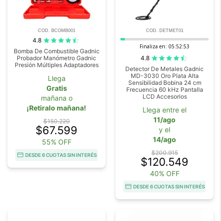
COD. BCOMB001
COD. DETMET01
4.8
Finaliza en:
05:52:52
Bomba De Combustible Gadnic
4.8
Probador Manómetro Gadnic
Presión Múltiples Adaptadores
Detector De Metales Gadnic
MD-3030 Oro Plata Alta
Llega
Sensibilidad Bobina 24 cm
Gratis
Frecuencia 60 kHz Pantalla
LCD Accesorios
mañana o
¡Retiralo mañana!
Llega entre el
11/ago
$150.220
$67.599
y el
14/ago
55% OFF
$200.915
DESDE 6 CUOTAS SIN INTERÉS
$120.549
40% OFF
DESDE 6 CUOTAS SIN INTERÉS