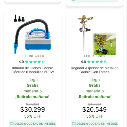
COD. INFLAGLO8
COD. RIEGAU15
4.9
4.8
Inflador de Globos Gadnic
Regador Aspersor de Metalico
Eléctrico 6 Boquillas 600W
Gadnic Con Estaca
Llega
Llega
Gratis
Gratis
mañana o
mañana o
¡Retiralo mañana!
¡Retiralo mañana!
$67.331
$45.664
$30.299
$20.549
55% OFF
55% OFF
DESDE 6 CUOTAS SIN INTERÉS
DESDE 6 CUOTAS SIN INTERÉS