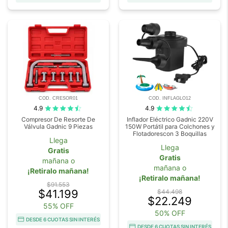
COD. CRESOR01
COD. INFLAGLO12
4.9
4.9
Compresor De Resorte De
Inflador Eléctrico Gadnic 220V
Válvula Gadnic 9 Piezas
150W Portátil para Colchones y
Flotadorescon 3 Boquillas
Llega
Llega
Gratis
Gratis
mañana o
mañana o
¡Retiralo mañana!
¡Retiralo mañana!
$91.553
$41.199
$44.498
$22.249
55% OFF
50% OFF
DESDE 6 CUOTAS SIN INTERÉS
DESDE 6 CUOTAS SIN INTERÉS