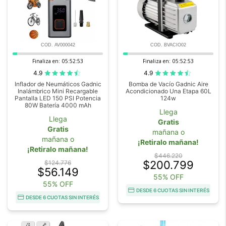
COD. AV000042
COD. BVACIO02
Finaliza en:
05:52:52
Finaliza en:
05:52:52
4.9
4.9
Inflador de Neumáticos Gadnic
Bomba de Vacío Gadnic Aire
Inalámbrico Mini Recargable
Acondicionado Una Etapa 60L
Pantalla LED 150 PSI Potencia
124w
80W Batería 4000 mAh
Llega
Llega
Gratis
Gratis
mañana o
mañana o
¡Retiralo mañana!
¡Retiralo mañana!
$446.220
$200.799
$124.776
$56.149
55% OFF
55% OFF
DESDE 6 CUOTAS SIN INTERÉS
DESDE 6 CUOTAS SIN INTERÉS