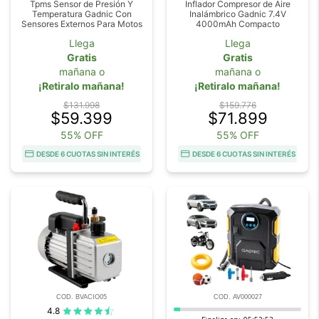
Tpms Sensor de Presión Y
Inflador Compresor de Aire
Temperatura Gadnic Con
Inalámbrico Gadnic 7.4V
Sensores Externos Para Motos
4000mAh Compacto
Llega
Llega
Gratis
Gratis
mañana o
mañana o
¡Retiralo mañana!
¡Retiralo mañana!
$131.998
$159.776
$59.399
$71.899
55% OFF
55% OFF
DESDE 6 CUOTAS SIN INTERÉS
DESDE 6 CUOTAS SIN INTERÉS
COD. BVACIO05
COD. AV000027
4.8