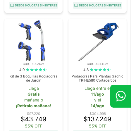
DESDE 6 CUOTAS SIN INTERÉS
DESDE 6 CUOTAS SIN INTERÉS
COD. RIEGAU26
COD. DESELE26
4.9
4.8
Kit de 3 Boquillas Rociadoras
Podadoras Para Plantas Gadnic
de Jardin
TRIHE580 Cortacercos
Llega
Llega entre el
Gratis
11/ago
mañana o
y el
¡Retiralo mañana!
14/ago
$97.220
$304.998
$43.749
$137.249
55% OFF
55% OFF