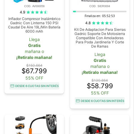
COD. AV000056
COD. SIER0004
4.9
Finaliza en:
05:52:52
Inflador Compresor Inalámbrico
4.8
Gadnic Con Linterna 150 PSI
Caudal De Aire 19L/Min Batería
Kit De Adaptacion Para Sierras
6000 mAh
Gadnic Soporte De Motosierra
Compatible Con Amoladoras
Llega
Para Poda Jardineria Y Corte
Gratis
De Ramas
mañana o
Llega
¡Retiralo mañana!
Gratis
$150.664
mañana o
$67.799
¡Retiralo mañana!
55% OFF
$130.664
$58.799
DESDE 6 CUOTAS SIN INTERÉS
55% OFF
DESDE 6 CUOTAS SIN INTERÉS