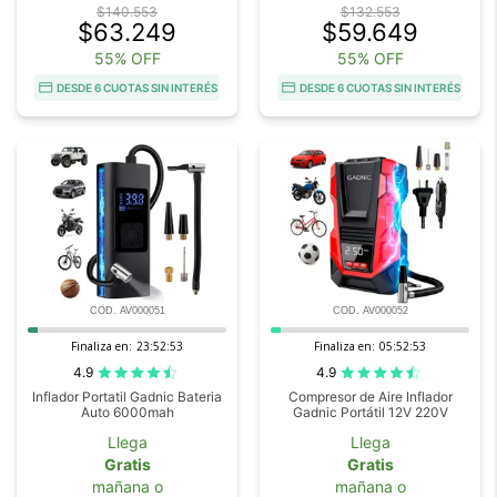
$140.553
$132.553
$63.249
$59.649
55% OFF
55% OFF
DESDE 6 CUOTAS SIN INTERÉS
DESDE 6 CUOTAS SIN INTERÉS
COD. AV000051
COD. AV000052
Finaliza en:
23:52:52
Finaliza en:
05:52:52
4.9
4.9
Inflador Portatil Gadnic Bateria
Compresor de Aire Inflador
Auto 6000mah
Gadnic Portátil 12V 220V
Llega
Llega
Gratis
Gratis
mañana o
mañana o