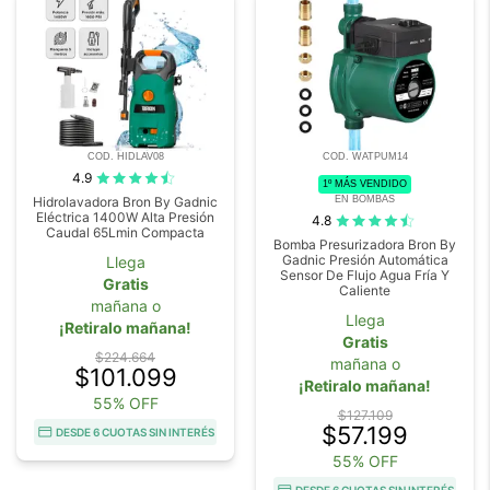
COD. HIDLAV08
COD. WATPUM14
4.9
1º MÁS VENDIDO
EN BOMBAS
Hidrolavadora Bron By Gadnic
Eléctrica 1400W Alta Presión
4.8
Caudal 65Lmin Compacta
Bomba Presurizadora Bron By
Gadnic Presión Automática
Llega
Sensor De Flujo Agua Fría Y
Gratis
Caliente
mañana o
Llega
¡Retiralo mañana!
Gratis
$224.664
mañana o
$101.099
¡Retiralo mañana!
55% OFF
$127.109
$57.199
DESDE 6 CUOTAS SIN INTERÉS
55% OFF