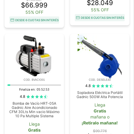
$28.049
$66.999
55% OFF
55% OFF
DESDE 6 CUOTAS SIN INTERÉS
DESDE 6 CUOTAS SIN INTERÉS
COD. BVACIO01
COD. DESELE40
4.8
Finaliza en:
05:52:52
Sopladora Eléctrica Portátil
4.8
Gadnic 500W Alta Potencia
Bomba de Vacío HRT-05A
Llega
Gadnic Aire Acondicionado
Gratis
CFM 30Lts Min vacio Máximo
10 Pa Multiple Sistema
mañana o
¡Retiralo mañana!
Llega
Gratis
$99.776