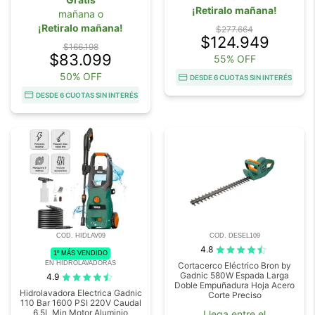
¡Retiralo mañana!
mañana o
¡Retiralo mañana!
$277.664
$124.949
$166.198
$83.099
55% OFF
50% OFF
DESDE 6 CUOTAS SIN INTERÉS
DESDE 6 CUOTAS SIN INTERÉS
COD. HIDLAV09
COD. DESEL109
4.8
1º MÁS VENDIDO
EN HIDROLAVADORAS
Cortacerco Eléctrico Bron by
Gadnic 580W Espada Larga
4.9
Doble Empuñadura Hoja Acero
Hidrolavadora Electrica Gadnic
Corte Preciso
110 Bar 1600 PSI 220V Caudal
6.5L Min Motor Aluminio
Llega entre el