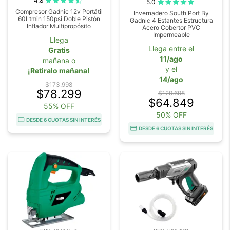
4.8
5.0
Compresor Gadnic 12v Portátil
Invernadero South Port By
60Ltmin 150psi Doble Pistón
Gadnic 4 Estantes Estructura
Inflador Multipropósito
Acero Cobertor PVC
Impermeable
Llega
Llega entre el
Gratis
11/ago
mañana o
y el
¡Retiralo mañana!
14/ago
$173.998
$78.299
$129.698
$64.849
55% OFF
50% OFF
DESDE 6 CUOTAS SIN INTERÉS
DESDE 6 CUOTAS SIN INTERÉS