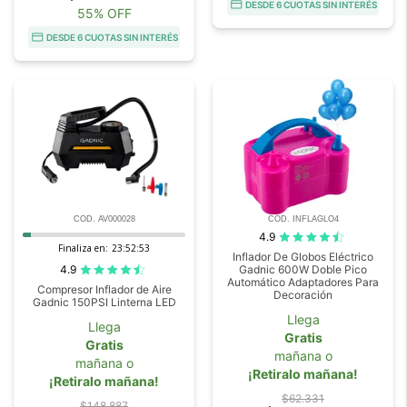
DESDE 6 CUOTAS SIN INTERÉS
55% OFF
DESDE 6 CUOTAS SIN INTERÉS
COD. AV000028
COD. INFLAGLO4
4.9
Finaliza en:
23:52:52
Inflador De Globos Eléctrico
4.9
Gadnic 600W Doble Pico
Automático Adaptadores Para
Compresor Inflador de Aire
Decoración
Gadnic 150PSI Linterna LED
Llega
Llega
Gratis
Gratis
mañana o
mañana o
¡Retiralo mañana!
¡Retiralo mañana!
$62.331
$148.887