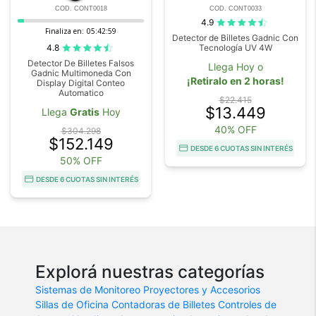
COD. CONT0018
COD. CONT0033
4.9
Finaliza en:
05:42:59
Detector de Billetes Gadnic Con
4.8
Tecnología UV 4W
Detector De Billetes Falsos
Llega Hoy o
Gadnic Multimoneda Con
¡Retiralo en 2 horas!
Display Digital Conteo
Automatico
$22.415
$13.449
Llega
Gratis
Hoy
40% OFF
$304.298
$152.149
DESDE 6 CUOTAS SIN INTERÉS
50% OFF
DESDE 6 CUOTAS SIN INTERÉS
Explorá nuestras categorías
Sistemas de Monitoreo
Proyectores y Accesorios
Sillas de Oficina
Contadoras de Billetes
Controles de