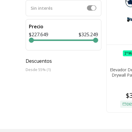
Sin interés
Precio
$227.649
$325.249
1º 
Descuentos
Elevador D
Desde 55% (1)
Drywall Pa
$
DE