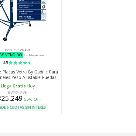
COD. ELEVMAN1
MÁS VENDIDO
En Maquinaria
4.5
e Placas Vetra By Gadnic Para
neles Yeso Ajustable Ruedas
Llega
Gratis
Hoy
$722.776
325.249
55% OFF
SDE 6 CUOTAS SIN INTERÉS