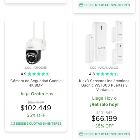
DESDE 6 CUOTAS SIN INTERÉS
COD. P2P00055
COD. KACALAR01X3
4.9
4.8
Cámara de Seguridad Gadnic
Kit x3 Sensores inalámbricos
4K 8MP
Gadnic WS1000 Puertas y
Ventanas
Llega
Gratis
Hoy
Llega Hoy o
$227.664
¡Retiralo hoy!
$102.449
$101.845
55% OFF
$66.199
DESDE 6 CUOTAS SIN INTERÉS
35% OFF
DESDE 6 CUOTAS SIN INTERÉS