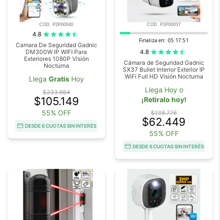
COD. P2P00040
COD. P2P00037
4.8
Finaliza en:
05:17:50
Camara De Seguridad Gadnic
4.8
DM300W IP WIFI Para
Exteriores 1080P Visión
Cámara de Seguridad Gadnic
Nocturna
SX37 Bullet Interior Exterior IP
WiFi Full HD Visión Nocturna
Llega
Gratis
Hoy
Llega Hoy o
$233.664
$105.149
¡Retiralo hoy!
55% OFF
$138.776
$62.449
DESDE 6 CUOTAS SIN INTERÉS
55% OFF
DESDE 6 CUOTAS SIN INTERÉS