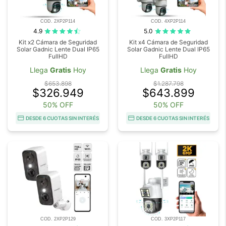
COD. 2XP2P114
COD. 4XP2P114
4.9
5.0
Kit x2 Cámara de Seguridad
Kit x4 Cámara de Seguridad
Solar Gadnic Lente Dual IP65
Solar Gadnic Lente Dual IP65
FullHD
FullHD
Llega
Gratis
Hoy
Llega
Gratis
Hoy
$653.898
$1.287.798
$326.949
$643.899
50% OFF
50% OFF
DESDE 6 CUOTAS SIN INTERÉS
DESDE 6 CUOTAS SIN INTERÉS
COD. 2XP2P129
COD. 3XP2P117