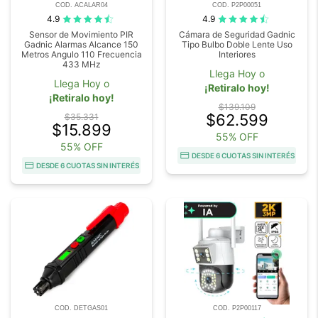
COD. ACALAR04
COD. P2P00051
4.9
4.9
Sensor de Movimiento PIR
Cámara de Seguridad Gadnic
Gadnic Alarmas Alcance 150
Tipo Bulbo Doble Lente Uso
Metros Angulo 110 Frecuencia
Interiores
433 MHz
Llega Hoy o
Llega Hoy o
¡Retiralo hoy!
¡Retiralo hoy!
$139.109
$62.599
$35.331
$15.899
55% OFF
55% OFF
DESDE 6 CUOTAS SIN INTERÉS
DESDE 6 CUOTAS SIN INTERÉS
COD. DETGAS01
COD. P2P00117