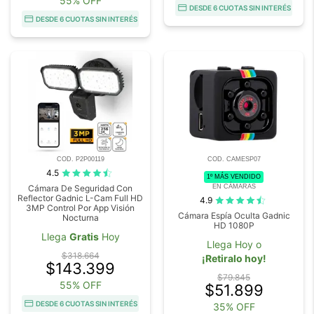
55% OFF
DESDE 6 CUOTAS SIN INTERÉS
DESDE 6 CUOTAS SIN INTERÉS
COD. P2P00119
COD. CAMESP07
4.5
1º MÁS VENDIDO
EN CÁMARAS
Cámara De Seguridad Con
Reflector Gadnic L-Cam Full HD
4.9
3MP Control Por App Visión
Cámara Espía Oculta Gadnic
Nocturna
HD 1080P
Llega
Gratis
Hoy
Llega Hoy o
$318.664
¡Retiralo hoy!
$143.399
$79.845
55% OFF
$51.899
DESDE 6 CUOTAS SIN INTERÉS
35% OFF