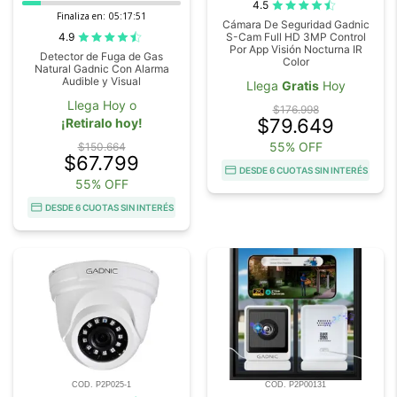
4.5
Finaliza en:
05:17:50
Cámara De Seguridad Gadnic
4.9
S-Cam Full HD 3MP Control
Por App Visión Nocturna IR
Detector de Fuga de Gas
Color
Natural Gadnic Con Alarma
Audible y Visual
Llega
Gratis
Hoy
Llega Hoy o
$176.998
$79.649
¡Retiralo hoy!
55% OFF
$150.664
$67.799
DESDE 6 CUOTAS SIN INTERÉS
55% OFF
DESDE 6 CUOTAS SIN INTERÉS
COD. P2P025-1
COD. P2P00131