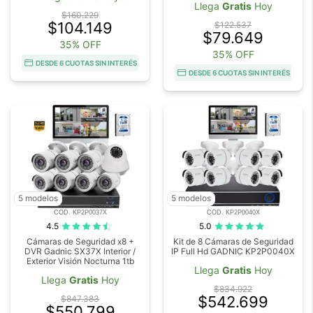
Llega
Gratis
Hoy
$160.229
$104.149
$122.537
$79.649
35% OFF
35% OFF
DESDE 6 CUOTAS SIN INTERÉS
DESDE 6 CUOTAS SIN INTERÉS
5 modelos
5 modelos
COD. KP2P0037X
COD. KP2P0040X
4.5
5.0
Cámaras de Seguridad x8 +
Kit de 8 Cámaras de Seguridad
DVR Gadnic SX37X Interior /
IP Full Hd GADNIC KP2P0040X
Exterior Visión Nocturna 1tb
Llega
Gratis
Hoy
Llega
Gratis
Hoy
$834.922
$542.699
$847.383
$550.799