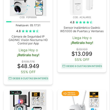
COD. P2P00009
COD. ACALAR01
4.8
Finaliza en:
05:17:50
Sensor inalámbrico Gadnic
4.8
WS1000 de Puertas y Ventanas
Cámara de Seguridad IP
Llega Hoy o
GADNIC Visión Nocturna HD
¡Retiralo hoy!
Control por App
$29.109
Llega Hoy o
$13.099
¡Retiralo hoy!
55% OFF
$108.776
$48.949
DESDE 6 CUOTAS SIN INTERÉS
55% OFF
DESDE 6 CUOTAS SIN INTERÉS