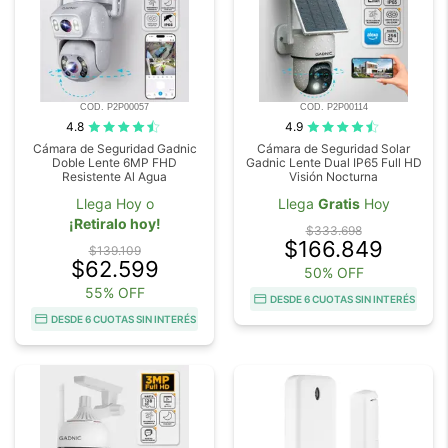
COD. P2P00057
COD. P2P00114
4.8
4.9
Cámara de Seguridad Gadnic
Cámara de Seguridad Solar
Doble Lente 6MP FHD
Gadnic Lente Dual IP65 Full HD
Resistente Al Agua
Visión Nocturna
Llega Hoy o
Llega
Gratis
Hoy
¡Retiralo hoy!
$333.698
$166.849
$139.109
$62.599
50% OFF
55% OFF
DESDE 6 CUOTAS SIN INTERÉS
DESDE 6 CUOTAS SIN INTERÉS