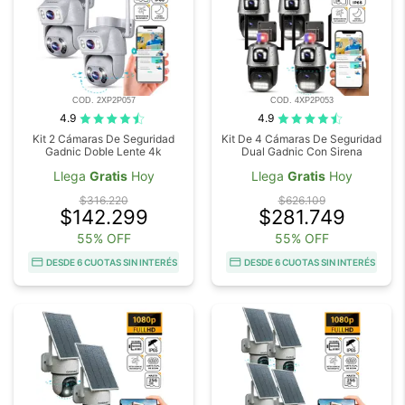
COD. 2XP2P057
COD. 4XP2P053
4.9
4.9
Kit 2 Cámaras De Seguridad
Kit De 4 Cámaras De Seguridad
Gadnic Doble Lente 4k
Dual Gadnic Con Sirena
Llega
Gratis
Hoy
Llega
Gratis
Hoy
$316.220
$626.109
$142.299
$281.749
55% OFF
55% OFF
DESDE 6 CUOTAS SIN INTERÉS
DESDE 6 CUOTAS SIN INTERÉS