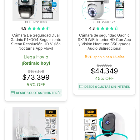
COD. P2P00053
COD. P2P00127
4.9
4.8
Cámara De Seguridad Dual
Cámara de seguridad Gadnic
Gadnic P1-QQ4 Seguimiento
SX19 WiFi interior HD Con App
Sirena Resolución HD Visión
y Visión Nocturna 350 grados
Nocturna App Móvil
Audio Bidireccional
acute
Llega Hoy o
Disponible
en 15 días
¡Retiralo hoy!
$80.635
$44.349
$163.109
$73.399
45% OFF
55% OFF
DESDE 6 CUOTAS SIN INTERÉS
DESDE 6 CUOTAS SIN INTERÉS