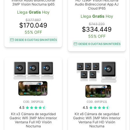
Interior Audio Bidireccional
HD 1296P Vision Nocturna
3MP Visión Nocturna Ip65
Audio Bidireccional App AJ
Cloud IP65
Llega
Gratis
Hoy
Llega
Gratis
Hoy
$377.887
$170.049
$743.220
$334.449
55% OFF
55% OFF
DESDE 6 CUOTAS SIN INTERÉS
DESDE 6 CUOTAS SIN INTERÉS
COD. 3XP2P131
COD. 6XP2P131
4.5
4.5
Kit x3 Cámara de seguridad
Kit x6 Cámara de seguridad
Gadnic Wifi 3MP Mini Interior
Gadnic Wifi 3MP Mini Interior
Ventana Full HD Visión
Ventana Full HD Visión
Nocturna
Nocturna