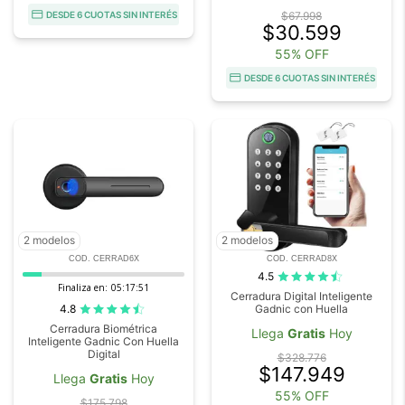
DESDE 6 CUOTAS SIN INTERÉS
$67.998
$30.599
55% OFF
DESDE 6 CUOTAS SIN INTERÉS
2 modelos
2 modelos
COD. CERRAD6X
COD. CERRAD8X
4.5
Finaliza en:
05:17:50
Cerradura Digital Inteligente
4.8
Gadnic con Huella
Cerradura Biométrica
Llega
Gratis
Hoy
Inteligente Gadnic Con Huella
Digital
$328.776
$147.949
Llega
Gratis
Hoy
55% OFF
$175.798