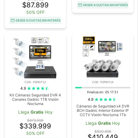
$87.899
DESDE 6 CUOTAS SIN INTERÉS
50% OFF
DESDE 6 CUOTAS SIN INTERÉS
COD. P2PKIT12
COD. P2PKIT14
4.9
Finaliza en:
05:17:50
Kit Cámaras Seguridad DVR 4
4.9
Canales Gadnic 1TB Visión
Nocturna
Cámaras de Seguridad x4 DVR
8CH Gadnic Interior Exterior IP
Llega
Gratis
Hoy
CCTV Visión Nocturna 1Tb
$679.998
Llega
Gratis
Hoy
$339.999
$820.898
50% OFF
$410.449