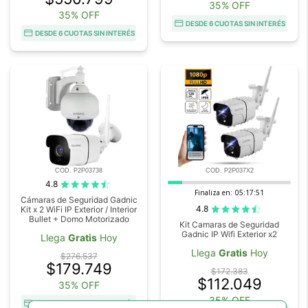
35% OFF
35% OFF
DESDE 6 CUOTAS SIN INTERÉS
DESDE 6 CUOTAS SIN INTERÉS
COD. P2P03738
COD. P2P037X2
4.8
Finaliza en:
05:17:50
Cámaras de Seguridad Gadnic
4.8
Kit x 2 WiFi IP Exterior / Interior
Bullet + Domo Motorizado
Kit Camaras de Seguridad
Gadnic IP Wifi Exterior x2
Llega
Gratis
Hoy
Llega
Gratis
Hoy
$276.537
$179.749
$172.383
$112.049
35% OFF
35% OFF
DESDE 6 CUOTAS SIN INTERÉS