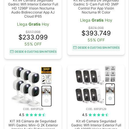
Kit x4 Camara Seguridad
Kit x6 Cámara De Seguridad
Gadnic Wifi Interior Exterior Full
Gadnic S-Cam Full HD 3MP
HD 1296P Vision Nocturna
Control Por App Visión
Audio Bidireccional App AJ
Nocturna IR Color
Cloud IP65
Llega
Gratis
Hoy
Llega
Gratis
Hoy
$874.998
$393.749
$517.998
$233.099
55% OFF
55% OFF
DESDE 6 CUOTAS SIN INTERÉS
DESDE 6 CUOTAS SIN INTERÉS
COD. 6XP2P128
COD. 6XP2P129
4.5
4.5
KIT X6 Cámara de Seguridad
Kit x6 Camara Seguridad
WiFi Gadnic Mini-G 2K Exterior
Gadnic Wifi Interior Exterior Full