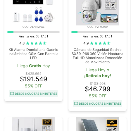
COD. ALARMA01
COD. P2P00039
Finaliza en:
05:17:50
Finaliza en:
05:17:50
4.8
4.9
Kit Alarma Domiciliaria Gadnic
Cámara de Seguridad Gadnic
Inalámbrica GSM Con Pantalla
SX39 IP66 360 Visión Nocturna
LED
Full HD Motorizada Detección
de Movimiento
Llega
Gratis
Hoy
Llega Hoy o
$425.664
¡Retiralo hoy!
$191.549
$103.998
55% OFF
$46.799
DESDE 6 CUOTAS SIN INTERÉS
55% OFF
DESDE 6 CUOTAS SIN INTERÉS