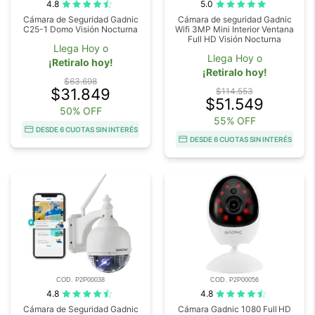
4.8
5.0
Cámara de Seguridad Gadnic
Cámara de seguridad Gadnic
C25-1 Domo Visión Nocturna
Wifi 3MP Mini Interior Ventana
Full HD Visión Nocturna
Llega Hoy o
Llega Hoy o
¡Retiralo hoy!
¡Retiralo hoy!
$63.698
$31.849
$114.553
$51.549
50% OFF
55% OFF
DESDE 6 CUOTAS SIN INTERÉS
DESDE 6 CUOTAS SIN INTERÉS
COD. P2P00038
COD. P2P00056
4.8
4.8
Cámara de Seguridad Gadnic
Cámara Gadnic 1080 Full HD