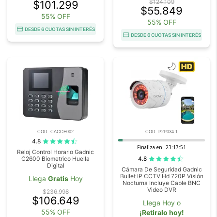
$124.109
$101.299
$55.849
55% OFF
55% OFF
DESDE 6 CUOTAS SIN INTERÉS
DESDE 6 CUOTAS SIN INTERÉS
COD. CACCE002
COD. P2P034-1
4.8
Finaliza en:
23:17:50
Reloj Control Horario Gadnic
4.8
C2600 Biometrico Huella
Digital
Cámara De Seguridad Gadnic
Bullet IP CCTV Hd 720P Visión
Llega
Gratis
Hoy
Nocturna Incluye Cable BNC
Video DVR
$236.998
$106.649
Llega Hoy o
55% OFF
¡Retiralo hoy!