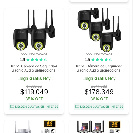
COD. KP2P00052X2
COD. KP2P00052X3
4.9
4.5
Kit x2 Cámara de Seguridad
Kit x3 Cámara de Seguridad
Gadnic Audio Bidireccional
Gadnic Audio Bidireccional
Llega
Gratis
Hoy
Llega
Gratis
Hoy
$183.152
$274.383
$119.049
$178.349
35% OFF
35% OFF
DESDE 6 CUOTAS SIN INTERÉS
DESDE 6 CUOTAS SIN INTERÉS