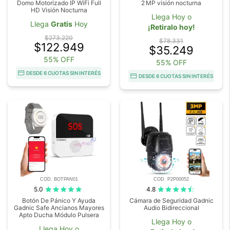
Domo Motorizado IP WiFi Full
2 MP visión nocturna
HD Visión Nocturna
Llega Hoy o
Llega
Gratis
Hoy
¡Retiralo hoy!
$273.220
$78.331
$122.949
$35.249
55% OFF
55% OFF
DESDE 6 CUOTAS SIN INTERÉS
DESDE 6 CUOTAS SIN INTERÉS
COD. BOTPAN01
COD. P2P00052
5.0
4.8
Botón De Pánico Y Ayuda
Cámara de Seguridad Gadnic
Gadnic Safe Ancianos Mayores
Audio Bidireccional
Apto Ducha Módulo Pulsera
Llega Hoy o
Llega Hoy o