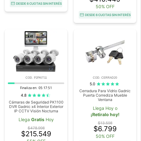
DESDE 6 CUOTAS SIN INTERÉS
50% OFF
DESDE 6 CUOTAS SIN INTERÉS
COD. P2PKIT11
COD. CERRAD20
5.0
Finaliza en:
05:17:50
Cerradura Para Vidrio Gadnic
4.8
Puerta Corrediza Mueble
Ventana
Cámaras de Seguridad PK1100
DVR Gadnic x4 Interior Exterior
Llega Hoy o
IP CCTV Visión Nocturna
¡Retiralo hoy!
Llega
Gratis
Hoy
$13.598
$6.799
$478.998
$215.549
50% OFF