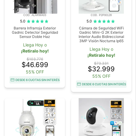
COD. ALARMA03
COD. P2P00128
5.0
5.0
Barrera Infrarroja Exterior
Cámara de Seguridad WiFi
Gadnic Detector Seguridad
Gadnic Mini-G 2K Exterior
Sensor Doble Haz
Interior Audio Bidireccional
3MP Visión Nocturna Ip65
Llega Hoy o
Llega Hoy o
¡Retiralo hoy!
¡Retiralo hoy!
$103.776
$46.699
$73.331
$32.999
55% OFF
55% OFF
DESDE 6 CUOTAS SIN INTERÉS
DESDE 6 CUOTAS SIN INTERÉS