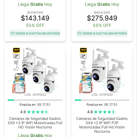
Llega
Gratis
Hoy
Llega
Gratis
Hoy
$318.109
$613.220
$143.149
$275.949
55% OFF
55% OFF
DESDE 6 CUOTAS SIN INTERÉS
DESDE 6 CUOTAS SIN INTERÉS
COD. KP2P0033
COD. KP2P0032
Finaliza en:
05:17:50
Finaliza en:
05:17:50
4.9
4.8
Cámaras de Seguridad Gadnic
Cámaras de Seguridad Gadnic
SX9 x3 IP WiFi Motorizadas Full
SX9 x2 IP WiFi P2P
HD Visión Nocturna
Motorizadas Full Hd Visión
Nocturna
Llega
Gratis
Hoy