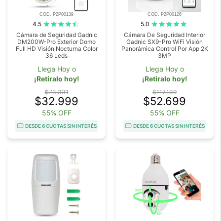
COD. P2P00139
COD. P2P00126
4.5
5.0
Cámara de Seguridad Gadnic
Cámara De Seguridad Interior
DM200W-Pro Exterior Domo
Gadnic SX9-Pro WiFi Visión
Full HD Visión Nocturna Color
Panorámica Control Por App 2K
36 Leds
3MP
Llega Hoy o
Llega Hoy o
¡Retiralo hoy!
¡Retiralo hoy!
$73.331
$117.109
$32.999
$52.699
55% OFF
55% OFF
DESDE 6 CUOTAS SIN INTERÉS
DESDE 6 CUOTAS SIN INTERÉS