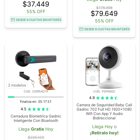
$37.449
$176.998
55% OFF
$79.649
DESDE 6 CUOTAS SIN INTERÉS
55% OFF
DESDE 6 CUOTAS SIN INTERÉS
2 modelos
COD. CERRAD7X
COD. P2P00002
4.9
Finaliza en:
05:17:50
Camara de Seguridad Baby Call
4.5
Gadnic 702 Full HD 1920x1080
Wifi Con App Y Audio
Cerradura Biometrica Gadnic
Bidireccional
Inteligente Con Bluetooth
Llega Hoy o
Llega
Gratis
Hoy
¡Retiralo hoy!
$225.109