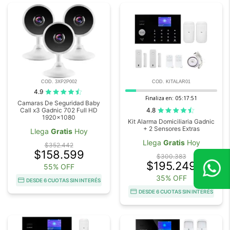
COD. 3XP2P002
COD. KITALAR01
4.9
Finaliza en:
05:17:50
Camaras De Seguridad Baby
4.8
Call x3 Gadnic 702 Full HD
1920x1080
Kit Alarma Domiciliaria Gadnic
+ 2 Sensores Extras
Llega
Gratis
Hoy
Llega
Gratis
Hoy
$352.442
$158.599
$300.383
$195.249
55% OFF
35% OFF
DESDE 6 CUOTAS SIN INTERÉS
DESDE 6 CUOTAS SIN INTERÉS