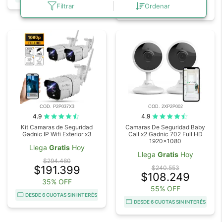
Filtrar
Ordenar
DESDE 6 CUOTAS SIN INTERÉS
COD. P2P037X3
COD. 2XP2P002
4.9
4.9
Kit Camaras de Seguridad
Camaras De Seguridad Baby
Gadnic IP Wifi Exterior x3
Call x2 Gadnic 702 Full HD
1920x1080
Llega
Gratis
Hoy
Llega
Gratis
Hoy
$294.460
$191.399
$240.553
$108.249
35% OFF
55% OFF
DESDE 6 CUOTAS SIN INTERÉS
DESDE 6 CUOTAS SIN INTERÉS