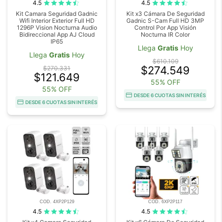
4.5
4.5
Kit Camara Seguridad Gadnic
Kit x3 Cámara De Seguridad
Wifi Interior Exterior Full HD
Gadnic S-Cam Full HD 3MP
1296P Vision Nocturna Audio
Control Por App Visión
Bidireccional App AJ Cloud
Nocturna IR Color
IP65
Llega
Gratis
Hoy
Llega
Gratis
Hoy
$610.109
$274.549
$270.331
$121.649
55% OFF
55% OFF
DESDE 6 CUOTAS SIN INTERÉS
DESDE 6 CUOTAS SIN INTERÉS
COD. 4XP2P129
COD. 6XP2P117
4.5
4.5