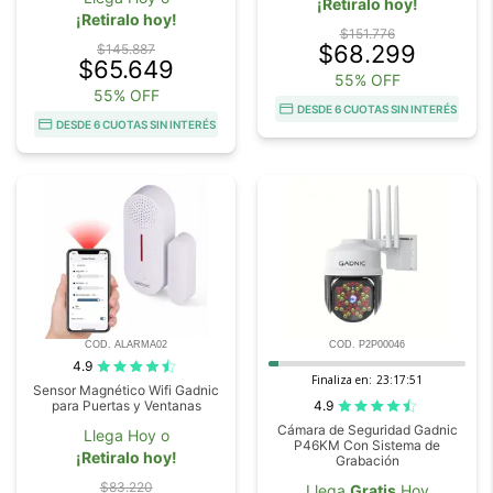
¡Retiralo hoy!
¡Retiralo hoy!
$151.776
$68.299
$145.887
$65.649
55% OFF
55% OFF
DESDE 6 CUOTAS SIN INTERÉS
DESDE 6 CUOTAS SIN INTERÉS
COD. ALARMA02
COD. P2P00046
4.9
Finaliza en:
23:17:50
Sensor Magnético Wifi Gadnic
4.9
para Puertas y Ventanas
Cámara de Seguridad Gadnic
Llega Hoy o
P46KM Con Sistema de
¡Retiralo hoy!
Grabación
$83.220
Llega
Gratis
Hoy