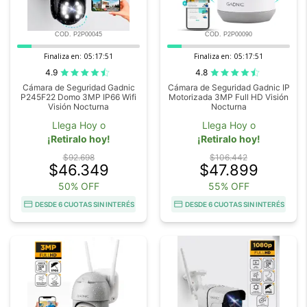
COD. P2P00045
COD. P2P00090
Finaliza en:
05:17:50
Finaliza en:
05:17:50
4.9
4.8
Cámara de Seguridad Gadnic
Cámara de Seguridad Gadnic IP
P245F22 Domo 3MP IP66 Wifi
Motorizada 3MP Full HD Visión
Visión Nocturna
Nocturna
Llega Hoy o
Llega Hoy o
¡Retiralo hoy!
¡Retiralo hoy!
$92.698
$106.442
$46.349
$47.899
50% OFF
55% OFF
DESDE 6 CUOTAS SIN INTERÉS
DESDE 6 CUOTAS SIN INTERÉS