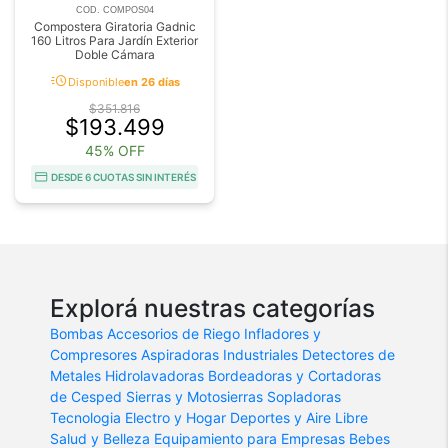
COD. COMPOS04
Compostera Giratoria Gadnic
160 Litros Para Jardín Exterior
Doble Cámara
acute
Disponible
en 26 días
$351.816
$193.499
45% OFF
DESDE 6 CUOTAS SIN INTERÉS
Explorá nuestras categorías
Bombas
Accesorios de Riego
Infladores y
Compresores
Aspiradoras Industriales
Detectores de
Metales
Hidrolavadoras
Bordeadoras y Cortadoras
de Cesped
Sierras y Motosierras
Sopladoras
Tecnologia
Electro y Hogar
Deportes y Aire Libre
Salud y Belleza
Equipamiento para Empresas
Bebes