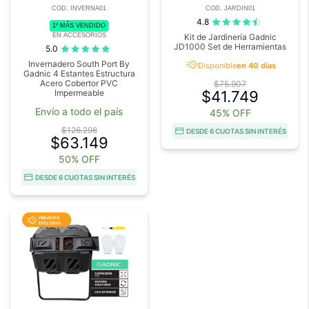
COD. INVERNA01
COD. JARDIN01
4.8
1º MÁS VENDIDO
EN ACCESORIOS
Kit de Jardinería Gadnic
JD1000 Set de Herramientas
5.0
acute
Invernadero South Port By
Disponible
en 40 días
Gadnic 4 Estantes Estructura
Acero Cobertor PVC
$75.907
Impermeable
$41.749
Envío a todo el país
45% OFF
$126.298
DESDE 6 CUOTAS SIN INTERÉS
$63.149
50% OFF
DESDE 6 CUOTAS SIN INTERÉS