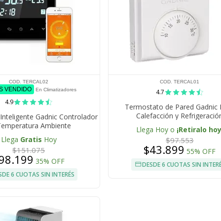
COD. TERCAL02
COD. TERCAL01
ÁS VENDIDO
En Climatizadores
4.7
4.9
Termostato de Pared Gadnic 
Calefacción y Refrigeració
nteligente Gadnic Controlador
Temperatura Ambiente
Llega Hoy o
¡Retiralo hoy
Llega
Gratis
Hoy
$97.553
$43.899
$151.075
55% OFF
98.199
35% OFF
DESDE 6 CUOTAS SIN INTER
SDE 6 CUOTAS SIN INTERÉS