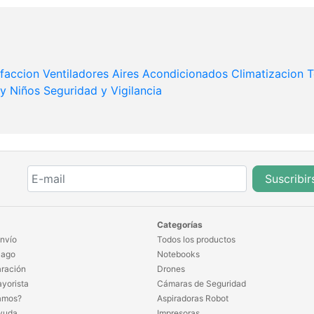
faccion
Ventiladores
Aires Acondicionados
Climatizacion
T
y Niños
Seguridad y Vigilancia
Suscribir
Categorías
nvío
Todos los productos
Pago
Notebooks
ración
Drones
yorista
Cámaras de Seguridad
amos?
Aspiradoras Robot
yuda
Impresoras