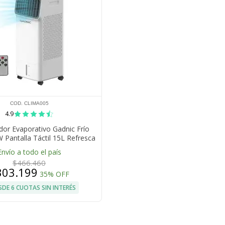
COD. CLIMA005
4.9
dor Evaporativo Gadnic Frío
W Pantalla Táctil 15L Refresca
Ambientes
Envío a todo el país
$466.460
303.199
35% OFF
SDE 6 CUOTAS SIN INTERÉS