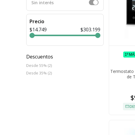
Sin interés
Precio
$14.749
$303.199
1º M
Descuentos
Desde 55% (2)
Termostato I
Desde 35% (2)
de 
$
DE