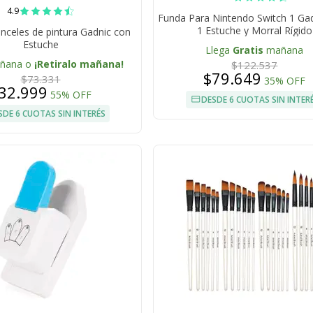
4.9
Funda Para Nintendo Switch 1 Gad
1 Estuche y Morral Rígido
inceles de pintura Gadnic con
Estuche
Llega
Gratis
mañana
añana o
¡Retiralo mañana!
$122.537
$79.649
$73.331
35% OFF
32.999
55% OFF
DESDE 6 CUOTAS SIN INTER
SDE 6 CUOTAS SIN INTERÉS