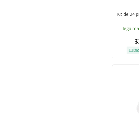
Kit de 24 p
Llega m
$
DE