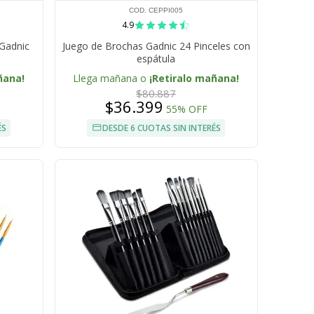
COD. CEPPI005
4.9
 Gadnic
Juego de Brochas Gadnic 24 Pinceles con
espátula
ñana!
Llega mañana o
¡Retiralo mañana!
$80.887
$36.399
55% OFF
ÉS
DESDE 6 CUOTAS SIN INTERÉS