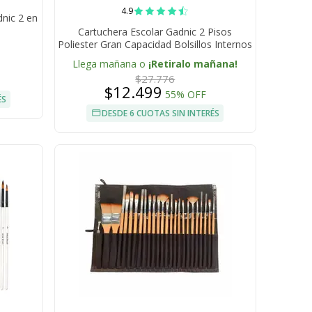
4.9
nic 2 en
Cartuchera Escolar Gadnic 2 Pisos
Poliester Gran Capacidad Bolsillos Internos
Cierres Resistentes Portatil
Llega mañana o
¡Retiralo mañana!
$27.776
$12.499
55% OFF
ÉS
DESDE 6 CUOTAS SIN INTERÉS