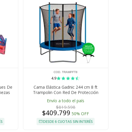
COD. TRAMPFT8
4.9
ues De
Cama Elástica Gadnic 244 cm 8 ft
iezas
Trampolin Con Red De Protección
Estructura Acero
Envío a todo el país
$819.598
$409.799
50% OFF
ÉS
DESDE 6 CUOTAS SIN INTERÉS