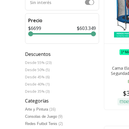
Sin interés
Precio
$6699
$603.349
1º M
Descuentos
Desde 55% (23)
Cama Ela
Desde 50% (5)
Seguridad
Desde 45% (6)
Galvani
Desde 40% (1)
$
Desde 35% (3)
Categorías
DE
Arte y Pintura
(16)
Consolas de Juego
(9)
Redes Futbol Tenis
(2)