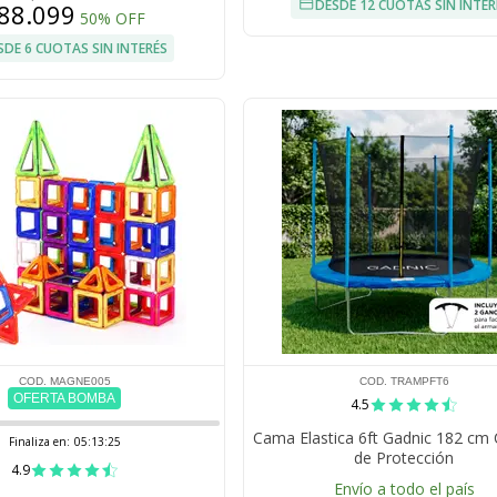
DESDE 12 CUOTAS SIN INTER
88.099
50% OFF
SDE 6 CUOTAS SIN INTERÉS
COD. MAGNE005
COD. TRAMPFT6
OFERTA BOMBA
4.5
Cama Elastica 6ft Gadnic 182 cm
Finaliza en:
05:13:24
de Protección
4.9
Envío a todo el país