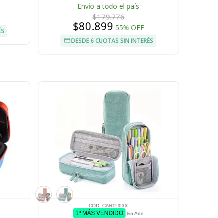
Envío a todo el país
$179.776
$80.899
55% OFF
ÉS
DESDE 6 CUOTAS SIN INTERÉS
COD. CARTU03X
1º MÁS VENDIDO
En Arte