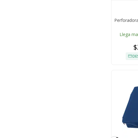
Perforador
Llega m
$
DE