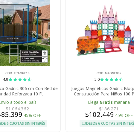
COD. TRAMPF10
COD. MAGNE002
4.9
5.0
ica Gadnic 306 cm Con Red de
Juegos Magnéticos Gadnic Bloq
ridad Reforzada 10 Ft
Construcción Para Niños 100 P
Envío a todo el país
Llega
Gratis
mañana
$1.064.362
$186.271
585.399
$102.449
45% OFF
45% OFF
SDE 6 CUOTAS SIN INTERÉS
DESDE 6 CUOTAS SIN INTER