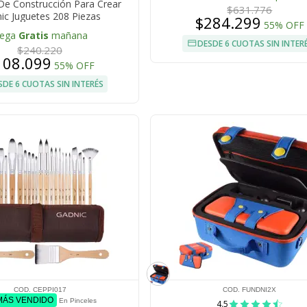
De Construcción Para Crear
$631.776
ic Juguetes 208 Piezas
$284.299
55% OFF
lega
Gratis
mañana
DESDE 6 CUOTAS SIN INTER
$240.220
108.099
55% OFF
SDE 6 CUOTAS SIN INTERÉS
COD. CEPPI017
COD. FUNDNI2X
 MÁS VENDIDO
En Pinceles
4.5