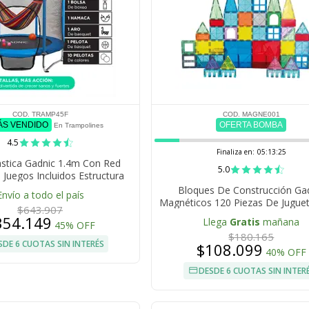
COD. TRAMP45F
COD. MAGNE001
ÁS VENDIDO
OFERTA BOMBA
En Trampolines
4.5
Finaliza en:
05:13:24
stica Gadnic 1.4m Con Red
5.0
 Juegos Incluidos Estructura
zada Hasta 100kg Interior
Bloques De Construcción Ga
Envío a todo el país
Magnéticos 120 Piezas De Jugue
$643.907
Niños
354.149
Llega
Gratis
mañana
45% OFF
$180.165
SDE 6 CUOTAS SIN INTERÉS
$108.099
40% OFF
DESDE 6 CUOTAS SIN INTER