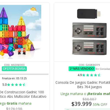
COD. MAGNE003
COD. GAMEBOY5
OFERTA BOMBA
1º MÁS VENDIDO
En Consola
4.9
Finaliza en:
05:13:24
Consola De Juegos Gadnic Portati
5.0
Bits 764 Juegos
De Construccion Gadnic 100
Llega mañana o
¡Retiralo ma
tico Abs Multicolor Educativo
$88.887
Infantil
$39.999
lega
Gratis
mañana
55% OFF
$176.198