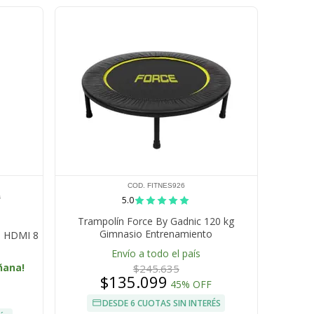
COD. FITNES926
s
5.0
Trampolín Force By Gadnic 120 kg
Gimnasio Entrenamiento
l HDMI 8
Envío a todo el país
ñana!
$245.635
$135.099
45% OFF
DESDE 6 CUOTAS SIN INTERÉS