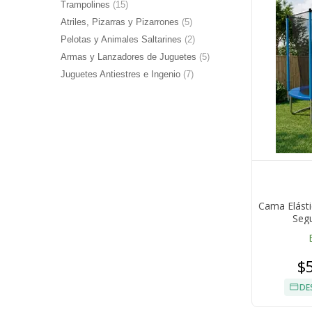
Trampolines
(15)
Atriles, Pizarras y Pizarrones
(5)
Pelotas y Animales Saltarines
(2)
Armas y Lanzadores de Juguetes
(5)
Juguetes Antiestres e Ingenio
(7)
Cama Elást
Segu
$
DE