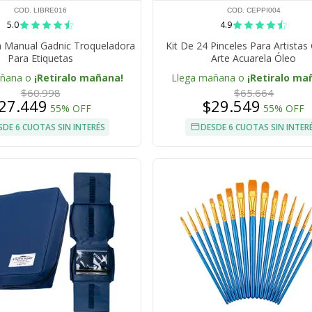
COD. LIBRE016
COD. CEPPI004
5.0
4.9
a Manual Gadnic Troqueladora
Kit De 24 Pinceles Para Artistas
Para Etiquetas
Arte Acuarela Óleo
añana o
¡Retiralo mañana!
Llega mañana o
¡Retiralo ma
$60.998
$65.664
27.449
$29.549
55% OFF
55% OFF
SDE 6 CUOTAS SIN INTERÉS
DESDE 6 CUOTAS SIN INTER