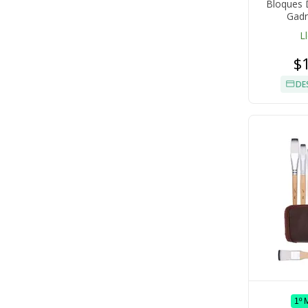
Bloques 
Gadn
L
$
DE
1º