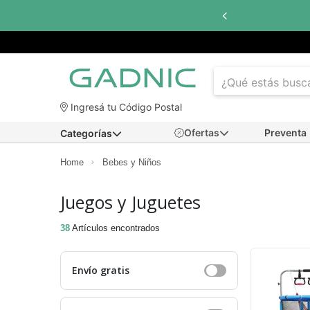
Hasta
6 cuotas sin interés
con todos los banc
Ingresá tu Código Postal
Ofertas
Preventa
Categorías
Home
Bebes y Niños
Juegos y Juguetes
38
Artículos encontrados
Envío gratis