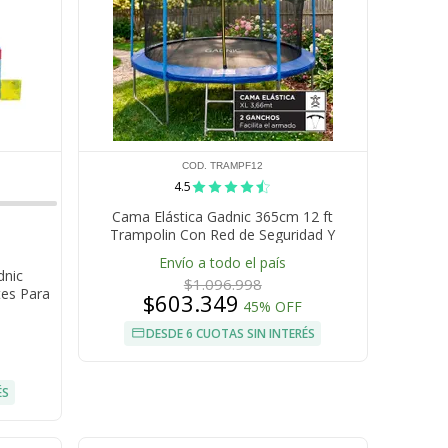
COD. TRAMPF12
4.5
Cama Elástica Gadnic 365cm 12 ft
Trampolin Con Red de Seguridad Y
Escalera Estructura Acero
Envío a todo el país
dnic
$1.096.998
tes Para
$603.349
45% OFF
DESDE 6 CUOTAS SIN INTERÉS
ÉS