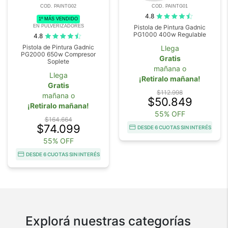
COD. PAINTG02
COD. PAINTG01
4.8
1º MÁS VENDIDO
EN PULVERIZADORES
Pistola de Pintura Gadnic
PG1000 400w Regulable
4.8
Pistola de Pintura Gadnic
Llega
PG2000 650w Compresor
Gratis
Soplete
mañana o
Llega
¡Retiralo mañana!
Gratis
$112.998
mañana o
$50.849
¡Retiralo mañana!
55% OFF
$164.664
$74.099
DESDE 6 CUOTAS SIN INTERÉS
55% OFF
DESDE 6 CUOTAS SIN INTERÉS
Explorá nuestras categorías