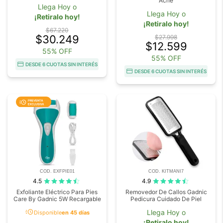
Acné
Llega Hoy o
Llega Hoy o
¡Retiralo hoy!
¡Retiralo hoy!
$67.220
$30.249
$27.998
$12.599
55% OFF
55% OFF
DESDE 6 CUOTAS SIN INTERÉS
DESDE 6 CUOTAS SIN INTERÉS
COD. EXFPIE01
COD. KITMANI7
4.5
4.9
Exfoliante Eléctrico Para Pies
Removedor De Callos Gadnic
Care By Gadnic 5W Recargable
Pedicura Cuidado De Piel
acute
Llega Hoy o
Disponible
en 45 días
¡Retiralo hoy!