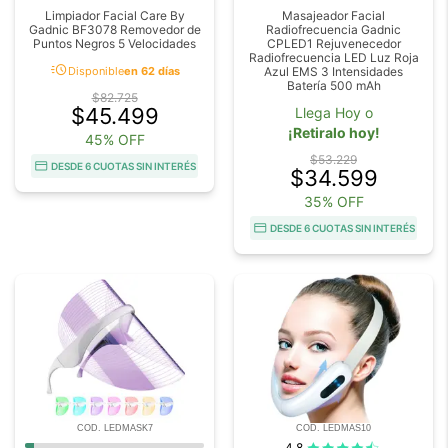
Limpiador Facial Care By
Masajeador Facial
Gadnic BF3078 Removedor de
Radiofrecuencia Gadnic
Puntos Negros 5 Velocidades
CPLED1 Rejuvenecedor
Radiofrecuencia LED Luz Roja
acute
Disponible
en 62 días
Azul EMS 3 Intensidades
Batería 500 mAh
$82.725
$45.499
Llega Hoy o
¡Retiralo hoy!
45% OFF
$53.229
DESDE 6 CUOTAS SIN INTERÉS
$34.599
35% OFF
DESDE 6 CUOTAS SIN INTERÉS
COD. LEDMASK7
COD. LEDMAS10
4.8