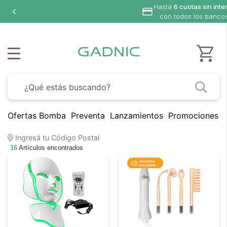
Hasta
6 cuotas sin interés
con todos los bancos
Ofertas Bomba
Preventa
Lanzamientos
Promociones B
Ingresá tu Código Postal
16
Artículos encontrados