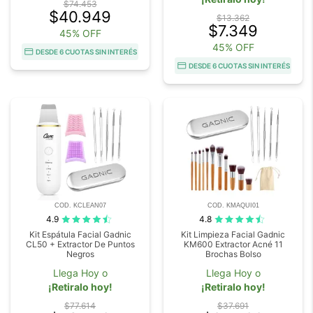
$74.453
$40.949
$13.362
$7.349
45% OFF
45% OFF
DESDE 6 CUOTAS SIN INTERÉS
DESDE 6 CUOTAS SIN INTERÉS
COD. KCLEAN07
COD. KMAQUI01
4.9
4.8
Kit Espátula Facial Gadnic
Kit Limpieza Facial Gadnic
CL50 + Extractor De Puntos
KM600 Extractor Acné 11
Negros
Brochas Bolso
Llega Hoy o
Llega Hoy o
¡Retiralo hoy!
¡Retiralo hoy!
$77.614
$37.691