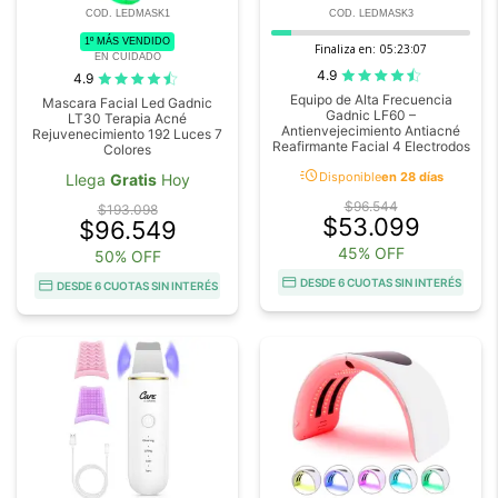
COD. LEDMASK1
COD. LEDMASK3
1º MÁS VENDIDO
Finaliza en:
05:23:07
EN CUIDADO
4.9
4.9
Equipo de Alta Frecuencia
Mascara Facial Led Gadnic
Gadnic LF60 –
LT30 Terapia Acné
Antienvejecimiento Antiacné
Rejuvenecimiento 192 Luces 7
Reafirmante Facial 4 Electrodos
Colores
acute
Disponible
en 28 días
Llega
Gratis
Hoy
$96.544
$193.098
$53.099
$96.549
45% OFF
50% OFF
DESDE 6 CUOTAS SIN INTERÉS
DESDE 6 CUOTAS SIN INTERÉS