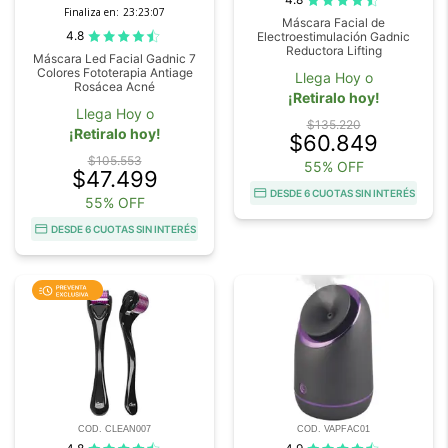
Finaliza en:
23:23:07
Máscara Facial de
4.8
Electroestimulación Gadnic
Reductora Lifting
Máscara Led Facial Gadnic 7
Colores Fototerapia Antiage
Llega Hoy o
Rosácea Acné
¡Retiralo hoy!
Llega Hoy o
$135.220
¡Retiralo hoy!
$60.849
$105.553
55% OFF
$47.499
DESDE 6 CUOTAS SIN INTERÉS
55% OFF
DESDE 6 CUOTAS SIN INTERÉS
COD. CLEAN007
COD. VAPFAC01