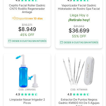
4.8
4.9
Cepillo Facial Roller Gadnic
Vaporizador Facial Gadnic
CN70 Rodillo Regenerador
Hidratador de Rostro Spa Facial
Antiage
Llega Hoy o
acute
Disponible
en 10 días
¡Retiralo hoy!
$16.271
$81.553
$8.949
$36.699
45% OFF
55% OFF
DESDE 6 CUOTAS SIN INTERÉS
DESDE 6 CUOTAS SIN INTERÉS
COD. LIMNAS01
COD. KITMANI6
4.9
4.8
Limpiador Nasar Irrigador 2
Extractor De Puntos Negros
Picos
Gadnic KM600 Kit De 5 Agujas