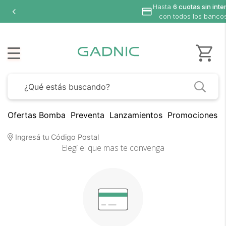
Hasta
6 cuotas sin inte
con todos los banco
Ofertas Bomba
Preventa
Lanzamientos
Promociones B
Todas las facilidades de pago
Ingresá tu Código Postal
Elegí el que mas te convenga