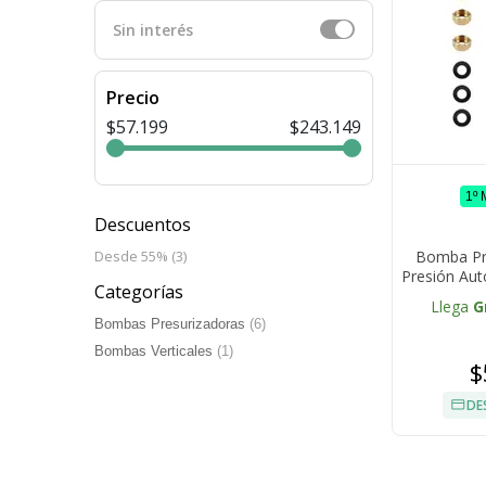
Sin interés
Precio
$57.199
$243.149
1º
Descuentos
Bomba Pre
Desde 55% (3)
Presión Aut
Categorías
Llega
G
Bombas Presurizadoras
(6)
Bombas Verticales
(1)
$
DE