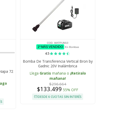
COD. WATPUM10
1º MÁS VENDIDO
En Bombas
4.5
Bomba De Transferencia Vertical Bron by
Gadnic 20V Inalámbrica
Napa 72
Llega
Gratis
mañana o
¡Retiralo
mañana!
/ago
$296.664
$133.499
55% OFF
DESDE 6 CUOTAS SIN INTERÉS
ÉS