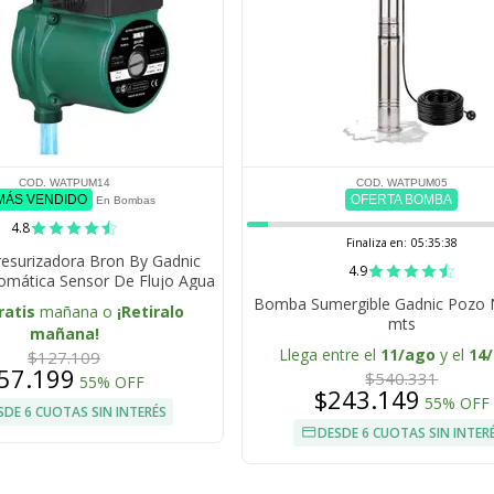
COD. WATPUM14
COD. WATPUM05
 MÁS VENDIDO
OFERTA BOMBA
En Bombas
4.8
Finaliza en:
05:35:37
surizadora Bron By Gadnic
4.9
omática Sensor De Flujo Agua
Fría Y Caliente
Bomba Sumergible Gadnic Pozo 
ratis
mañana o
¡Retiralo
mts
mañana!
Llega entre el
11/ago
y el
14
$127.109
57.199
$540.331
55% OFF
$243.149
55% OFF
SDE 6 CUOTAS SIN INTERÉS
DESDE 6 CUOTAS SIN INTER