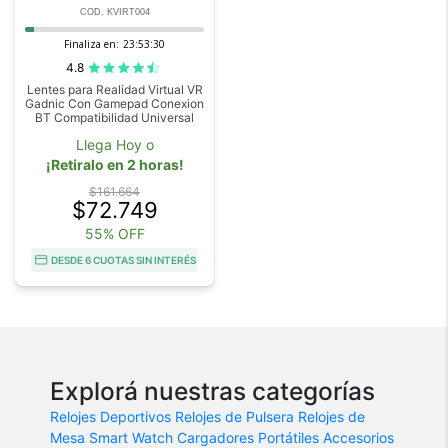
COD. KVIRT004
Finaliza en:
23:53:30
4.8
Lentes para Realidad Virtual VR
Gadnic Con Gamepad Conexion
BT Compatibilidad Universal
Llega Hoy o
¡Retiralo en 2 horas!
$161.664
$72.749
55% OFF
DESDE 6 CUOTAS SIN INTERÉS
Explorá nuestras categorías
Relojes Deportivos
Relojes de Pulsera
Relojes de
Mesa
Smart Watch
Cargadores Portátiles
Accesorios