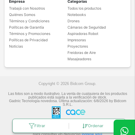
Empresa
Categorías
Trabajá con Nosotros
Todos los productos
Quiénes Somos
Notebooks
Términos y Condiciones
Drones
Políticas de Garantía
Cámaras de Seguridad
Términos y Promociones
Aspiradoras Robot
Políticas de Privacidad
Impresoras
Noticias
Proyectores
Freidoras de Aire
Masajeadores
Copyright © 2026 Bidcom Group.
Las fotos son a modo ilustrativo. La venta de cualquiera de los productos
publicados está sujeta a la verificación de stock.
Gadnic Tecnología novedosa.
Última actualización:
6/8/2026
by
Bidcom
S.R.L.
Filtrar
Ordenar
Botón de arrepentimiento
Defensa de las y los Consumidores
para consultas y/o denuncias
ingrese aquí