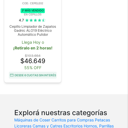
COD. CEPELE02
1º MÁS VENDIDO
EN CEPILLOS
4.7
Cepillo Limpiador de Zapatos
Gadnic ALO19 Eléctrico
Automático Pulidor
Llega Hoy o
¡Retiralo en 2 horas!
$103.664
$46.649
55% OFF
DESDE 6 CUOTAS SIN INTERÉS
Explorá nuestras categorías
Máquinas de Coser
Carritos para Compras
Petacas
Licoreras
Camas y Catres
Escritorios
Hornos, Parrillas