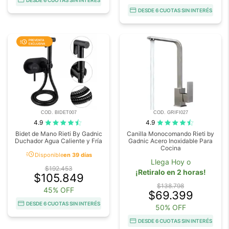
DESDE 6 CUOTAS SIN INTERÉS
COD. BIDET007
COD. GRIFI027
4.9
4.9
Bidet de Mano Rieti By Gadnic
Canilla Monocomando Rieti by
Duchador Agua Caliente y Fría
Gadnic Acero Inoxidable Para
Cocina
acute
Disponible
en 39 días
Llega Hoy o
$192.453
¡Retiralo en 2 horas!
$105.849
$138.798
45% OFF
$69.399
DESDE 6 CUOTAS SIN INTERÉS
50% OFF
DESDE 6 CUOTAS SIN INTERÉS