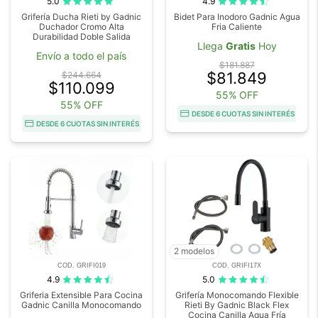
5.0
4.9
Grifería Ducha Rieti by Gadnic
Bidet Para Inodoro Gadnic Agua
Duchador Cromo Alta
Fria Caliente
Durabilidad Doble Salida
Llega
Gratis
Hoy
Envío a todo el país
$181.887
$81.849
$244.664
$110.099
55% OFF
55% OFF
DESDE 6 CUOTAS SIN INTERÉS
DESDE 6 CUOTAS SIN INTERÉS
2 modelos
COD. GRIFI019
COD. GRIFI17X
4.9
5.0
Griferia Extensible Para Cocina
Grifería Monocomando Flexible
Gadnic Canilla Monocomando
Rieti By Gadnic Black Flex
Cocina Canilla Agua Fría