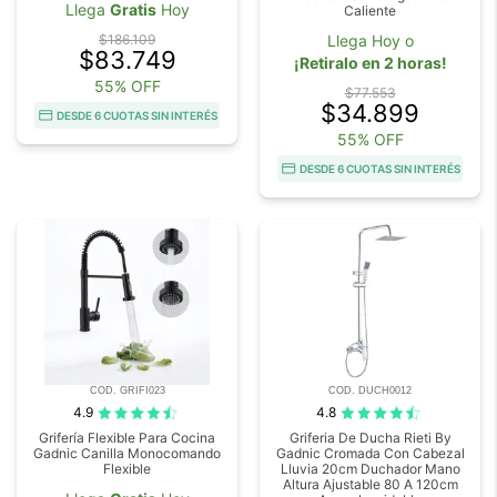
Llega
Gratis
Hoy
Caliente
$186.109
Llega Hoy o
$83.749
¡Retiralo en 2 horas!
55% OFF
$77.553
$34.899
DESDE 6 CUOTAS SIN INTERÉS
55% OFF
DESDE 6 CUOTAS SIN INTERÉS
COD. GRIFI023
COD. DUCH0012
4.9
4.8
Grifería Flexible Para Cocina
Griferia De Ducha Rieti By
Gadnic Canilla Monocomando
Gadnic Cromada Con Cabezal
Flexible
Lluvia 20cm Duchador Mano
Altura Ajustable 80 A 120cm