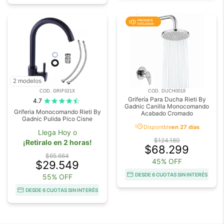
2 modelos
COD. GRIF021X
COD. DUCH0018
Grifería Para Ducha Rieti By
4.7
Gadnic Canilla Monocomando
Griferia Monocomando Rieti By
Acabado Cromado
Gadnic Pulida Pico Cisne
acute
Disponible
en 27 días
Llega Hoy o
$124.180
¡Retiralo en 2 horas!
$68.299
$65.664
45% OFF
$29.549
DESDE 6 CUOTAS SIN INTERÉS
55% OFF
DESDE 6 CUOTAS SIN INTERÉS