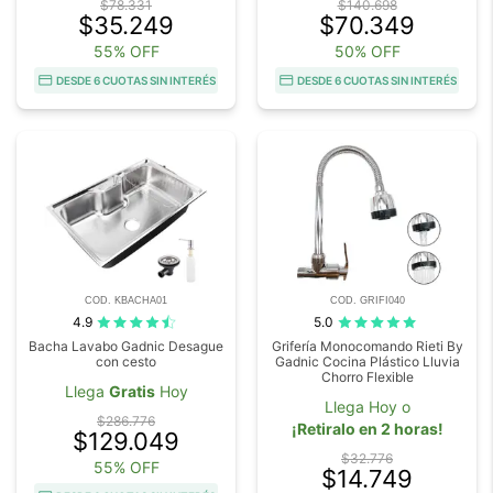
$78.331
$140.698
$35.249
$70.349
55% OFF
50% OFF
DESDE 6 CUOTAS SIN INTERÉS
DESDE 6 CUOTAS SIN INTERÉS
COD. KBACHA01
COD. GRIFI040
4.9
5.0
Bacha Lavabo Gadnic Desague
Grifería Monocomando Rieti By
con cesto
Gadnic Cocina Plástico Lluvia
Chorro Flexible
Llega
Gratis
Hoy
Llega Hoy o
$286.776
¡Retiralo en 2 horas!
$129.049
$32.776
55% OFF
$14.749