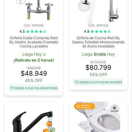
COD. GRIFI061
COD. GRIFI029
4.5
4.8
Grifería Doble Comando Rieti
Grifería de Cocina Rieti By
By Gadnic Acabado Cromado
Gadnic Extraíble Monocomando
Cocina Lavadero
de Acero Inoxidable
Llega Hoy o
Llega
Gratis
Hoy
¡Retiralo en 2 horas!
$179.553
$80.799
$88.998
$48.949
55% OFF
45% OFF
DESDE 6 CUOTAS SIN INTERÉS
DESDE 6 CUOTAS SIN INTERÉS