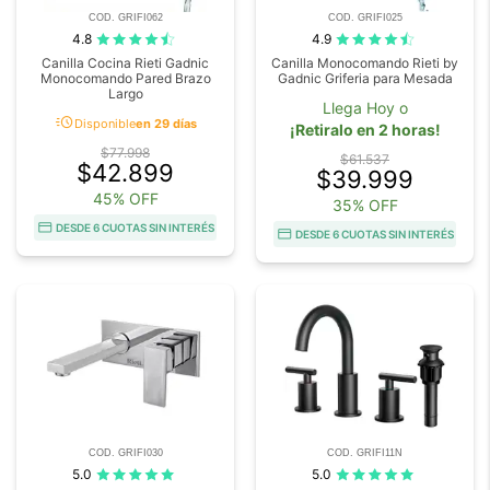
COD. GRIFI062
COD. GRIFI025
4.8
4.9
Canilla Cocina Rieti Gadnic
Canilla Monocomando Rieti by
Monocomando Pared Brazo
Gadnic Griferia para Mesada
Largo
Llega Hoy o
acute
Disponible
en 29 días
¡Retiralo en 2 horas!
$77.998
$61.537
$42.899
$39.999
45% OFF
35% OFF
DESDE 6 CUOTAS SIN INTERÉS
DESDE 6 CUOTAS SIN INTERÉS
COD. GRIFI030
COD. GRIFI11N
5.0
5.0