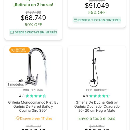
$202.331
$91.049
¡Retiralo en 2 horas!
55% OFF
$137.498
$68.749
DESDE 6 CUOTAS SIN INTERÉS
50% OFF
DESDE 6 CUOTAS SIN INTERÉS
1 modelos
COD. GRIF020X
COD. DUCH0011
4.8
4.9
Grifería Monocomando Rieti By
Grifería De Ducha Rieti by
Gadnic De Pared Baño y
Gadnic Duchador Cuadrado
Cocina Giro 360°
20x20 cm Negro Mate
acute
Envío a todo el país
Disponible
en 17 días
$135.180
$214.109