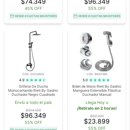
$74.349
$96.349
45% OFF
55% OFF
DESDE 6 CUOTAS SIN INTERÉS
DESDE 6 CUOTAS SIN INTERÉS
COD. DUCH0011
COD. BIDET008
4.9
5.0
Grifería De Ducha
Bidet de Mano Rieti By Gadnic
Monocomando Rieti By Gadnic
Manguera Extensible Plástica
Duchador Negro Cuadrado
Duchador Manual
Envío a todo el país
Llega Hoy o
¡Retiralo en 2 horas!
$214.109
$96.349
$53.109
$23.899
55% OFF
55% OFF
DESDE 6 CUOTAS SIN INTERÉS