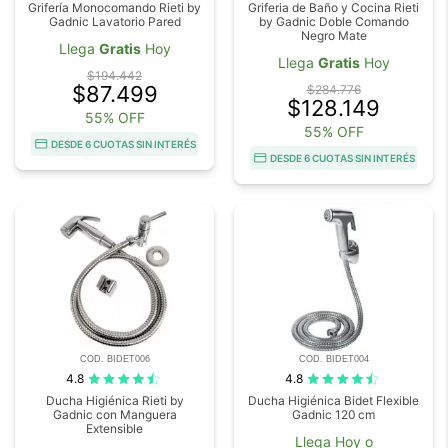
Grifería Monocomando Rieti by
Griferia de Baño y Cocina Rieti
Gadnic Lavatorio Pared
by Gadnic Doble Comando
Negro Mate
Llega
Gratis
Hoy
Llega
Gratis
Hoy
$194.442
$87.499
$284.776
$128.149
55% OFF
55% OFF
DESDE 6 CUOTAS SIN INTERÉS
DESDE 6 CUOTAS SIN INTERÉS
COD. BIDET006
COD. BIDET004
4.8
4.8
Ducha Higiénica Rieti by
Ducha Higiénica Bidet Flexible
Gadnic con Manguera
Gadnic 120 cm
Extensible
Llega Hoy o