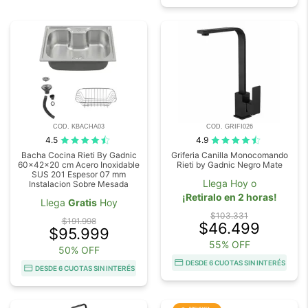
COD. KBACHA03
COD. GRIFI026
4.5
4.9
Bacha Cocina Rieti By Gadnic
Griferia Canilla Monocomando
60x42x20 cm Acero Inoxidable
Rieti by Gadnic Negro Mate
SUS 201 Espesor 07 mm
Llega Hoy o
Instalacion Sobre Mesada
¡Retiralo en 2 horas!
Llega
Gratis
Hoy
$103.331
$191.998
$46.499
$95.999
55% OFF
50% OFF
DESDE 6 CUOTAS SIN INTERÉS
DESDE 6 CUOTAS SIN INTERÉS