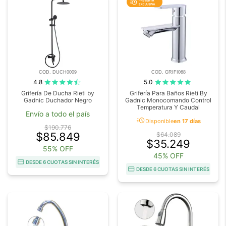
COD. DUCH0009
COD. GRIFI068
4.8
5.0
Grifería De Ducha Rieti by
Grifería Para Baños Rieti By
Gadnic Duchador Negro
Gadnic Monocomando Control
Temperatura Y Caudal
Envío a todo el país
acute
Disponible
en 17 días
$190.776
$85.849
$64.089
$35.249
55% OFF
45% OFF
DESDE 6 CUOTAS SIN INTERÉS
DESDE 6 CUOTAS SIN INTERÉS