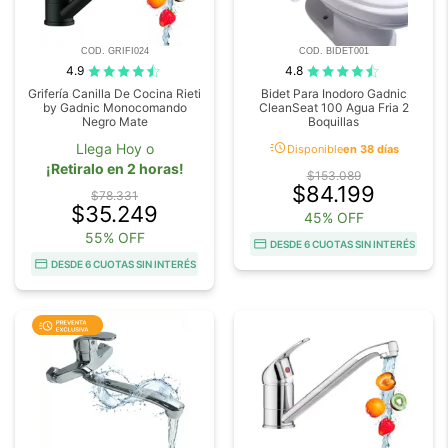
COD. GRIFI024
COD. BIDET001
4.9
4.8
Grifería Canilla De Cocina Rieti
Bidet Para Inodoro Gadnic
by Gadnic Monocomando
CleanSeat 100 Agua Fria 2
Negro Mate
Boquillas
acute
Llega Hoy o
Disponible
en 38 días
¡Retiralo en 2 horas!
$153.089
$84.199
$78.331
$35.249
45% OFF
55% OFF
DESDE 6 CUOTAS SIN INTERÉS
DESDE 6 CUOTAS SIN INTERÉS