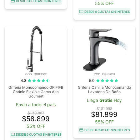
DESDE 6 CUOTAS SIN INTERÉS
55% OFF
DESDE 6 CUOTAS SIN INTERÉS
COD. GRIFI002
COD. GRIFI009
4.8
5.0
Griferia Monocomando GRIFIFB
Griferia Canilla Monocomando
Gadnic Flexible Gama Alta
Lavatorio De Baño
Goumert
Llega
Gratis
Hoy
Envío a todo el país
$181.998
$81.899
$130.887
$58.899
55% OFF
55% OFF
DESDE 6 CUOTAS SIN INTERÉS
DESDE 6 CUOTAS SIN INTERÉS