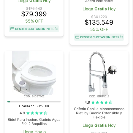
Llega
Gratis
Hoy
Acero Inoxidable
$176.442
Llega
Gratis
Hoy
$79.399
$301.220
55% OFF
$135.549
55% OFF
DESDE 6 CUOTAS SIN INTERÉS
DESDE 6 CUOTAS SIN INTERÉS
COD. BIDET002
COD. GRIFI018
4.9
Finaliza en:
23:55:07
Griferia Canilla Monocomando
4.9
Rieti by Gadnic Extensible y
Flexible
Bidet Para Inodoro Gadnic Agua
Fría 2 Boquillas
Llega
Gratis
Hoy
Llega Hoy o