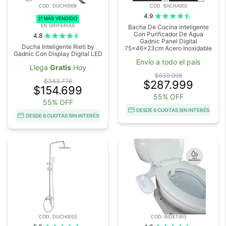
COD. DUCH0008
COD. BACHA002
4.9
1º MÁS VENDIDO
EN GRIFERIAS
Bacha De Cocina Inteligente
Con Purificador De Agua
4.8
Gadnic Panel Digital
Ducha Inteligente Rieti by
75x46x23cm Acero Inoxidable
Gadnic Con Display Digital LED
Envío a todo el país
Llega
Gratis
Hoy
$639.998
$343.776
$287.999
$154.699
55% OFF
55% OFF
DESDE 6 CUOTAS SIN INTERÉS
DESDE 6 CUOTAS SIN INTERÉS
COD. DUCH0010
COD. BIDET003