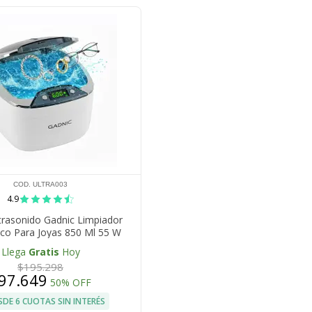
COD. ULTRA003
4.9
trasonido Gadnic Limpiador
ico Para Joyas 850 Ml 55 W
emporizador Digital
Llega
Gratis
Hoy
$195.298
97.649
50% OFF
SDE 6 CUOTAS SIN INTERÉS