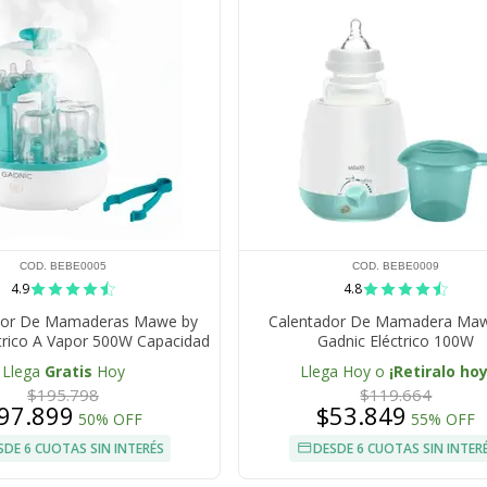
COD. BEBE0005
COD. BEBE0009
4.9
4.8
ador De Mamaderas Mawe by
Calentador De Mamadera Ma
trico A Vapor 500W Capacidad
Gadnic Eléctrico 100W
6 Botellas
Llega
Gratis
Hoy
Llega Hoy o
¡Retiralo hoy
$195.798
$119.664
97.899
$53.849
50% OFF
55% OFF
SDE 6 CUOTAS SIN INTERÉS
DESDE 6 CUOTAS SIN INTER