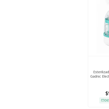
Esteriliz
Gadnic Elec
$
DE