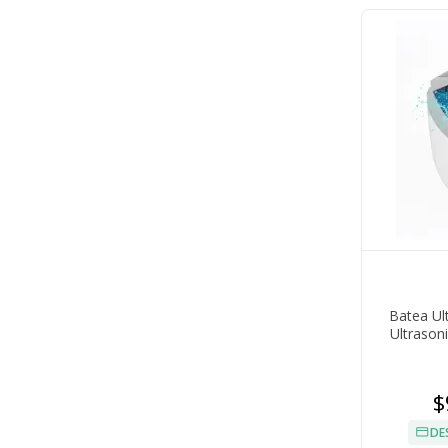
Batea Ul
Ultrason
T
$
DE