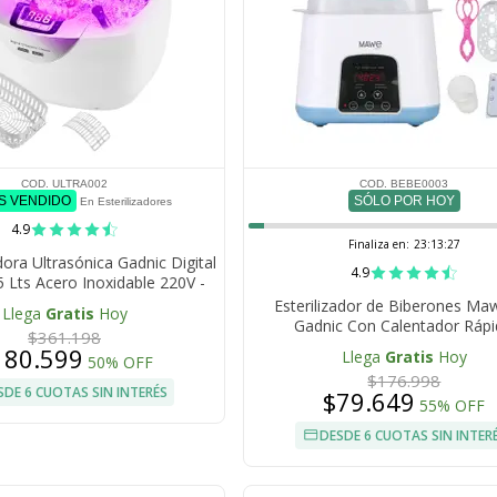
COD. ULTRA002
COD. BEBE0003
ÁS VENDIDO
SÓLO POR HOY
En Esterilizadores
4.9
Finaliza en:
23:13:26
ora Ultrasónica Gadnic Digital
4.9
 Lts Acero Inoxidable 220V -
50Hz 170W
Esterilizador de Biberones Ma
Llega
Gratis
Hoy
Gadnic Con Calentador Ráp
$361.198
180.599
Llega
Gratis
Hoy
50% OFF
$176.998
SDE 6 CUOTAS SIN INTERÉS
$79.649
55% OFF
DESDE 6 CUOTAS SIN INTER