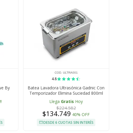
COD. ULTRA001
4.8
we By
Batea Lavadora Ultrasónica Gadnic Con
Temporizador Elimina Suciedad 800ml
!
Llega
Gratis
Hoy
$224.582
$134.749
40% OFF
ÉS
DESDE 6 CUOTAS SIN INTERÉS