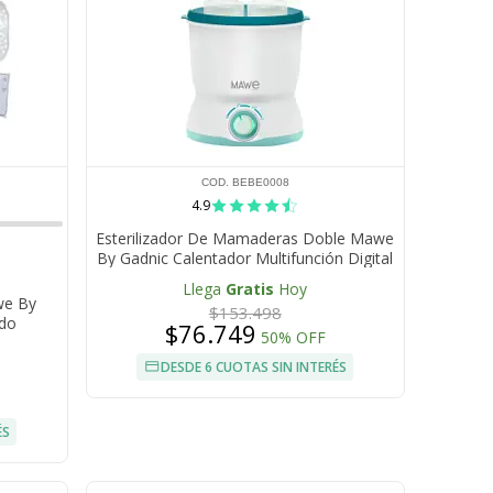
COD. BEBE0008
4.9
Esterilizador De Mamaderas Doble Mawe
By Gadnic Calentador Multifunción Digital
Llega
Gratis
Hoy
we By
$153.498
ido
$76.749
50% OFF
DESDE 6 CUOTAS SIN INTERÉS
ÉS