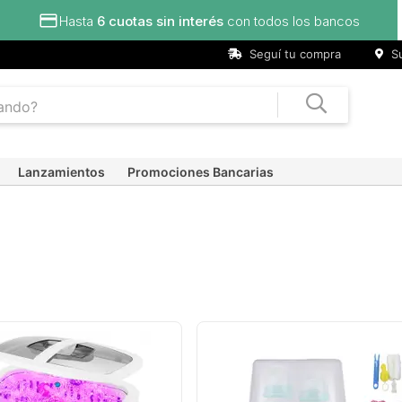
Hasta
6 cuotas sin interés
con todos los bancos
Seguí tu compra
Su
Lanzamientos
Promociones Bancarias