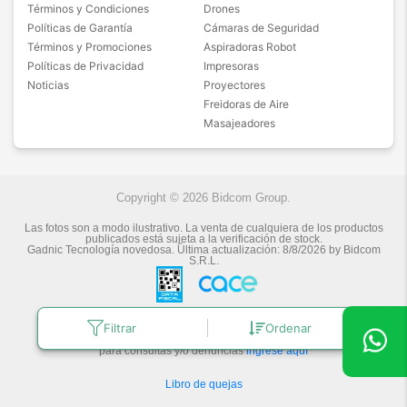
Términos y Condiciones
Drones
Políticas de Garantía
Cámaras de Seguridad
Términos y Promociones
Aspiradoras Robot
Políticas de Privacidad
Impresoras
Noticias
Proyectores
Freidoras de Aire
Masajeadores
Copyright © 2026 Bidcom Group.
Las fotos son a modo ilustrativo. La venta de cualquiera de los productos
publicados está sujeta a la verificación de stock.
Gadnic Tecnología novedosa.
Última actualización:
8/8/2026
by
Bidcom
S.R.L.
Botón de arrepentimiento
Filtrar
Ordenar
Defensa de las y los Consumidores
para consultas y/o denuncias
ingrese aquí
Libro de quejas