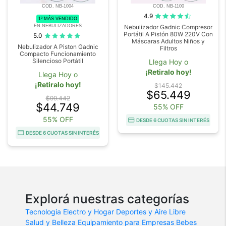
COD. NB-1004
COD. NB-1100
4.9
1º MÁS VENDIDO
EN NEBULIZADORES
Nebulizador Gadnic Compresor
Portátil A Pistón 80W 220V Con
5.0
Máscaras Adultos Niños y
Nebulizador A Piston Gadnic
Filtros
Compacto Funcionamiento
Silencioso Portátil
Llega Hoy o
¡Retiralo hoy!
Llega Hoy o
¡Retiralo hoy!
$145.442
$65.449
$99.442
$44.749
55% OFF
55% OFF
DESDE 6 CUOTAS SIN INTERÉS
DESDE 6 CUOTAS SIN INTERÉS
Explorá nuestras categorías
Tecnologia
Electro y Hogar
Deportes y Aire Libre
Salud y Belleza
Equipamiento para Empresas
Bebes