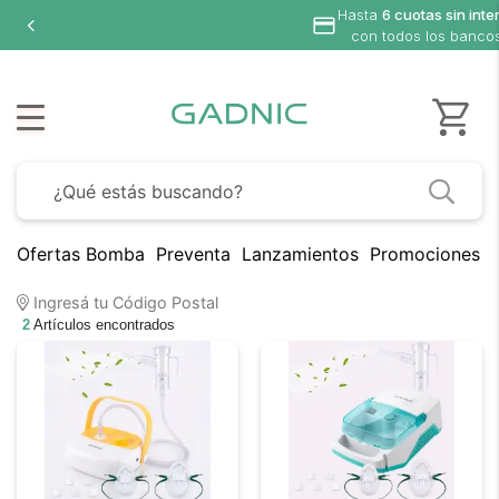
Hasta
6 cuotas sin inte
con todos los banco
Ofertas Bomba
Preventa
Lanzamientos
Promociones B
Ingresá tu Código Postal
2
Artículos encontrados