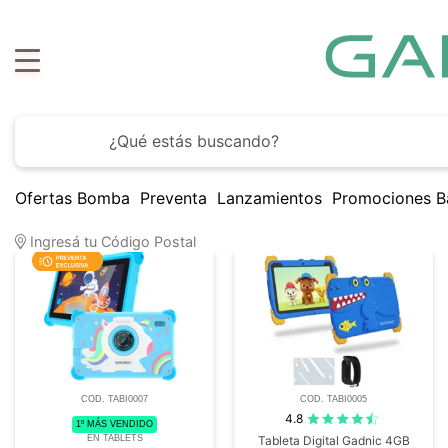
H
Ofertas Bomba
Preventa
Lanzamientos
Promociones B
4
Artículos encontrados
Ingresá tu Código Postal
COD. TABI0007
COD. TABI0005
4.8
1º MÁS VENDIDO
EN TABLETS
Tableta Digital Gadnic 4GB