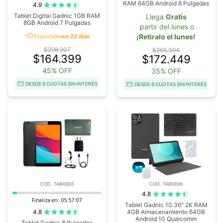
RAM 64GB Android 8 Pulgadas
4.9
Tablet Digital Gadnic 1GB RAM
Llega
Gratis
8GB Android 7 Pulgadas
partir del lunes o
acute
¡Retiralo el lunes!
Disponible
en 22 días
$298.907
$265.306
$164.399
$172.449
45% OFF
35% OFF
DESDE 6 CUOTAS SIN INTERÉS
DESDE 6 CUOTAS SIN INTERÉS
COD. TABI0003
COD. TABI0006
4.8
Finaliza en:
05:57:06
Tablet Gadnic 10.36" 2K RAM
4.8
4GB Almacenamiento 64GB
Android 10 Qualcomm
Tablet Gadnic 8 Pulgadas