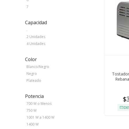
7
Capacidad
.
2 Unidades
4 Unidades
Color
Blanco/Negro
Tostador
Negro
Rebana
Plateado
Potencia
$
700 W o Menos
DE
750 W
1001 W a 1400 W
1400 W