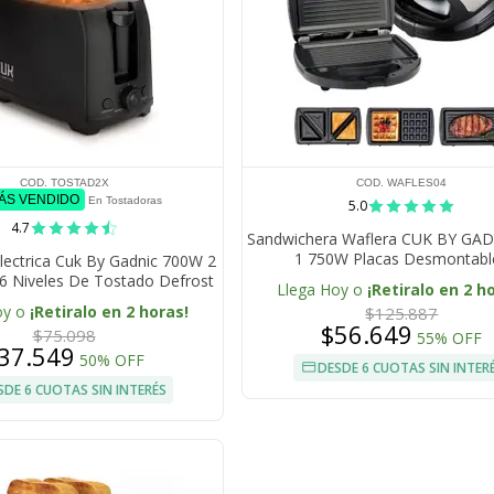
COD. TOSTAD2X
COD. WAFLES04
MÁS VENDIDO
En Tostadoras
5.0
4.7
Sandwichera Waflera CUK BY GAD
1 750W Placas Desmontabl
lectrica Cuk By Gadnic 700W 2
6 Niveles De Tostado Defrost
Llega Hoy o
¡Retiralo en 2 h
entar Bandeja Extraible
oy o
¡Retiralo en 2 horas!
$125.887
$56.649
$75.098
55% OFF
37.549
50% OFF
DESDE 6 CUOTAS SIN INTER
SDE 6 CUOTAS SIN INTERÉS