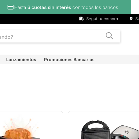
Hasta
6 cuotas sin interés
con todos los bancos
Seguí tu compra
Su
Lanzamientos
Promociones Bancarias