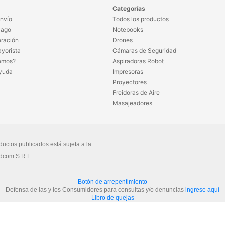
Categorías
nvío
Todos los productos
Pago
Notebooks
ración
Drones
yorista
Cámaras de Seguridad
amos?
Aspiradoras Robot
yuda
Impresoras
Proyectores
Freidoras de Aire
Masajeadores
ductos publicados está sujeta a la
dcom S.R.L.
Botón de arrepentimiento
Defensa de las y los Consumidores para consultas y/o denuncias
ingrese aquí
Libro de quejas
Ver más