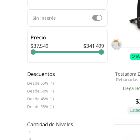
Sin interés
Precio
$37.549
$341.499
1º 
Descuentos
Tostadora E
Rebanadas 
Desde 55% (1)
Recal
Llega H
Desde 50% (1)
Desde 45% (1)
$
Desde 35% (1)
DE
Cantidad de Niveles
1
6