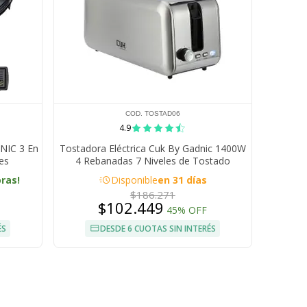
COD. TOSTAD06
4.9
NIC 3 En
Tostadora Eléctrica Cuk By Gadnic 1400W
es
4 Rebanadas 7 Niveles de Tostado
acute
oras!
Disponible
en 31 días
$186.271
$102.449
45% OFF
ÉS
DESDE 6 CUOTAS SIN INTERÉS