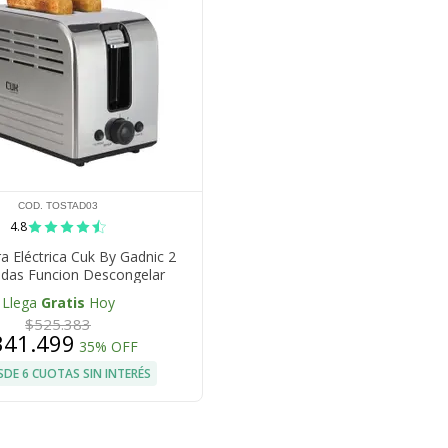
COD. TOSTAD03
4.8
a Eléctrica Cuk By Gadnic 2
das Funcion Descongelar
Llega
Gratis
Hoy
$525.383
341.499
35% OFF
SDE 6 CUOTAS SIN INTERÉS