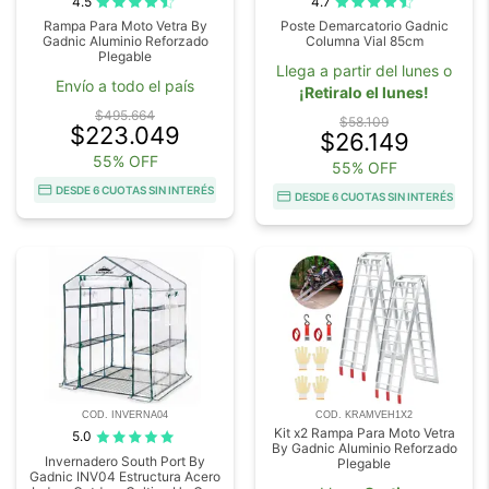
4.5
4.7
Rampa Para Moto Vetra By
Poste Demarcatorio Gadnic
Gadnic Aluminio Reforzado
Columna Vial 85cm
Plegable
Llega a partir del lunes o
Envío a todo el país
¡Retiralo el lunes!
$495.664
$58.109
$223.049
$26.149
55% OFF
55% OFF
DESDE 6 CUOTAS SIN INTERÉS
DESDE 6 CUOTAS SIN INTERÉS
COD. INVERNA04
COD. KRAMVEH1X2
Kit x2 Rampa Para Moto Vetra
5.0
By Gadnic Aluminio Reforzado
Invernadero South Port By
Plegable
Gadnic INV04 Estructura Acero