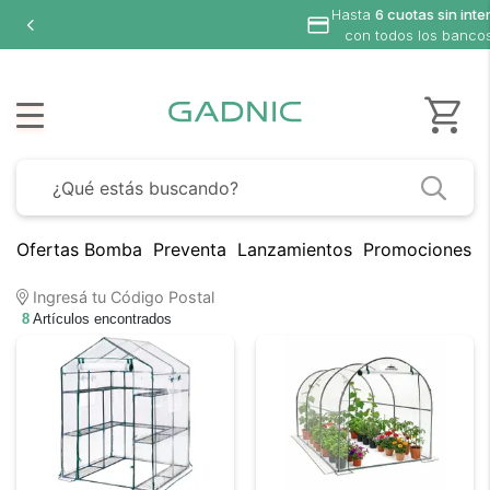
Hasta
6 cuotas sin inte
con todos los banco
Ofertas Bomba
Preventa
Lanzamientos
Promociones B
Ingresá tu Código Postal
8
Artículos encontrados