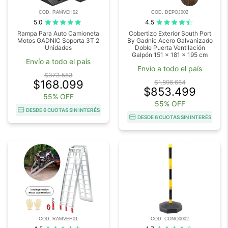
COD. RAMVEH02
COD. DEPOJ002
5.0
4.5
Rampa Para Auto Camioneta
Cobertizo Exterior South Port
Motos GADNIC Soporta 3T 2
By Gadnic Acero Galvanizado
Unidades
Doble Puerta Ventilación
Galpón 151 x 181 x 195 cm
Envío a todo el país
Envío a todo el país
$373.553
$168.099
$1.896.664
$853.499
55% OFF
55% OFF
DESDE 6 CUOTAS SIN INTERÉS
DESDE 6 CUOTAS SIN INTERÉS
COD. RAMVEH01
COD. CONO0002