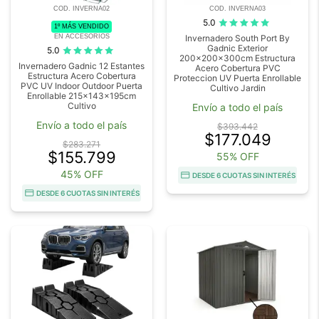
COD. INVERNA02
COD. INVERNA03
5.0
1º MÁS VENDIDO
EN ACCESORIOS
Invernadero South Port By
Gadnic Exterior
5.0
200x200x300cm Estructura
Invernadero Gadnic 12 Estantes
Acero Cobertura PVC
Estructura Acero Cobertura
Proteccion UV Puerta Enrollable
PVC UV Indoor Outdoor Puerta
Cultivo Jardin
Enrollable 215x143x195cm
Cultivo
Envío a todo el país
Envío a todo el país
$393.442
$177.049
$283.271
$155.799
55% OFF
45% OFF
DESDE 6 CUOTAS SIN INTERÉS
DESDE 6 CUOTAS SIN INTERÉS