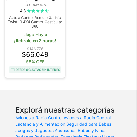
COD. RCWL037X
4.8
Auto a Control Remoto Gadnic
Twist 19 4X4 Control Gesticular
360
Llega Hoy o
¡Retiralo en 2 horas!
$146.776
$66.049
55% OFF
DESDE 6 CUOTAS SIN INTERÉS
Explorá nuestras categorías
Aviones a Radio Control
Aviones a Radio Control
Lactancia y Alimentacion
Seguridad para Bebes
Juegos y Juguetes
Accesorios Bebes y Niños
Rodados
Radiocontrol
Tecnologia
Electro y Hogar