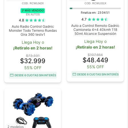
COD. RCWL042X
COD. RCWL031X
1º MÁS VENDIDO
Finaliza en:
23:04:51
EN AUTOS
4.7
4.8
Auto a Control Remoto Gadnic
Auto Radio Control Gadnic
Camioneta 4x4 40kmh 118
Monster Todo Terreno Ruedas
50mt Alcance Suspensión
Gira 360 testv1
Llega Hoy o
Llega Hoy o
¡Retiralo en 2 horas!
¡Retiralo en 2 horas!
$107.664
$73.331
$48.449
$32.999
55% OFF
55% OFF
DESDE 6 CUOTAS SIN INTERÉS
DESDE 6 CUOTAS SIN INTERÉS
2 modelos