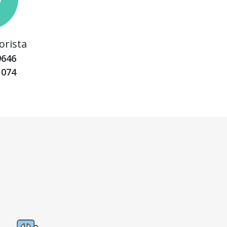
orista
9646
1074