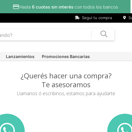
dos los bancos
Seguí tu compra
Su
Lanzamientos
Promociones Bancarias
¿Querés hacer una compra?
Te asesoramos
Llamanos ó escribinos, estamos para ayudarte