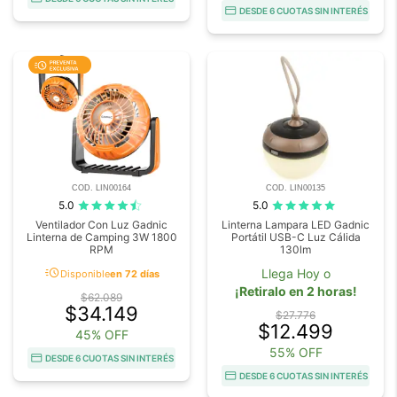
DESDE 6 CUOTAS SIN INTERÉS
COD. LIN00164
COD. LIN00135
5.0
5.0
Ventilador Con Luz Gadnic
Linterna Lampara LED Gadnic
Linterna de Camping 3W 1800
Portátil USB-C Luz Cálida
RPM
130lm
acute
Llega Hoy o
Disponible
en 72 días
¡Retiralo en 2 horas!
$62.089
$34.149
$27.776
$12.499
45% OFF
55% OFF
DESDE 6 CUOTAS SIN INTERÉS
DESDE 6 CUOTAS SIN INTERÉS