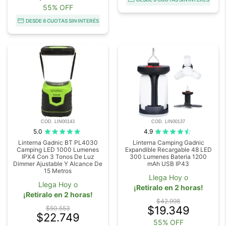
55% OFF
DESDE 6 CUOTAS SIN INTERÉS
COD. LIN00143
COD. LIN00137
5.0
4.9
Linterna Gadnic BT PL4030
Linterna Camping Gadnic
Camping LED 1000 Lumenes
Expandible Recargable 48 LED
IPX4 Con 3 Tonos De Luz
300 Lumenes Bateria 1200
Dimmer Ajustable Y Alcance De
mAh USB IP43
15 Metros
Llega Hoy o
Llega Hoy o
¡Retiralo en 2 horas!
¡Retiralo en 2 horas!
$42.998
$19.349
$50.553
$22.749
55% OFF