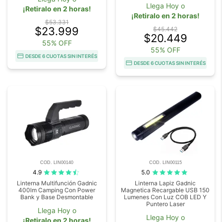
Llega Hoy o
¡Retiralo en 2 horas!
¡Retiralo en 2 horas!
$53.331
$23.999
$45.442
$20.449
55% OFF
55% OFF
DESDE 6 CUOTAS SIN INTERÉS
DESDE 6 CUOTAS SIN INTERÉS
COD. LIN00140
COD. LIN00115
4.9
5.0
Linterna Multifunción Gadnic
Linterna Lapiz Gadnic
400lm Camping Con Power
Magnetica Recargable USB 150
Bank y Base Desmontable
Lumenes Con Luz COB LED Y
Puntero Laser
Llega Hoy o
Llega Hoy o
¡Retiralo en 2 horas!