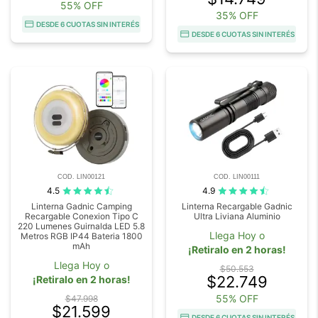
55% OFF
35% OFF
DESDE 6 CUOTAS SIN INTERÉS
DESDE 6 CUOTAS SIN INTERÉS
COD. LIN00121
COD. LIN00111
4.5
4.9
Linterna Gadnic Camping
Linterna Recargable Gadnic
Recargable Conexion Tipo C
Ultra Liviana Aluminio
220 Lumenes Guirnalda LED 5.8
Llega Hoy o
Metros RGB IP44 Bateria 1800
mAh
¡Retiralo en 2 horas!
Llega Hoy o
$50.553
$22.749
¡Retiralo en 2 horas!
55% OFF
$47.998
$21.599
DESDE 6 CUOTAS SIN INTERÉS