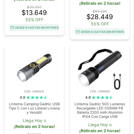
¡Retiralo en 2 horas!
$30.331
$13.649
$63.220
$28.449
55% OFF
55% OFF
DESDE 6 CUOTAS SIN INTERÉS
DESDE 6 CUOTAS SIN INTERÉS
COD. LIN00141
COD. LIN00110
4.9
4.6
Linterna Camping Gadnic USB
Linterna Gadnic 500 Lumenes
Tipo C con Luz Lateral Liviana
Recargable LED OSRAM P8
y Versátil
Bateria 2200 mAh Aluminio
IPX4 Con Carga USB
Llega Hoy o
Llega Hoy o
¡Retiralo en 2 horas!
¡Retiralo en 2 horas!