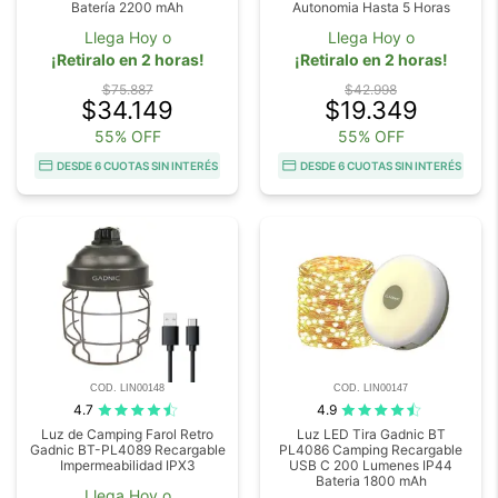
Batería 2200 mAh
Autonomia Hasta 5 Horas
Llega Hoy o
Llega Hoy o
¡Retiralo en 2 horas!
¡Retiralo en 2 horas!
$75.887
$42.998
$34.149
$19.349
55% OFF
55% OFF
DESDE 6 CUOTAS SIN INTERÉS
DESDE 6 CUOTAS SIN INTERÉS
COD. LIN00148
COD. LIN00147
4.7
4.9
Luz de Camping Farol Retro
Luz LED Tira Gadnic BT
Gadnic BT-PL4089 Recargable
PL4086 Camping Recargable
Impermeabilidad IPX3
USB C 200 Lumenes IP44
Bateria 1800 mAh
Llega Hoy o