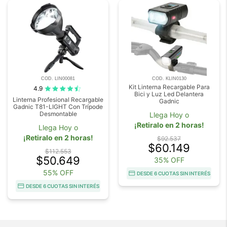
COD. LIN00081
COD. KLIN0130
Kit Linterna Recargable Para
4.9
Bici y Luz Led Delantera
Linterna Profesional Recargable
Gadnic
Gadnic T81-LIGHT Con Trípode
Desmontable
Llega Hoy o
¡Retiralo en 2 horas!
Llega Hoy o
¡Retiralo en 2 horas!
$92.537
$60.149
$112.553
$50.649
35% OFF
55% OFF
DESDE 6 CUOTAS SIN INTERÉS
DESDE 6 CUOTAS SIN INTERÉS