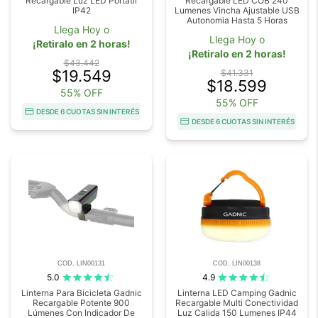
Recargable Luz LED Portátil
Recargable LED COB 240
IP42
Lumenes Vincha Ajustable USB
Autonomia Hasta 5 Horas
Llega Hoy o
Llega Hoy o
¡Retiralo en 2 horas!
¡Retiralo en 2 horas!
$43.442
$19.549
$41.331
$18.599
55% OFF
55% OFF
DESDE 6 CUOTAS SIN INTERÉS
DESDE 6 CUOTAS SIN INTERÉS
COD. LIN00131
COD. LIN00138
5.0
4.9
Linterna Para Bicicleta Gadnic
Linterna LED Camping Gadnic
Recargable Potente 900
Recargable Multi Conectividad
Lúmenes Con Indicador De
Luz Calida 150 Lumenes IP44