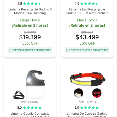
4.5
4.9
Linterna Recargable Gadnic 5
Linterna Led Recargable
Modos IP44 Camping
Gadnic 1600lm Alta Potencia
Llega Hoy o
Llega Hoy o
¡Retiralo en 2 horas!
¡Retiralo en 2 horas!
$43.109
$96.664
$19.399
$43.499
55% OFF
55% OFF
DESDE 6 CUOTAS SIN INTERÉS
DESDE 6 CUOTAS SIN INTERÉS
COD. LIN00124
COD. LIN00119
5.0
5.0
Linterna Gadnic Compacta
Linterna De Cabeza Gadnic