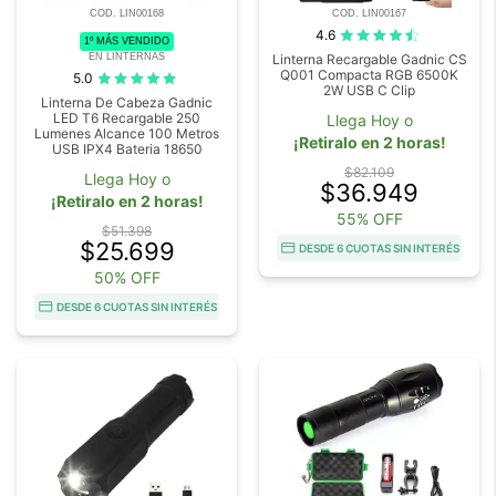
COD. LIN00168
COD. LIN00167
4.6
1º MÁS VENDIDO
EN LINTERNAS
Linterna Recargable Gadnic CS
Q001 Compacta RGB 6500K
5.0
2W USB C Clip
Linterna De Cabeza Gadnic
LED T6 Recargable 250
Llega Hoy o
Lumenes Alcance 100 Metros
¡Retiralo en 2 horas!
USB IPX4 Bateria 18650
$82.109
Llega Hoy o
$36.949
¡Retiralo en 2 horas!
55% OFF
$51.398
$25.699
DESDE 6 CUOTAS SIN INTERÉS
50% OFF
DESDE 6 CUOTAS SIN INTERÉS