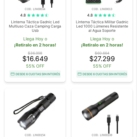
COD. LIN00034
COD. LIN00013
4.8
4.8
Linterna Táctica Gadnic Led
Linterna Táctica Militar Gadnic
Multiuso Caza Camping Carga
Led 1000 Lúmenes Resistente
Usb
al Agua Soporte
Llega Hoy o
Llega Hoy o
¡Retiralo en 2 horas!
¡Retiralo en 2 horas!
$36.998
$60.664
$16.649
$27.299
55% OFF
55% OFF
DESDE 6 CUOTAS SIN INTERÉS
DESDE 6 CUOTAS SIN INTERÉS
COD. LIN00154
COD. LIN00108