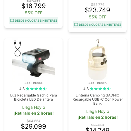
$37.331
$16.799
$52.776
$23.749
55% OFF
55% OFF
DESDE 6 CUOTAS SIN INTERÉS
DESDE 6 CUOTAS SIN INTERÉS
COD. LIN00130
COD. LIN00122
4.8
4.8
Luz Recargable Gadnic Para
Linterna Camping GADNIC
Bicicleta LED Delantera
Recargable USB-C Con Power
Bank
Llega Hoy o
Llega Hoy o
¡Retiralo en 2 horas!
¡Retiralo en 2 horas!
$64.664
$29.099
$22.691
$14.749