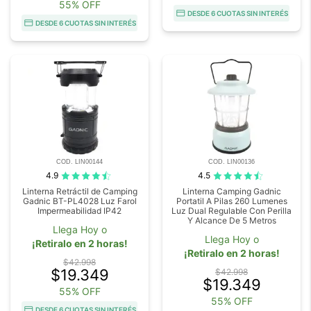
55% OFF
DESDE 6 CUOTAS SIN INTERÉS
DESDE 6 CUOTAS SIN INTERÉS
COD. LIN00144
COD. LIN00136
4.9
4.5
Linterna Retráctil de Camping
Linterna Camping Gadnic
Gadnic BT-PL4028 Luz Farol
Portatil A Pilas 260 Lumenes
Impermeabilidad IP42
Luz Dual Regulable Con Perilla
Y Alcance De 5 Metros
Llega Hoy o
Llega Hoy o
¡Retiralo en 2 horas!
¡Retiralo en 2 horas!
$42.998
$19.349
$42.998
$19.349
55% OFF
55% OFF
DESDE 6 CUOTAS SIN INTERÉS