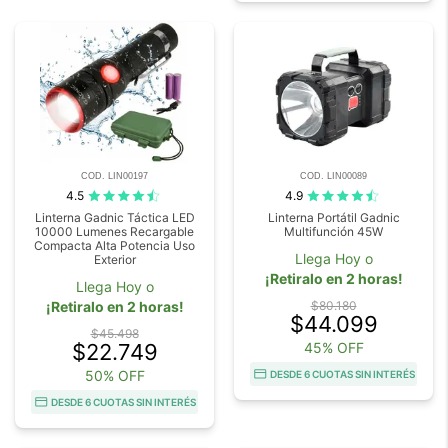
COD. LIN00197
COD. LIN00089
4.5
4.9
Linterna Gadnic Táctica LED
Linterna Portátil Gadnic
10000 Lumenes Recargable
Multifunción 45W
Compacta Alta Potencia Uso
Llega Hoy o
Exterior
¡Retiralo en 2 horas!
Llega Hoy o
¡Retiralo en 2 horas!
$80.180
$44.099
$45.498
$22.749
45% OFF
50% OFF
DESDE 6 CUOTAS SIN INTERÉS
DESDE 6 CUOTAS SIN INTERÉS