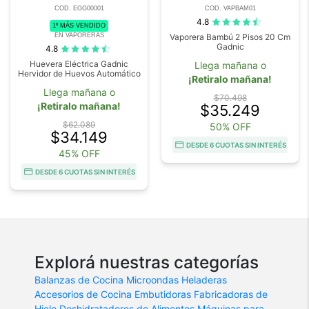
COD. EGG00001
COD. VAPBAM01
4.8
1º MÁS VENDIDO
EN VAPORERAS
Vaporera Bambú 2 Pisos 20 Cm
Gadnic
4.8
Huevera Eléctrica Gadnic
Llega mañana o
Hervidor de Huevos Automático
¡Retiralo mañana!
Llega mañana o
$70.498
¡Retiralo mañana!
$35.249
$62.089
50% OFF
$34.149
DESDE 6 CUOTAS SIN INTERÉS
45% OFF
DESDE 6 CUOTAS SIN INTERÉS
Explorá nuestras categorías
Balanzas de Cocina
Microondas
Heladeras
Accesorios de Cocina
Embutidoras
Fabricadoras de
Hielo
Deshidratadores de Alimentos
Máquinas para