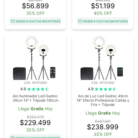
$87.537
$85.332
$56.899
$51.199
35% OFF
40% OFF
DESDE 6 CUOTAS SIN INTERÉS
DESDE 6 CUOTAS SIN INTERÉS
COD. KFOTO003
COD. KFOTO002
4.9
4.9
Aro Iluminador Led Gadnic
Aro de Luz Led Gadnic 46cm
36cm 14"+ Trípode 190cm
18" Efecto Profesional Cálida y
Fría + Trípode
Llega
Gratis
Hoy
Llega
Gratis
Hoy
$353.075
$229.499
$367.691
$238.999
35% OFF
35% OFF
DESDE 6 CUOTAS SIN INTERÉS