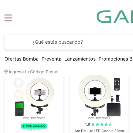
asta
6 cuotas sin interés
con todos los bancos
Ofertas Bomba
Preventa
Lanzamientos
Promociones B
8
Artículos encontrados
Ingresá tu Código Postal
COD. FOTO0002
COD. FOTO0003
4.9
1º MÁS VENDIDO
EN AROS
Aro De Luz LED Gadnic 36cm