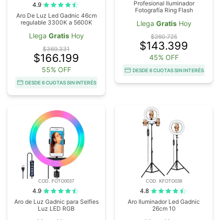
Profesional Iluminador
4.9
Fotografía Ring Flash
Aro De Luz Led Gadnic 46cm
regulable 3300K a 5600K
Llega
Gratis
Hoy
Llega
Gratis
Hoy
$260.725
$143.399
$369.331
$166.199
45% OFF
55% OFF
DESDE 6 CUOTAS SIN INTERÉS
DESDE 6 CUOTAS SIN INTERÉS
COD. FOTO0037
COD. KFOTO038
4.9
4.8
Aro de Luz Gadnic para Selfies
Aro Iluminador Led Gadnic
Luz LED RGB
26cm 10