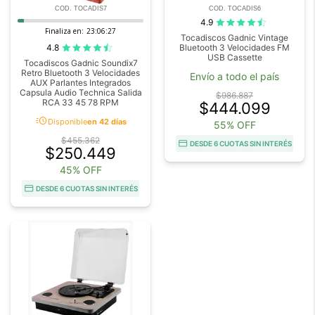
COD. TOCADIS7
COD. TOCADIS6
4.9
Finaliza en:
23:06:27
Tocadiscos Gadnic Vintage
4.8
Bluetooth 3 Velocidades FM
USB Cassette
Tocadiscos Gadnic Soundix7
Retro Bluetooth 3 Velocidades
Envío a todo el país
AUX Parlantes Integrados
Capsula Audio Technica Salida
$986.887
RCA 33 45 78 RPM
$444.099
acute
Disponible
en 42 días
55% OFF
$455.362
DESDE 6 CUOTAS SIN INTERÉS
$250.449
45% OFF
DESDE 6 CUOTAS SIN INTERÉS