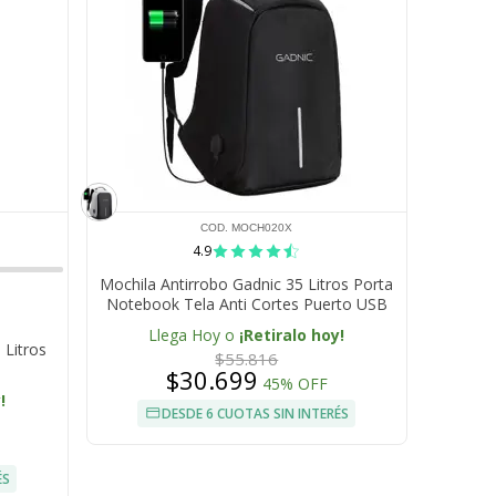
COD. MOCH020X
4.9
Mochila Antirrobo Gadnic 35 Litros Porta
Notebook Tela Anti Cortes Puerto USB
Llega Hoy o
¡Retiralo hoy!
 Litros
$55.816
$30.699
45% OFF
!
DESDE 6 CUOTAS SIN INTERÉS
ÉS