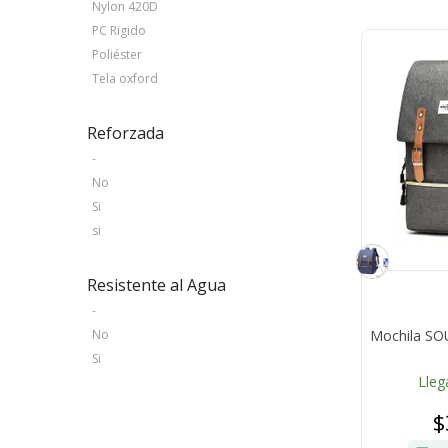
Nylon 420D
PC Rigido
Poliéster
Tela oxford
Reforzada
-
No
Si
si
Resistente al Agua
-
Mochila SO
No
Si
Lleg
$