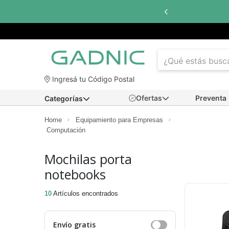
a
6 cuotas sin interés
con todos los bancos
Ingresá tu Código Postal
Ofertas
Preventa
Categorías
Home
Equipamiento para Empresas
Computación
Mochilas porta
notebooks
10
Artículos encontrados
Envío gratis