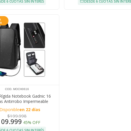
SDE 6 CUOTAS SIN INTERÉS
DESDE 6 CUOTAS SIN INTER
COD. MOCH0616
Rígida Notebook Gadnic 16
as Antirrobo Impermeable
Disponible
en 22 días
$199.998
109.999
45% OFF
SDE 6 CUOTAS SIN INTERÉS