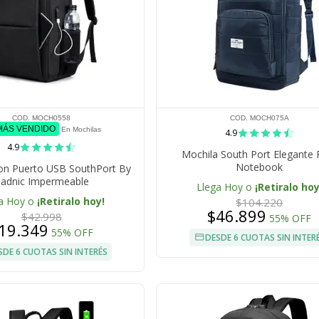
COD. MOCH0558
COD. MOCH075A
 MÁS VENDIDO
En Mochilas
4.9
4.9
Mochila South Port Elegante 
Notebook
on Puerto USB SouthPort By
adnic Impermeable
Llega Hoy o
¡Retiralo hoy
a Hoy o
¡Retiralo hoy!
$104.220
$46.899
$42.998
55% OFF
19.349
55% OFF
DESDE 6 CUOTAS SIN INTER
SDE 6 CUOTAS SIN INTERÉS