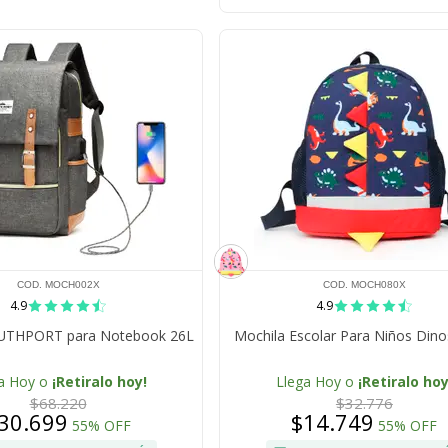
COD. MOCH002X
COD. MOCH080X
4.9
4.9
UTHPORT para Notebook 26L
Mochila Escolar Para Niños Dino
a Hoy o
¡Retiralo hoy!
Llega Hoy o
¡Retiralo hoy
$68.220
$32.776
30.699
$14.749
55% OFF
55% OFF