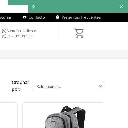
cuotas sin
interés
en
seleccionados
cursal
Contacto
Preguntas frecuentes
Atención al cliente
Servicio Técnico
Ordenar
por: