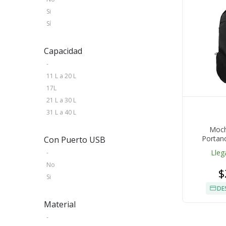
Si
Sí
Capacidad
-
11 L a 20 L
17L
21 L a 30 L
31 L a 40 L
Moch
Portan
Con Puerto USB
Lleg
-
No
$
Si
DE
Material
-