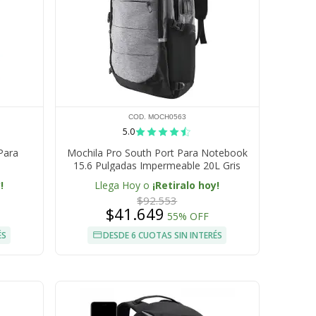
COD. MOCH0563
5.0
Para
Mochila Pro South Port Para Notebook
15.6 Pulgadas Impermeable 20L Gris
!
Llega Hoy o
¡Retiralo hoy!
$92.553
$41.649
55% OFF
ÉS
DESDE 6 CUOTAS SIN INTERÉS