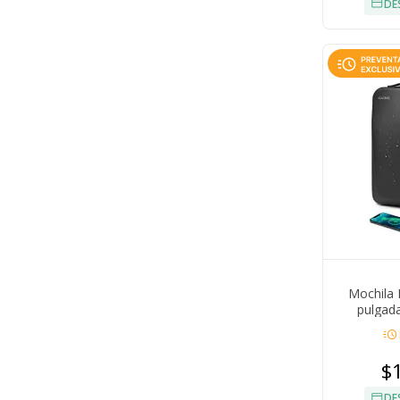
DE
Mochila 
pulgad
acute
$
DE