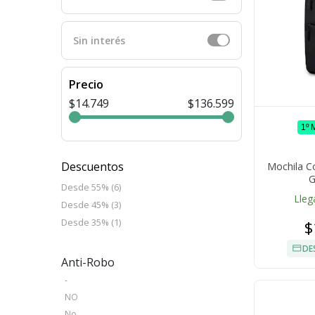
Sin interés
Precio
$14.749
$136.599
1º
Descuentos
Mochila C
G
Desde 55% (6)
Lleg
Desde 45% (3)
Desde 35% (1)
$
DE
Anti-Robo
-
NO
No