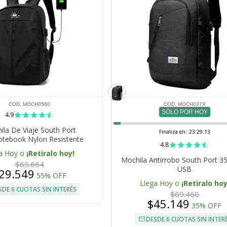
COD. MOCH0560
COD. MOCH037X
SÓLO POR HOY
4.9
ila De Viaje South Port
Finaliza en:
23:29:12
otebook Nylon Resistente
4.8
a Hoy o
¡Retiralo hoy!
Mochila Antirrobo South Port 35
$65.664
USB
29.549
55% OFF
Llega Hoy o
¡Retiralo hoy
SDE 6 CUOTAS SIN INTERÉS
$69.460
$45.149
35% OFF
DESDE 6 CUOTAS SIN INTER