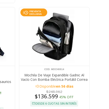
COD. MOCH0614
Mochila De Viaje Expandible Gadnic Al
Vacío Con Bomba Eléctrica Portátil Correa
saurios
Para Valija
acute
Disponible
en 56 días
$248.362
!
$136.599
45% OFF
DESDE 6 CUOTAS SIN INTERÉS