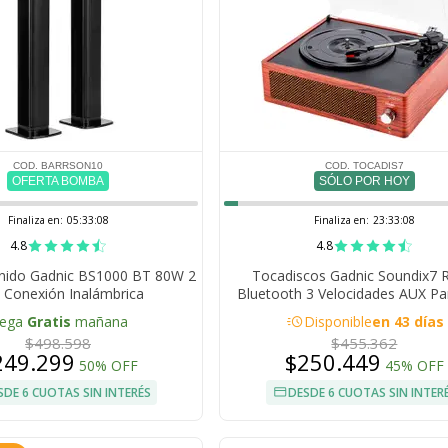
COD. BARRSON10
COD. TOCADIS7
OFERTA BOMBA
SÓLO POR HOY
Finaliza en:
05:33:07
Finaliza en:
23:33:07
4.8
4.8
onido Gadnic BS1000 BT 80W 2
Tocadiscos Gadnic Soundix7 
 Conexión Inalámbrica
Bluetooth 3 Velocidades AUX Pa
Integrados Capsula Audio Technic
acute
lega
Gratis
mañana
Disponible
en 43 días
RCA 33 45 78 RPM
$498.598
$455.362
249.299
$250.449
50% OFF
45% OFF
SDE 6 CUOTAS SIN INTERÉS
DESDE 6 CUOTAS SIN INTER