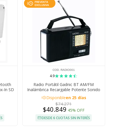
COD. RADIO001
4.9
etooth
Radio Portátil Gadnic BT AM/FM
ux-In SD
Inalámbrica Recargable Potente Sonido
Con Linterna LED 5W
acute
Disponible
en 25 días
$74.271
$40.849
45% OFF
ÉS
DESDE 6 CUOTAS SIN INTERÉS