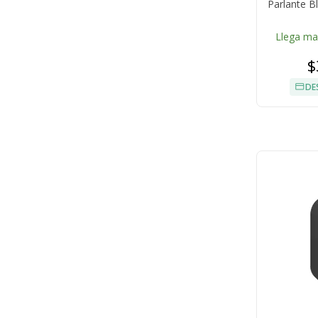
Parlante B
Llega m
$
DE