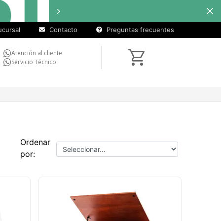
cuotas
Hasta
9 cuotas sin interés
sin
cursal
Contacto
Preguntas frecuentes
interés)
Atención al cliente
Servicio Técnico
Ordenar
por: