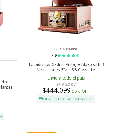
COD. TOCADIS6
4.9
Tocadiscos Gadnic Vintage Bluetooth 3
Velocidades FM USB Cassette
Envío a todo el país
Retro
$986.887
rlantes
$444.099
55% OFF
a Salida
DESDE 6 CUOTAS SIN INTERÉS
ÉS