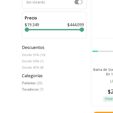
Sin interés
Precio
$19.349
$444.099
Descuentos
Desde 55% (10)
Desde 50% (1)
Desde 45% (8)
Barra de S
En 1
Categorías
L
Parlantes
(26)
$
Tocadiscos
(7)
DE