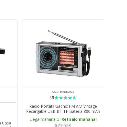
COD. RADIO002
4.5
Radio Portatil Gadnic FM AM Vintage
Recargable USB BT TF Bateria 800 mAh
Altavoz 3 W
Llega mañana o
¡Retiralo mañana!
a Casa
$77.553