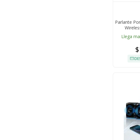
Parlante Po
Wireles
Llega m
$
DE