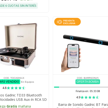
SDE 6 CUOTAS SIN INTERÉS
COD. TOCADIS1X
COD. BARRSON15
 MÁS VENDIDO
OFERTA BOMBA
En Equipos
4.8
Finaliza en:
05:33:07
cos Gadnic TD33 Bluetooth
4.9
Velocidades USB Aux-In RCA SD
Barra de Sonido Gadnic BT Par
lega
Gratis
mañana