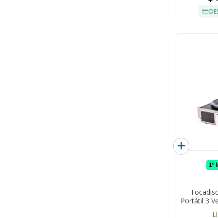
DE
1º
Tocadis
Portátil 3 
L