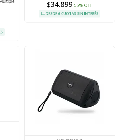
Múltiple
$34.899
55% OFF
DESDE 6 CUOTAS SIN INTERÉS
ÉS
COD. PARLN019