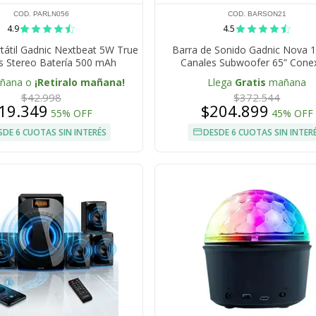
COD. PARLN056
COD. BARSON21
4.9
4.5
rtátil Gadnic Nextbeat 5W True
Barra de Sonido Gadnic Nova 
s Stereo Batería 500 mAh
Canales Subwoofer 65” Cone
Inalámbrica 120W
añana o
¡Retiralo mañana!
Llega
Gratis
mañana
$42.998
$372.544
19.349
$204.899
55% OFF
45% OFF
SDE 6 CUOTAS SIN INTERÉS
DESDE 6 CUOTAS SIN INTER