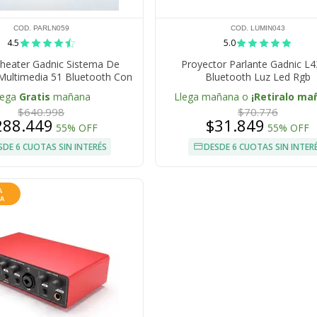
COD. PARLN059
COD. LUMIN043
4.5
5.0
eater Gadnic Sistema De
Proyector Parlante Gadnic L
Multimedia 51 Bluetooth Con
Bluetooth Luz Led Rgb
r Amplificado 45W Control
lega
Gratis
mañana
Llega mañana o
¡Retiralo ma
adio FM RCA Para TV PC Y
$640.998
$70.776
Reproductores
288.449
$31.849
55% OFF
55% OFF
SDE 6 CUOTAS SIN INTERÉS
DESDE 6 CUOTAS SIN INTER