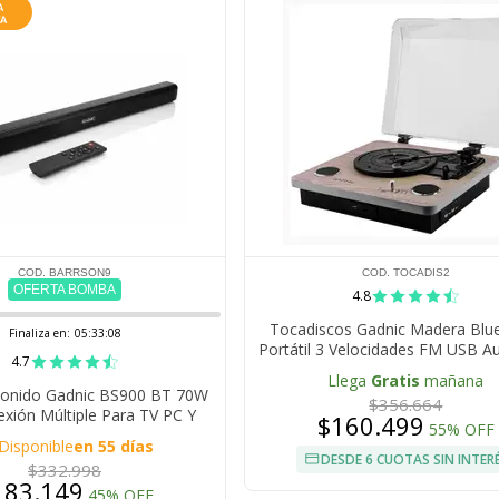
COD. BARRSON9
COD. TOCADIS2
OFERTA BOMBA
4.8
Tocadiscos Gadnic Madera Blu
Finaliza en:
05:33:07
Portátil 3 Velocidades FM USB A
4.7
Llega
Gratis
mañana
Sonido Gadnic BS900 BT 70W
$356.664
xión Múltiple Para TV PC Y
$160.499
55% OFF
Multimedia
Disponible
en 55 días
DESDE 6 CUOTAS SIN INTER
$332.998
183.149
45% OFF