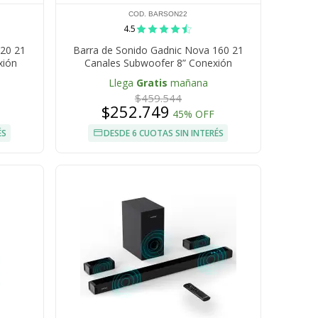
COD. BARSON22
4.5
120 21
Barra de Sonido Gadnic Nova 160 21
xión
Canales Subwoofer 8” Conexión
Inalámbrica 160W
Llega
Gratis
mañana
$459.544
$252.749
45% OFF
ÉS
DESDE 6 CUOTAS SIN INTERÉS