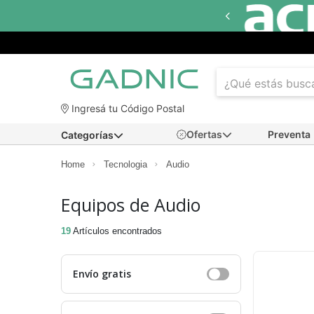
sta
18 cuotas sin interés
en seleccionados
Ingresá tu Código Postal
Ofertas
Preventa
Categorías
Home
Tecnologia
Audio
Equipos de Audio
19
Artículos encontrados
Envío gratis