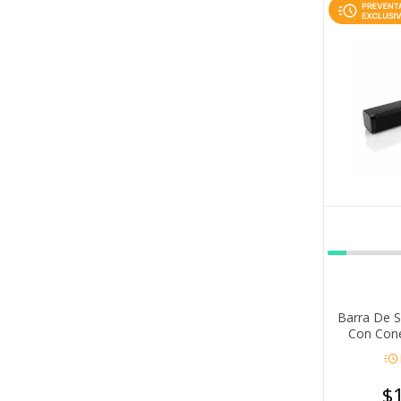
Barra De 
Con Cone
acute
$