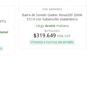
COD. BARSON23
Barra de Sonido Gadnic Nova200 200W
51CH con Subwoofer Inalámbrico
43TG
Conexión BT Sonido Envolvente
Llega
Gratis
mañana
$710.331
ñana!
$319.649
55% OFF
DESDE 6 CUOTAS SIN INTERÉS
ÉS