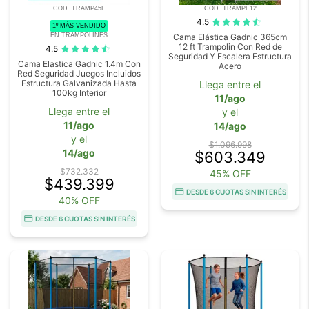
COD. TRAMP45F
COD. TRAMPF12
4.5
1º MÁS VENDIDO
EN TRAMPOLINES
Cama Elástica Gadnic 365cm
12 ft Trampolin Con Red de
4.5
Seguridad Y Escalera Estructura
Cama Elastica Gadnic 1.4m Con
Acero
Red Seguridad Juegos Incluidos
Estructura Galvanizada Hasta
Llega entre el
100kg Interior
11/ago
Llega entre el
y el
11/ago
14/ago
y el
$1.096.998
14/ago
$603.349
$732.332
45% OFF
$439.399
DESDE 6 CUOTAS SIN INTERÉS
40% OFF
DESDE 6 CUOTAS SIN INTERÉS