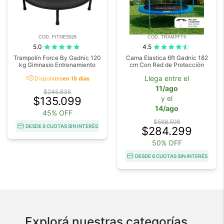
COD. FITNES926
COD. TRAMPFT6
5.0
4.5
Trampolín Force By Gadnic 120
Cama Elastica 6ft Gadnic 182
kg Gimnasio Entrenamiento
cm Con Red de Protección
acute
Llega entre el
Disponible
en 15 días
11/ago
$245.635
y el
$135.099
14/ago
45% OFF
$568.598
DESDE 6 CUOTAS SIN INTERÉS
$284.299
50% OFF
DESDE 6 CUOTAS SIN INTERÉS
Explorá nuestras categorías