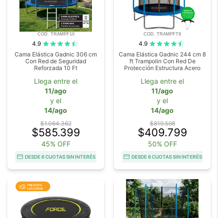
COD. TRAMPF10
COD. TRAMPFT8
4.9
4.9
Cama Elástica Gadnic 306 cm
Cama Elástica Gadnic 244 cm 8
Con Red de Seguridad
ft Trampolin Con Red De
Reforzada 10 Ft
Protección Estructura Acero
Llega entre el
Llega entre el
11/ago
11/ago
y el
y el
14/ago
14/ago
$1.064.362
$819.598
$585.399
$409.799
45% OFF
50% OFF
DESDE 6 CUOTAS SIN INTERÉS
DESDE 6 CUOTAS SIN INTERÉS