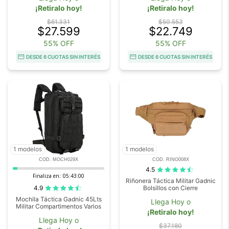
¡Retiralo hoy!
¡Retiralo hoy!
$61.331
$50.553
$27.599
$22.749
55% OFF
55% OFF
DESDE 6 CUOTAS SIN INTERÉS
DESDE 6 CUOTAS SIN INTERÉS
1 modelos
1 modelos
COD. MOCH029X
COD. RINO008X
4.5
Finaliza en:
05:42:59
Riñonera Táctica Militar Gadnic
4.9
Bolsillos con Cierre
Mochila Táctica Gadnic 45Lts
Llega Hoy o
Militar Compartimentos Varios
¡Retiralo hoy!
Llega Hoy o
$37.180