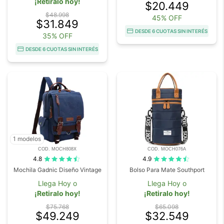
¡Retiralo hoy!
$20.449
$48.998
45% OFF
$31.849
DESDE 6 CUOTAS SIN INTERÉS
35% OFF
DESDE 6 CUOTAS SIN INTERÉS
1 modelos
COD. MOCH808X
COD. MOCH076A
4.8
4.9
Mochila Gadnic Diseño Vintage
Bolso Para Mate Southport
Llega Hoy o
Llega Hoy o
¡Retiralo hoy!
¡Retiralo hoy!
$75.768
$65.098
$49.249
$32.549