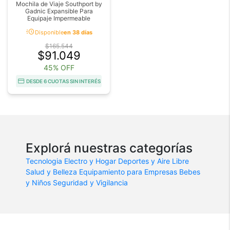
Mochila de Viaje Southport by
Gadnic Expansible Para
Equipaje Impermeable
acute
Disponible
en 38 días
$165.544
$91.049
45% OFF
DESDE 6 CUOTAS SIN INTERÉS
Explorá nuestras categorías
Tecnologia
Electro y Hogar
Deportes y Aire Libre
Salud y Belleza
Equipamiento para Empresas
Bebes
y Niños
Seguridad y Vigilancia