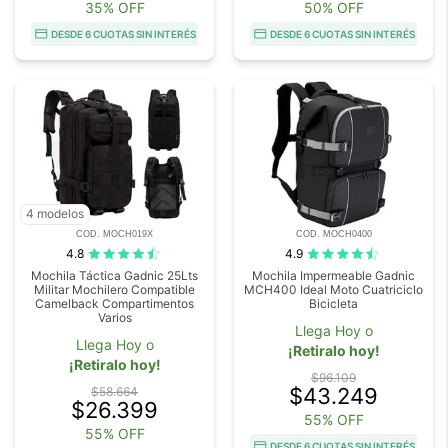
35% OFF
50% OFF
DESDE 6 CUOTAS SIN INTERÉS
DESDE 6 CUOTAS SIN INTERÉS
4 modelos
COD. MOCH019X
COD. MOCH0400
4.8
4.9
Mochila Táctica Gadnic 25Lts
Mochila Impermeable Gadnic
Militar Mochilero Compatible
MCH400 Ideal Moto Cuatriciclo
Camelback Compartimentos
Bicicleta
Varios
Llega Hoy o
Llega Hoy o
¡Retiralo hoy!
¡Retiralo hoy!
$96.109
$43.249
$58.664
$26.399
55% OFF
55% OFF
DESDE 6 CUOTAS SIN INTERÉS