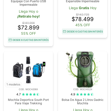
Equipaje Con Puerto USB
Expansible Impermeable
Impermeable
Llega
Gratis
Hoy
Llega Hoy o
$142.725
¡Retiralo hoy!
$78.499
$161.998
45% OFF
$72.899
DESDE 6 CUOTAS SIN INTERÉS
55% OFF
DESDE 6 CUOTAS SIN INTERÉS
1 modelos
COD. MOCH206X
COD. MOCH0124
4.7
4.9
Mochila Deportiva South Port
Bolsa De Agua 2 Litros Gadnic
Para Viaje Trekking
Mochila
Llega Hoy o
Llega Hoy o