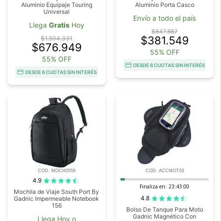
Aluminio Equipaje Touring
Aluminio Porta Casco
Universal
Envío a todo el país
Llega
Gratis
Hoy
$847.887
$381.549
$1.504.331
$676.949
55% OFF
55% OFF
DESDE 6 CUOTAS SIN INTERÉS
DESDE 6 CUOTAS SIN INTERÉS
COD. MOCH0559
COD. ACCMOT03
4.9
Finaliza en:
23:42:59
Mochila de Viaje South Port By
4.8
Gadnic Impermeable Notebook
156
Bolso De Tanque Para Moto
Gadnic Magnético Con
Llega Hoy o