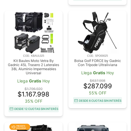
COD. KBAUL025
COD. SPO00025
Kit Baules Moto Vetra By
Bolsa Golf FORCE by Gadnic
Gadnic 45L Trasero 2 Laterales
Con Trípode Ultraliviana
38L Aluminio Impermeables
Llega
Gratis
Hoy
Universal
Llega
Gratis
Hoy
$637.998
$287.099
$1.796.920
$1.167.998
55% OFF
35% OFF
DESDE 6 CUOTAS SIN INTERÉS
DESDE 12 CUOTAS SIN INTERÉS