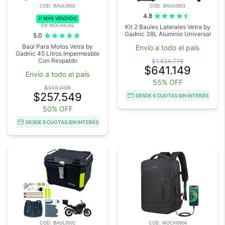
COD. BAUL0002
COD. BAUL0003
4.8
1º MÁS VENDIDO
EN MOCHILAS
Kit 2 Baules Laterales Vetra by
Gadnic 38L Aluminio Universal
5.0
Baúl Para Motos Vetra by
Envío a todo el país
Gadnic 45 Litros Impermeable
Con Respaldo
$1.424.776
$641.149
Envío a todo el país
55% OFF
$515.098
$257.549
DESDE 6 CUOTAS SIN INTERÉS
50% OFF
DESDE 6 CUOTAS SIN INTERÉS
COD. BAUL0001
COD. MOCH0604