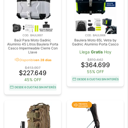
COD. BAUL0007
COD. BAUL0006
Baúl Para Moto Gadnic
Baulera Moto 65L Vetra by
Aluminio 45 Litros Baulera Porta
Gadnic Aluminio Porta Casco
Casco Impermeable Cierre Con
Llega
Gratis
Hoy
Llave
acute
$810.442
Disponible
en 28 días
$364.699
$413.907
$227.649
55% OFF
45% OFF
DESDE 6 CUOTAS SIN INTERÉS
DESDE 6 CUOTAS SIN INTERÉS