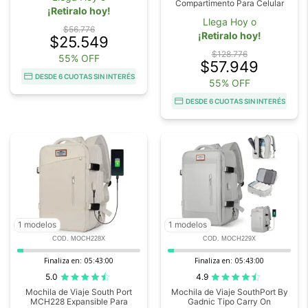
Compartimento Para Celular
¡Retiralo hoy!
Llega Hoy o
$56.776
¡Retiralo hoy!
$25.549
$128.776
55% OFF
$57.949
DESDE 6 CUOTAS SIN INTERÉS
55% OFF
DESDE 6 CUOTAS SIN INTERÉS
1 modelos
1 modelos
COD. MOCH228X
COD. MOCH229X
Finaliza en:
05:42:59
Finaliza en:
05:42:59
5.0
4.9
Mochila de Viaje South Port
Mochila de Viaje SouthPort By
MCH228 Expansible Para
Gadnic Tipo Carry On