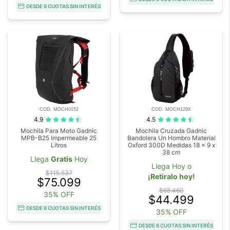
DESDE 6 CUOTAS SIN INTERÉS
COD. MOCH0152
COD. MOCH129X
4.9
4.5
Mochila Para Moto Gadnic
Mochila Cruzada Gadnic
MPB-B25 Impermeable 25
Bandolera Un Hombro Material
Litros
Oxford 300D Medidas 18 x 9 x
38 cm
Llega
Gratis
Hoy
Llega Hoy o
$115.537
¡Retiralo hoy!
$75.099
$68.460
35% OFF
$44.499
DESDE 6 CUOTAS SIN INTERÉS
35% OFF
DESDE 6 CUOTAS SIN INTERÉS