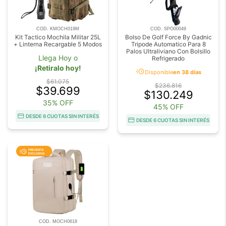
COD. KMOCH019M
COD. SPO00049
Kit Tactico Mochila Militar 25L
Bolso De Golf Force By Gadnic
+ Linterna Recargable 5 Modos
Tripode Automatico Para 8
Palos Ultraliviano Con Bolsillo
Llega Hoy o
Refrigerado
¡Retiralo hoy!
acute
Disponible
en 38 días
$61.075
$236.816
$39.699
$130.249
35% OFF
45% OFF
DESDE 6 CUOTAS SIN INTERÉS
DESDE 6 CUOTAS SIN INTERÉS
COD. MOCH0618