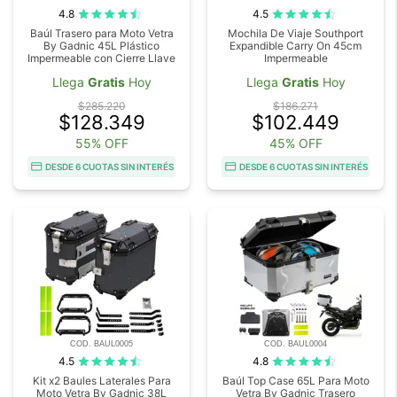
4.8
4.5
Baúl Trasero para Moto Vetra
Mochila De Viaje Southport
By Gadnic 45L Plástico
Expandible Carry On 45cm
Impermeable con Cierre Llave
Impermeable
Llega
Gratis
Hoy
Llega
Gratis
Hoy
$285.220
$186.271
$128.349
$102.449
55% OFF
45% OFF
DESDE 6 CUOTAS SIN INTERÉS
DESDE 6 CUOTAS SIN INTERÉS
COD. BAUL0005
COD. BAUL0004
4.5
4.8
Kit x2 Baules Laterales Para
Baúl Top Case 65L Para Moto
Moto Vetra By Gadnic 38L
Vetra By Gadnic Trasero