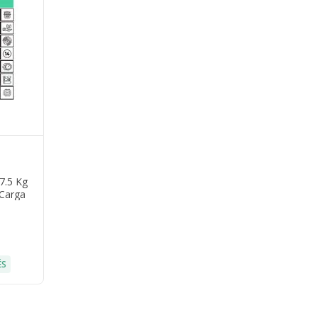
7.5 Kg
 Carga
pido 15
ÉS