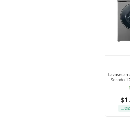
Lavasecarr
Secado 12
$1
DE