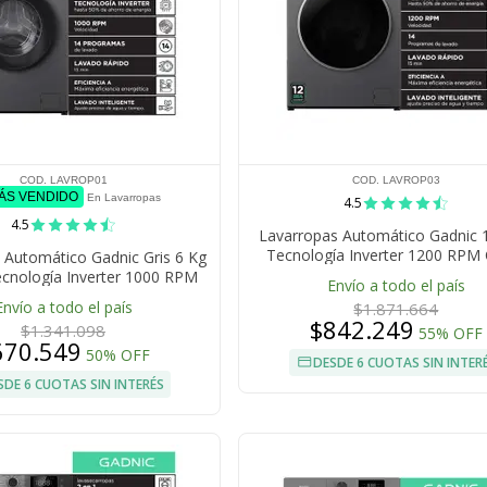
COD. LAVROP01
COD. LAVROP03
MÁS VENDIDO
En Lavarropas
4.5
4.5
Lavarropas Automático Gadnic 
Tecnología Inverter 1200 RPM
 Automático Gadnic Gris 6 Kg
Frontal 14 Programas Lavado Rá
Tecnología Inverter 1000 RPM
Envío a todo el país
Min
ontal 14 Programas Lavado
Envío a todo el país
$1.871.664
Rápido 15 Min
$842.249
$1.341.098
55% OFF
670.549
50% OFF
DESDE 6 CUOTAS SIN INTER
SDE 6 CUOTAS SIN INTERÉS