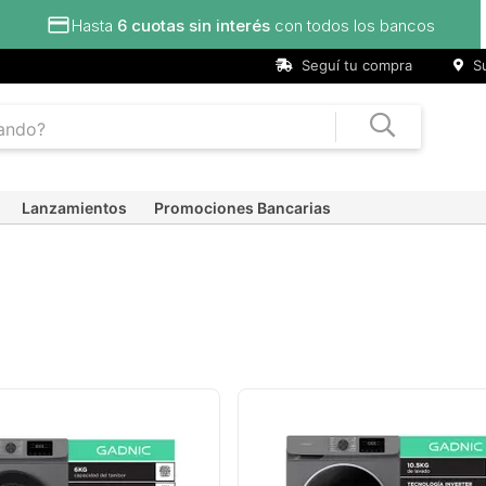
Hasta
6 cuotas sin interés
con todos los bancos
Seguí tu compra
Su
Lanzamientos
Promociones Bancarias