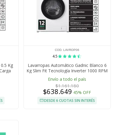
COD. LAVROP06
4.5
10.5 Kg
Lavarropas Automático Gadnic Blanco 6
 Carga
Kg Slim Fit Tecnología Inverter 1000 RPM
pido 15
Carga Frontal 14 Programas Lavado
Envío a todo el país
Rápido 15 Min
$1.161.180
$638.649
45% OFF
ÉS
DESDE 6 CUOTAS SIN INTERÉS