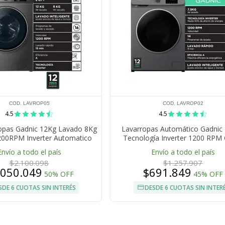
COD. LAVROP05
COD. LAVROP02
4.5
4.5
opas Gadnic 12Kg Lavado 8Kg
Lavarropas Automático Gadnic 
00RPM Inverter Automatico
Tecnología Inverter 1200 RPM
Frontal 1800W
Frontal 14 Programas Lavado Rá
Envío a todo el país
Envío a todo el país
Min
$2.100.098
$1.257.907
.050.049
$691.849
50% OFF
45% OFF
SDE 6 CUOTAS SIN INTERÉS
DESDE 6 CUOTAS SIN INTER