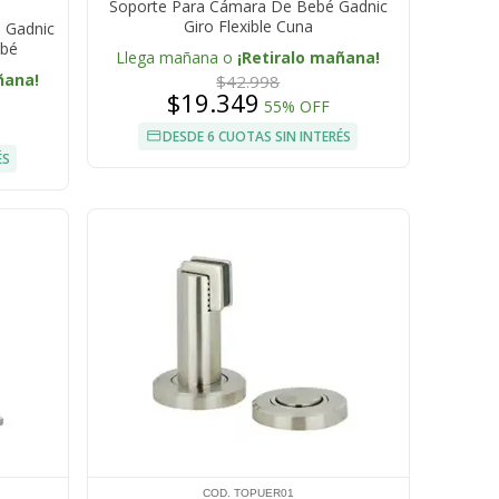
Soporte Para Cámara De Bebé Gadnic
Giro Flexible Cuna
s Gadnic
ebé
Llega mañana o
¡Retiralo mañana!
ñana!
$42.998
$19.349
55% OFF
DESDE 6 CUOTAS SIN INTERÉS
ÉS
COD. TOPUER01