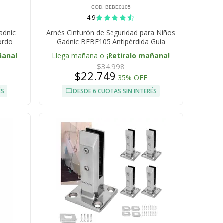
COD. BEBE0105
4.9
adnic
Arnés Cinturón de Seguridad para Niños
ordo
Gadnic BEBE105 Antipérdida Guía
ñana!
Llega mañana o
¡Retiralo mañana!
$34.998
$22.749
35% OFF
ÉS
DESDE 6 CUOTAS SIN INTERÉS