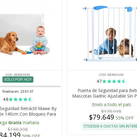
COD. BEBE0099
COD. BEBE0108
SÓLO POR HOY
4.7
Puerta de Seguridad para Beb
Finaliza en:
23:01:36
Mascotas Gadnic Ajustable Sin P
4.8
Doble Traba Cierre Automatico
Envío a todo el país
Sentido Uso Interior
Seguridad Retráctil Mawe By
$176.998
te 140cm Con Bloqueo Para
$79.649
55% OFF
és Niños y Mascotas
lega
Gratis
mañana
DESDE 6 CUOTAS SIN INTER
$168.398
84.199
50% OFF