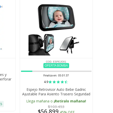
COD. ESPEJO01
OFERTA BOMBA
es y
Finaliza en:
05:01:36
erforar
4.9
 Doble
Espejo Retrovisor Auto Bebe Gadnic
Ajustable Para Asiento Trasero Seguridad
Infantil Material Acrilico ABS Resistente A
Llega mañana o
¡Retiralo mañana!
Golpes
ÉS
$103.453
$56.899
45% OFF