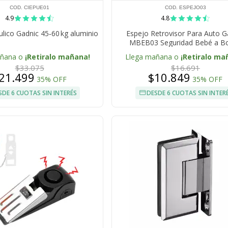
COD. CIEPUE01
COD. ESPEJO03
4.9
4.8
áulico Gadnic 45‑60 kg aluminio
Espejo Retrovisor Para Auto G
MBEB03 Seguridad Bebé a B
añana o
¡Retiralo mañana!
Llega mañana o
¡Retiralo ma
$33.075
$16.691
21.499
$10.849
35% OFF
35% OFF
SDE 6 CUOTAS SIN INTERÉS
DESDE 6 CUOTAS SIN INTER