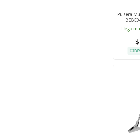
Pulsera Mu
BEBE94
Llega m
$
DE