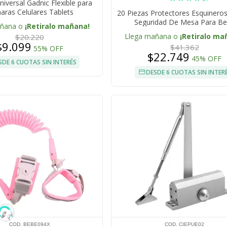
iversal Gadnic Flexible para
ras Celulares Tablets
20 Piezas Protectores Esquinero
Seguridad De Mesa Para B
añana o
¡Retiralo mañana!
Llega mañana o
¡Retiralo ma
$20.220
$9.099
$41.362
55% OFF
$22.749
45% OFF
SDE 6 CUOTAS SIN INTERÉS
DESDE 6 CUOTAS SIN INTER
COD. BEBE094X
COD. CIEPUE02