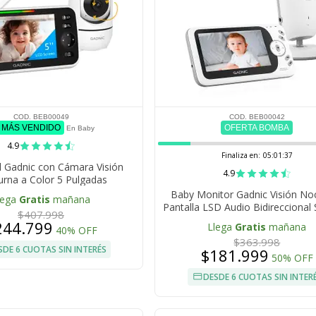
COD. BEB00049
COD. BEB00042
º MÁS VENDIDO
OFERTA BOMBA
En Baby
4.9
Finaliza en:
05:01:36
l Gadnic con Cámara Visión
4.9
rna a Color 5 Pulgadas
Baby Monitor Gadnic Visión No
lega
Gratis
mañana
Pantalla LSD Audio Bidireccional
$407.998
VOX
244.799
Llega
Gratis
mañana
40% OFF
$363.998
SDE 6 CUOTAS SIN INTERÉS
$181.999
50% OFF
DESDE 6 CUOTAS SIN INTER