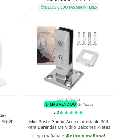
DESDE 6 CUOTAS SIN INTERÉS
COD. BARAVI01
1º MÁS VENDIDO
En Trabas
5.0
dio
 Visión
Mini Poste Gadnic Acero Inoxidable 304
ateria
Para Barandas De Vidrio Balcones Piletas
Escaleras
Llega mañana o
¡Retiralo mañana!