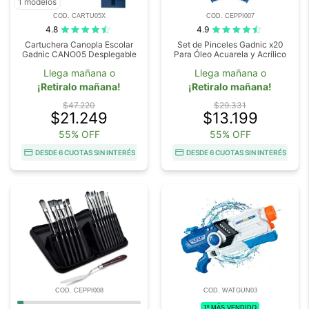
1 modelos
COD. CARTU05X
COD. CEPPI007
4.8
4.9
Cartuchera Canopla Escolar
Set de Pinceles Gadnic x20
Gadnic CANO05 Desplegable
Para Óleo Acuarela y Acrílico
Llega mañana o
Llega mañana o
¡Retiralo mañana!
¡Retiralo mañana!
$47.220
$29.331
$21.249
$13.199
55% OFF
55% OFF
DESDE 6 CUOTAS SIN INTERÉS
DESDE 6 CUOTAS SIN INTERÉS
COD. CEPPI008
COD. WATGUN03
1º MÁS VENDIDO