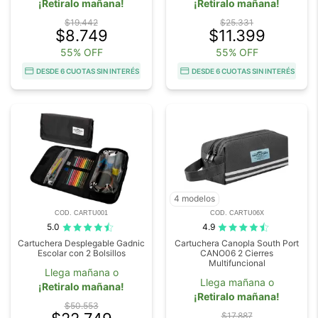
¡Retiralo mañana!
¡Retiralo mañana!
$19.442
$25.331
$8.749
$11.399
55% OFF
55% OFF
DESDE 6 CUOTAS SIN INTERÉS
DESDE 6 CUOTAS SIN INTERÉS
4 modelos
COD. CARTU001
COD. CARTU06X
5.0
4.9
Cartuchera Desplegable Gadnic
Cartuchera Canopla South Port
Escolar con 2 Bolsillos
CANO06 2 Cierres
Multifuncional
Llega mañana o
Llega mañana o
¡Retiralo mañana!
¡Retiralo mañana!
$50.553
$17.887