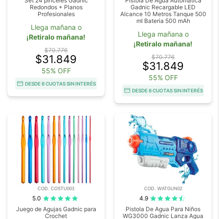
Set 24 pinceles Gadnic
Pistola De Agua Automatica
Redondos + Planos
Gadnic Recargable LED
Profesionales
Alcance 10 Metros Tanque 500
ml Bateria 500 mAh
Llega mañana o
Llega mañana o
¡Retiralo mañana!
¡Retiralo mañana!
$70.776
$31.849
$70.776
$31.849
55% OFF
55% OFF
DESDE 6 CUOTAS SIN INTERÉS
DESDE 6 CUOTAS SIN INTERÉS
COD. COSTU003
COD. WATGUN02
5.0
4.9
Juego de Agujas Gadnic para
Pistola De Agua Para Niños
Crochet
WG3000 Gadnic Lanza Agua