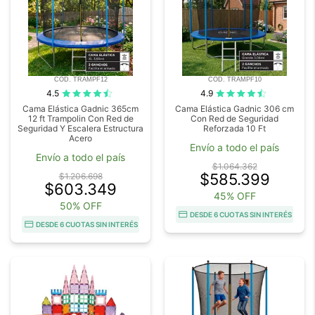
COD. TRAMPF12
COD. TRAMPF10
4.5
4.9
Cama Elástica Gadnic 365cm
Cama Elástica Gadnic 306 cm
12 ft Trampolin Con Red de
Con Red de Seguridad
Seguridad Y Escalera Estructura
Reforzada 10 Ft
Acero
Envío a todo el país
Envío a todo el país
$1.064.362
$585.399
$1.206.698
$603.349
45% OFF
50% OFF
DESDE 6 CUOTAS SIN INTERÉS
DESDE 6 CUOTAS SIN INTERÉS