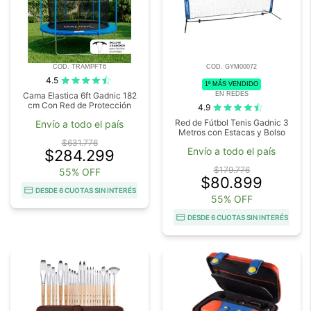
COD. TRAMPFT6
COD. GYM00072
4.5
1º MÁS VENDIDO
EN REDES
Cama Elastica 6ft Gadnic 182
cm Con Red de Protección
4.9
Red de Fútbol Tenis Gadnic 3
Envío a todo el país
Metros con Estacas y Bolso
$631.776
Envío a todo el país
$284.299
$179.776
55% OFF
$80.899
DESDE 6 CUOTAS SIN INTERÉS
55% OFF
DESDE 6 CUOTAS SIN INTERÉS