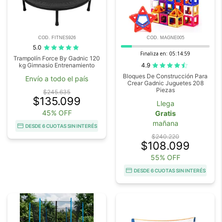
COD. FITNES926
COD. MAGNE005
5.0
Finaliza en:
05:14:58
Trampolín Force By Gadnic 120
4.9
kg Gimnasio Entrenamiento
Bloques De Construcción Para
Envío a todo el país
Crear Gadnic Juguetes 208
Piezas
$245.635
$135.099
Llega
45% OFF
Gratis
mañana
DESDE 6 CUOTAS SIN INTERÉS
$240.220
$108.099
55% OFF
DESDE 6 CUOTAS SIN INTERÉS