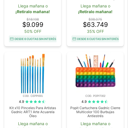
Llega mañana o
Llega mañana o
¡Retiralo mañana!
¡Retiralo mañana!
$18.198
$98.075
$9.099
$63.749
50% OFF
35% OFF
DESDE 6 CUOTAS SIN INTERÉS
DESDE 6 CUOTAS SIN INTERÉS
COD. CEPPI001
COD. POPIT002
4.9
4.9
Kit x10 Pinceles Para Artistas
Popit Cartuchera Gadnic Cierre
Gadnic ART1 Arte Acuarela
Multicolor 100 Burbujas
Óleo
Antiestrés
Llega mañana o
Llega mañana o