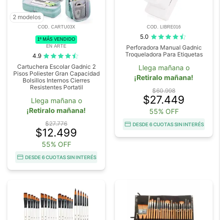
2 modelos
COD. CARTU03X
COD. LIBRE016
5.0
1º MÁS VENDIDO
EN ARTE
Perforadora Manual Gadnic
Troqueladora Para Etiquetas
4.9
Cartuchera Escolar Gadnic 2
Llega mañana o
Pisos Poliester Gran Capacidad
¡Retiralo mañana!
Bolsillos Internos Cierres
Resistentes Portatil
$60.998
$27.449
Llega mañana o
¡Retiralo mañana!
55% OFF
$27.776
DESDE 6 CUOTAS SIN INTERÉS
$12.499
55% OFF
DESDE 6 CUOTAS SIN INTERÉS