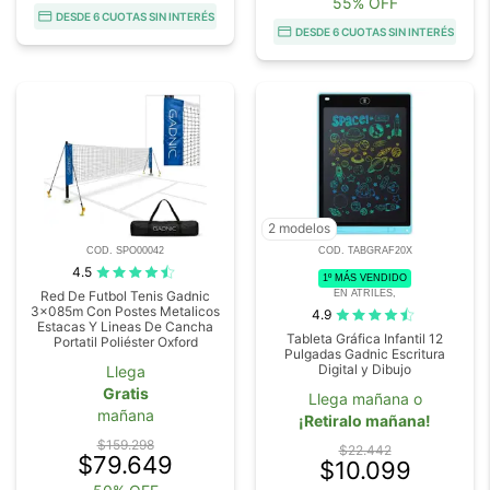
55% OFF
DESDE 6 CUOTAS SIN INTERÉS
DESDE 6 CUOTAS SIN INTERÉS
2 modelos
COD. SPO00042
COD. TABGRAF20X
4.5
1º MÁS VENDIDO
EN ATRILES,
Red De Futbol Tenis Gadnic
3x085m Con Postes Metalicos
4.9
Estacas Y Lineas De Cancha
Tableta Gráfica Infantil 12
Portatil Poliéster Oxford
Pulgadas Gadnic Escritura
Digital y Dibujo
Llega
Gratis
Llega mañana o
mañana
¡Retiralo mañana!
$159.298
$22.442
$79.649
$10.099