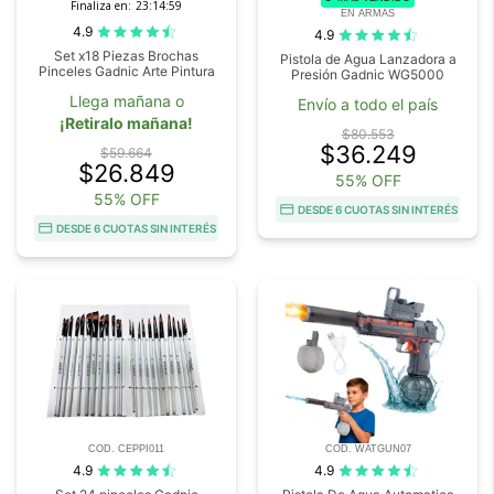
Finaliza en:
23:14:58
EN ARMAS
4.9
4.9
Set x18 Piezas Brochas
Pistola de Agua Lanzadora a
Pinceles Gadnic Arte Pintura
Presión Gadnic WG5000
Llega mañana o
Envío a todo el país
¡Retiralo mañana!
$80.553
$36.249
$59.664
$26.849
55% OFF
55% OFF
DESDE 6 CUOTAS SIN INTERÉS
DESDE 6 CUOTAS SIN INTERÉS
COD. CEPPI011
COD. WATGUN07
4.9
4.9