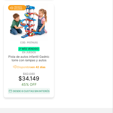
COD. PISTAU01
1º MÁS VENDIDO
EN JUEGOS
Pista de autos infantil Gadnic
torre con rampas y autos
acute
Disponible
en 42 días
$62.089
$34.149
45% OFF
DESDE 6 CUOTAS SIN INTERÉS