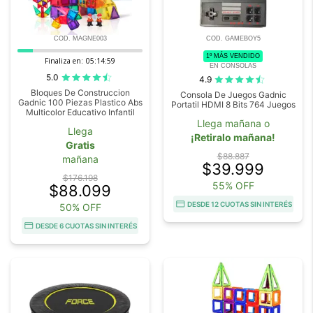
COD. MAGNE003
COD. GAMEBOY5
1º MÁS VENDIDO
Finaliza en:
05:14:58
EN CONSOLAS
5.0
4.9
Bloques De Construccion
Consola De Juegos Gadnic
Gadnic 100 Piezas Plastico Abs
Portatil HDMI 8 Bits 764 Juegos
Multicolor Educativo Infantil
Llega mañana o
Llega
¡Retiralo mañana!
Gratis
$88.887
mañana
$39.999
$176.198
55% OFF
$88.099
DESDE 12 CUOTAS SIN INTERÉS
50% OFF
DESDE 6 CUOTAS SIN INTERÉS