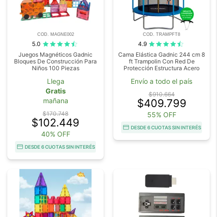
COD. MAGNE002
COD. TRAMPFT8
5.0
4.9
Juegos Magnéticos Gadnic
Cama Elástica Gadnic 244 cm 8
Bloques De Construcción Para
ft Trampolin Con Red De
Niños 100 Piezas
Protección Estructura Acero
Llega
Envío a todo el país
Gratis
$910.664
mañana
$409.799
$170.748
55% OFF
$102.449
DESDE 6 CUOTAS SIN INTERÉS
40% OFF
DESDE 6 CUOTAS SIN INTERÉS