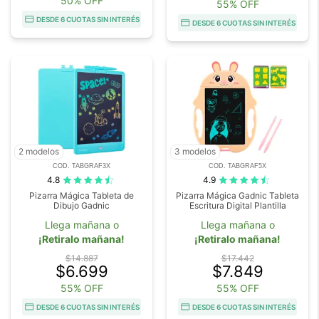
50% OFF
55% OFF
DESDE 6 CUOTAS SIN INTERÉS
DESDE 6 CUOTAS SIN INTERÉS
2 modelos
3 modelos
COD. TABGRAF3X
COD. TABGRAF5X
4.8
4.9
Pizarra Mágica Tableta de
Pizarra Mágica Gadnic Tableta
Dibujo Gadnic
Escritura Digital Plantilla
Llega mañana o
Llega mañana o
¡Retiralo mañana!
¡Retiralo mañana!
$14.887
$17.442
$6.699
$7.849
55% OFF
55% OFF
DESDE 6 CUOTAS SIN INTERÉS
DESDE 6 CUOTAS SIN INTERÉS