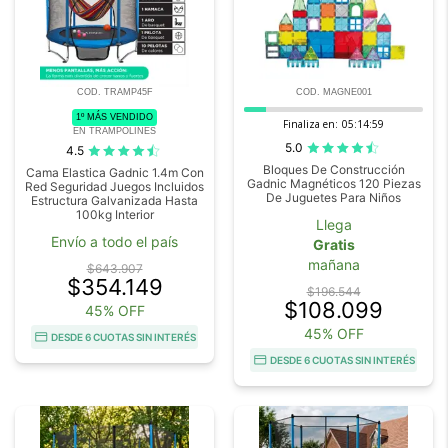
COD. TRAMP45F
COD. MAGNE001
1º MÁS VENDIDO
Finaliza en:
05:14:58
EN TRAMPOLINES
5.0
4.5
Bloques De Construcción
Cama Elastica Gadnic 1.4m Con
Gadnic Magnéticos 120 Piezas
Red Seguridad Juegos Incluidos
De Juguetes Para Niños
Estructura Galvanizada Hasta
100kg Interior
Llega
Envío a todo el país
Gratis
mañana
$643.907
$354.149
$196.544
$108.099
45% OFF
45% OFF
DESDE 6 CUOTAS SIN INTERÉS
DESDE 6 CUOTAS SIN INTERÉS