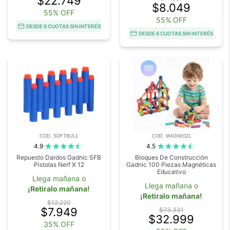
$22.749
$8.049
55% OFF
55% OFF
DESDE 6 CUOTAS SIN INTERÉS
DESDE 6 CUOTAS SIN INTERÉS
COD. SOFTBUL1
COD. MAGNE021
4.9
4.5
Repuesto Dardos Gadnic SFB
Bloques De Construcción
Pistolas Nerf X 12
Gadnic 100 Piezas Magnéticas
Educativo
Llega mañana o
Llega mañana o
¡Retiralo mañana!
¡Retiralo mañana!
$12.229
$7.949
$73.331
$32.999
35% OFF