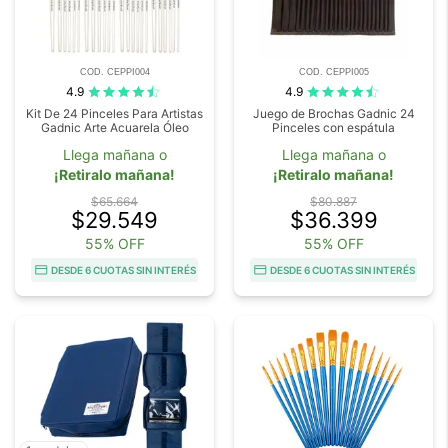
COD. CEPPI004
COD. CEPPI005
4.9
4.9
Kit De 24 Pinceles Para Artistas
Juego de Brochas Gadnic 24
Gadnic Arte Acuarela Óleo
Pinceles con espátula
Llega mañana o
Llega mañana o
¡Retiralo mañana!
¡Retiralo mañana!
$65.664
$80.887
$29.549
$36.399
55% OFF
55% OFF
DESDE 6 CUOTAS SIN INTERÉS
DESDE 6 CUOTAS SIN INTERÉS