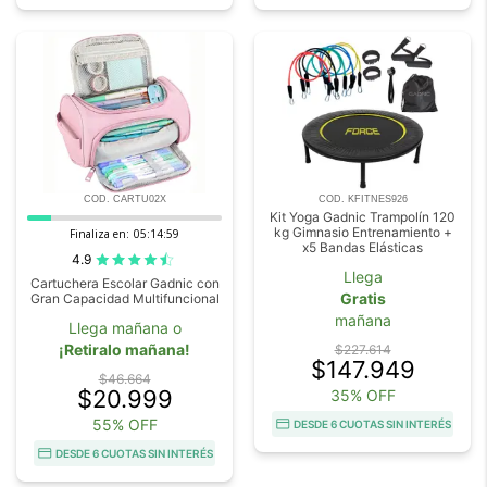
COD. CARTU02X
COD. KFITNES926
Kit Yoga Gadnic Trampolín 120
kg Gimnasio Entrenamiento +
Finaliza en:
05:14:58
x5 Bandas Elásticas
4.9
Llega
Cartuchera Escolar Gadnic con
Gratis
Gran Capacidad Multifuncional
mañana
Llega mañana o
¡Retiralo mañana!
$227.614
$147.949
$46.664
$20.999
35% OFF
55% OFF
DESDE 6 CUOTAS SIN INTERÉS
DESDE 6 CUOTAS SIN INTERÉS