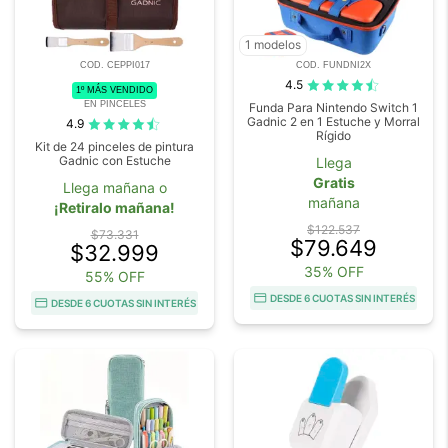
1 modelos
COD. CEPPI017
COD. FUNDNI2X
4.5
1º MÁS VENDIDO
EN PINCELES
Funda Para Nintendo Switch 1
Gadnic 2 en 1 Estuche y Morral
4.9
Rígido
Kit de 24 pinceles de pintura
Gadnic con Estuche
Llega
Gratis
Llega mañana o
mañana
¡Retiralo mañana!
$122.537
$73.331
$79.649
$32.999
35% OFF
55% OFF
DESDE 6 CUOTAS SIN INTERÉS
DESDE 6 CUOTAS SIN INTERÉS