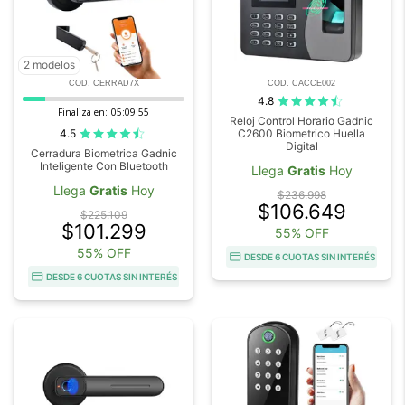
2 modelos
COD. CERRAD7X
COD. CACCE002
4.8
Finaliza en:
05:09:54
Reloj Control Horario Gadnic
4.5
C2600 Biometrico Huella
Digital
Cerradura Biometrica Gadnic
Inteligente Con Bluetooth
Llega
Gratis
Hoy
Llega
Gratis
Hoy
$236.998
$106.649
$225.109
$101.299
55% OFF
55% OFF
DESDE 6 CUOTAS SIN INTERÉS
DESDE 6 CUOTAS SIN INTERÉS