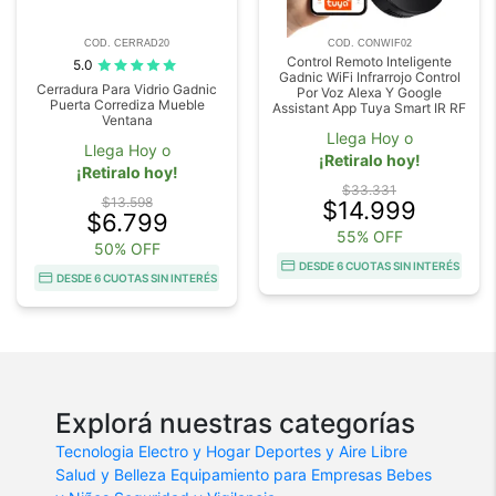
COD. CERRAD20
COD. CONWIF02
Control Remoto Inteligente
5.0
Gadnic WiFi Infrarrojo Control
Cerradura Para Vidrio Gadnic
Por Voz Alexa Y Google
Puerta Corrediza Mueble
Assistant App Tuya Smart IR RF
Ventana
Llega Hoy o
Llega Hoy o
¡Retiralo hoy!
¡Retiralo hoy!
$33.331
$13.598
$14.999
$6.799
55% OFF
50% OFF
DESDE 6 CUOTAS SIN INTERÉS
DESDE 6 CUOTAS SIN INTERÉS
Explorá nuestras categorías
Tecnologia
Electro y Hogar
Deportes y Aire Libre
Salud y Belleza
Equipamiento para Empresas
Bebes