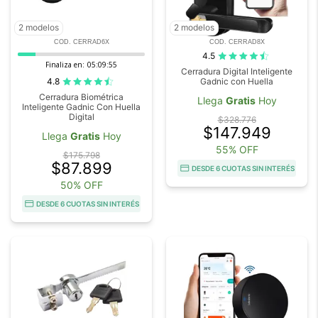
2 modelos
2 modelos
COD. CERRAD6X
COD. CERRAD8X
4.5
Finaliza en:
05:09:54
Cerradura Digital Inteligente
4.8
Gadnic con Huella
Cerradura Biométrica
Llega
Gratis
Hoy
Inteligente Gadnic Con Huella
Digital
$328.776
$147.949
Llega
Gratis
Hoy
55% OFF
$175.798
$87.899
DESDE 6 CUOTAS SIN INTERÉS
50% OFF
DESDE 6 CUOTAS SIN INTERÉS