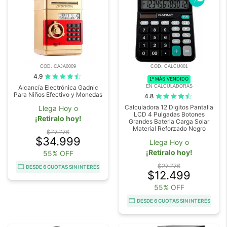
COD. CAJA0009
COD. CALCU001
4.9
1º MÁS VENDIDO
EN CALCULADORAS
Alcancía Electrónica Gadnic
Para Niños Efectivo y Monedas
4.8
Calculadora 12 Digitos Pantalla
Llega Hoy o
LCD 4 Pulgadas Botones
¡Retiralo hoy!
Grandes Bateria Carga Solar
Material Reforzado Negro
$77.776
$34.999
Llega Hoy o
¡Retiralo hoy!
55% OFF
$27.776
DESDE 6 CUOTAS SIN INTERÉS
$12.499
55% OFF
DESDE 6 CUOTAS SIN INTERÉS