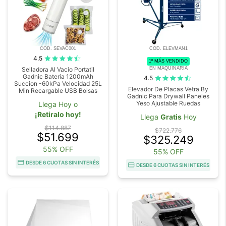
COD. SEVAC001
COD. ELEVMAN1
4.5
1º MÁS VENDIDO
EN MAQUINARIA
Selladora Al Vacio Portatil
Gadnic Bateria 1200mAh
4.5
Succion -60kPa Velocidad 25L
Elevador De Placas Vetra By
Min Recargable USB Bolsas
Gadnic Para Drywall Paneles
Yeso Ajustable Ruedas
Llega Hoy o
¡Retiralo hoy!
Llega
Gratis
Hoy
$114.887
$722.776
$51.699
$325.249
55% OFF
55% OFF
DESDE 6 CUOTAS SIN INTERÉS
DESDE 6 CUOTAS SIN INTERÉS