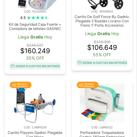
COD. KCAJA001
COD. SPO00013
Carrito De Golf Force By Gadnic
4.5
Plegable 2 Ruedas Liviano Con
Kit de Seguridad Caja Fuerte +
Freno Y Porta Accesorios
Contadora de billetes GADNIC
Llega
Gratis
Hoy
Llega
Gratis
Hoy
$236.998
$246.537
$106.649
$160.249
55% OFF
35% OFF
DESDE 6 CUOTAS SIN INTERÉS
DESDE 6 CUOTAS SIN INTERÉS
COD. CAMP0154
COD. LIBRE012
Carrito Playero Gadnic Plegable
Perforadora Troqueladora
Con Mesa
Gadnic 160mm Embossing