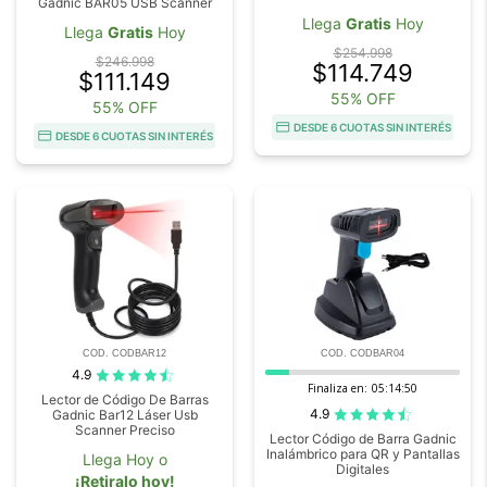
Gadnic BAR05 USB Scanner
Llega
Gratis
Hoy
Llega
Gratis
Hoy
$254.998
$246.998
$114.749
$111.149
55% OFF
55% OFF
DESDE 6 CUOTAS SIN INTERÉS
DESDE 6 CUOTAS SIN INTERÉS
COD. CODBAR12
COD. CODBAR04
4.9
Finaliza en:
05:14:48
Lector de Código De Barras
4.9
Gadnic Bar12 Láser Usb
Scanner Preciso
Lector Código de Barra Gadnic
Inalámbrico para QR y Pantallas
Llega Hoy o
Digitales
¡Retiralo hoy!