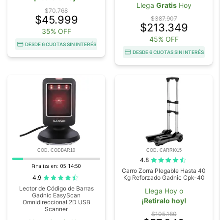
Llega
Gratis
Hoy
$70.768
$45.999
$387.907
$213.349
35% OFF
45% OFF
DESDE 6 CUOTAS SIN INTERÉS
DESDE 6 CUOTAS SIN INTERÉS
COD. CODBAR10
COD. CARRI015
4.8
Finaliza en:
05:14:48
Carro Zorra Plegable Hasta 40
4.9
Kg Reforzado Gadnic Cpk-40
Lector de Código de Barras
Llega Hoy o
Gadnic EasyScan
¡Retiralo hoy!
Omnidireccional 2D USB
Scanner
$105.180