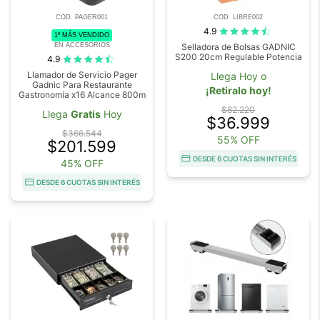
COD. PAGER001
COD. LIBRE002
4.9
1º MÁS VENDIDO
EN ACCESORIOS
Selladora de Bolsas GADNIC
S200 20cm Regulable Potencia
4.9
Llamador de Servicio Pager
Llega Hoy o
Gadnic Para Restaurante
¡Retiralo hoy!
Gastronomía x16 Alcance 800m
$82.220
Llega
Gratis
Hoy
$36.999
$366.544
55% OFF
$201.599
DESDE 6 CUOTAS SIN INTERÉS
45% OFF
DESDE 6 CUOTAS SIN INTERÉS