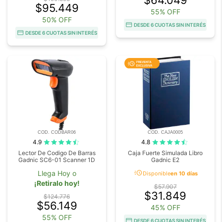
$64.049
$95.449
55% OFF
50% OFF
DESDE 6 CUOTAS SIN INTERÉS
DESDE 6 CUOTAS SIN INTERÉS
COD. CODBAR06
COD. CAJA0005
4.9
4.8
Lector De Codigo De Barras
Caja Fuerte Simulada Libro
Gadnic SC6-01 Scanner 1D
Gadnic E2
acute
Llega Hoy o
Disponible
en 10 días
¡Retiralo hoy!
$57.907
$31.849
$124.776
$56.149
45% OFF
55% OFF
DESDE 6 CUOTAS SIN INTERÉS