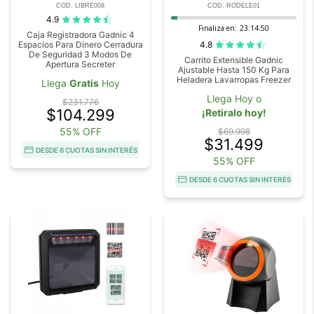
COD. LIBRE008
COD. RODELE01
4.9
Finaliza en:
23:14:48
Caja Registradora Gadnic 4
4.8
Espacios Para Dinero Cerradura
De Seguridad 3 Modos De
Carrito Extensible Gadnic
Apertura Secreter
Ajustable Hasta 150 Kg Para
Heladera Lavarropas Freezer
Llega
Gratis
Hoy
Llega Hoy o
$231.776
$104.299
¡Retiralo hoy!
55% OFF
$69.998
$31.499
DESDE 6 CUOTAS SIN INTERÉS
55% OFF
DESDE 6 CUOTAS SIN INTERÉS