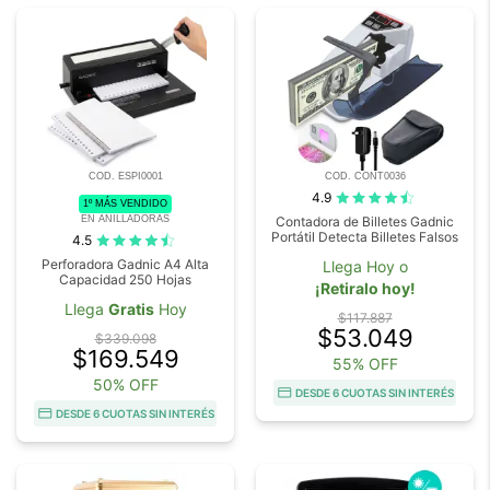
COD. ESPI0001
COD. CONT0036
4.9
1º MÁS VENDIDO
EN ANILLADORAS
Contadora de Billetes Gadnic
Portátil Detecta Billetes Falsos
4.5
Perforadora Gadnic A4 Alta
Llega Hoy o
Capacidad 250 Hojas
¡Retiralo hoy!
Llega
Gratis
Hoy
$117.887
$53.049
$339.098
$169.549
55% OFF
50% OFF
DESDE 6 CUOTAS SIN INTERÉS
DESDE 6 CUOTAS SIN INTERÉS