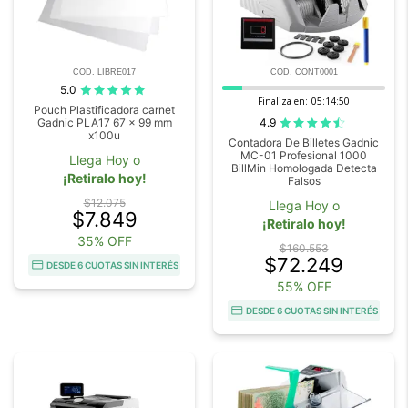
COD. LIBRE017
COD. CONT0001
5.0
Finaliza en:
05:14:48
Pouch Plastificadora carnet
4.9
Gadnic PLA17 67 x 99 mm
x100u
Contadora De Billetes Gadnic
MC-01 Profesional 1000
Llega Hoy o
BillMin Homologada Detecta
¡Retiralo hoy!
Falsos
$12.075
Llega Hoy o
$7.849
¡Retiralo hoy!
35% OFF
$160.553
$72.249
DESDE 6 CUOTAS SIN INTERÉS
55% OFF
DESDE 6 CUOTAS SIN INTERÉS