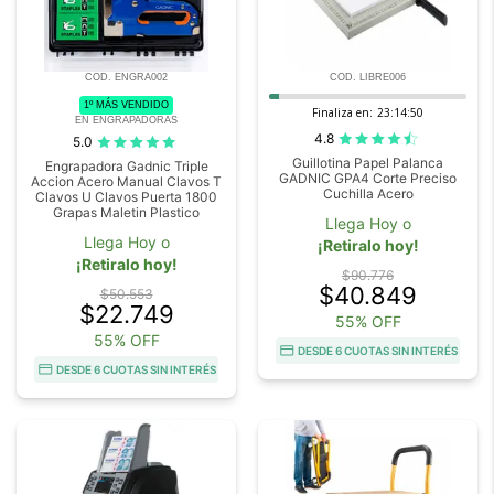
COD. ENGRA002
COD. LIBRE006
1º MÁS VENDIDO
Finaliza en:
23:14:48
EN ENGRAPADORAS
4.8
5.0
Guillotina Papel Palanca
Engrapadora Gadnic Triple
GADNIC GPA4 Corte Preciso
Accion Acero Manual Clavos T
Cuchilla Acero
Clavos U Clavos Puerta 1800
Grapas Maletin Plastico
Llega Hoy o
Llega Hoy o
¡Retiralo hoy!
¡Retiralo hoy!
$90.776
$40.849
$50.553
$22.749
55% OFF
55% OFF
DESDE 6 CUOTAS SIN INTERÉS
DESDE 6 CUOTAS SIN INTERÉS