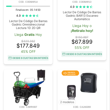
COD. CODBAR14
COD. CODBAR13
4.9
Finaliza en:
05:14:48
Lector De Código De Barras
4.9
Gadnic BAR13 Escaneo
Automático
Lector De Código De Barras
Gadnic Omnidireccional
Llega Hoy o
Lectura 1D 2D QR
¡Retiralo hoy!
Llega
Gratis
Hoy
$150.887
$67.899
$323.362
$177.849
55% OFF
45% OFF
DESDE 6 CUOTAS SIN INTERÉS
DESDE 6 CUOTAS SIN INTERÉS
2 modelos
COD. CARRI007
COD. CAJA029X