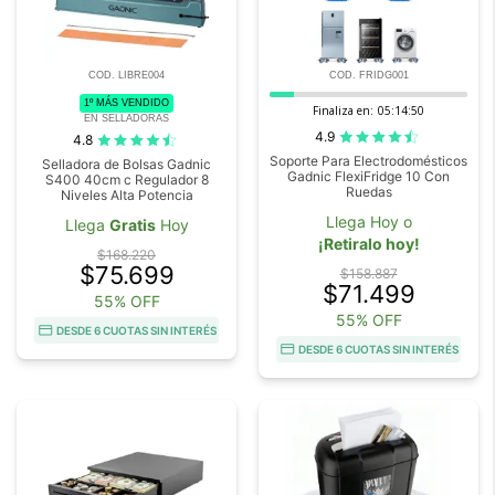
COD. LIBRE004
COD. FRIDG001
1º MÁS VENDIDO
Finaliza en:
05:14:48
EN SELLADORAS
4.9
4.8
Soporte Para Electrodomésticos
Selladora de Bolsas Gadnic
Gadnic FlexiFridge 10 Con
S400 40cm c Regulador 8
Ruedas
Niveles Alta Potencia
Llega Hoy o
Llega
Gratis
Hoy
¡Retiralo hoy!
$168.220
$75.699
$158.887
$71.499
55% OFF
55% OFF
DESDE 6 CUOTAS SIN INTERÉS
DESDE 6 CUOTAS SIN INTERÉS