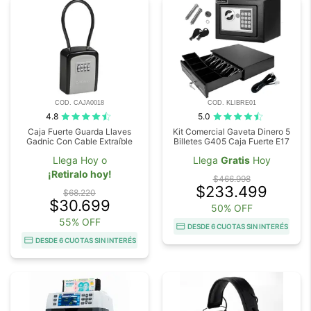
COD. CAJA0018
COD. KLIBRE01
4.8
5.0
Caja Fuerte Guarda Llaves
Kit Comercial Gaveta Dinero 5
Gadnic Con Cable Extraíble
Billetes G405 Caja Fuerte E17
Llega Hoy o
Llega
Gratis
Hoy
¡Retiralo hoy!
$466.998
$233.499
$68.220
$30.699
50% OFF
55% OFF
DESDE 6 CUOTAS SIN INTERÉS
DESDE 6 CUOTAS SIN INTERÉS