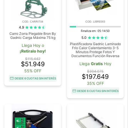
COD. CARRIT04
COD. LIBRE003
4.9
Finaliza en:
05:14:48
Carro Zorra Plegable Bron By
5.0
Gadnic Carga Máxima 75 kg
Plastificadora Gadnic Laminado
Llega Hoy o
Frío Calor Calentamiento 3-5
¡Retiralo hoy!
Minutos Protege Fotos Y
Documentos Función Reversa
$115.442
$51.949
Llega
Gratis
Hoy
55% OFF
$304.075
$197.649
DESDE 6 CUOTAS SIN INTERÉS
35% OFF
DESDE 6 CUOTAS SIN INTERÉS