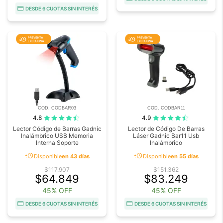
DESDE 6 CUOTAS SIN INTERÉS
COD. CODBAR03
COD. CODBAR11
4.8
4.9
Lector Código de Barras Gadnic
Lector de Código De Barras
Inalámbrico USB Memoria
Láser Gadnic Bar11 Usb
Interna Soporte
Inalámbrico
acute
acute
Disponible
en 43 días
Disponible
en 55 días
$117.907
$151.362
$64.849
$83.249
45% OFF
45% OFF
DESDE 6 CUOTAS SIN INTERÉS
DESDE 6 CUOTAS SIN INTERÉS