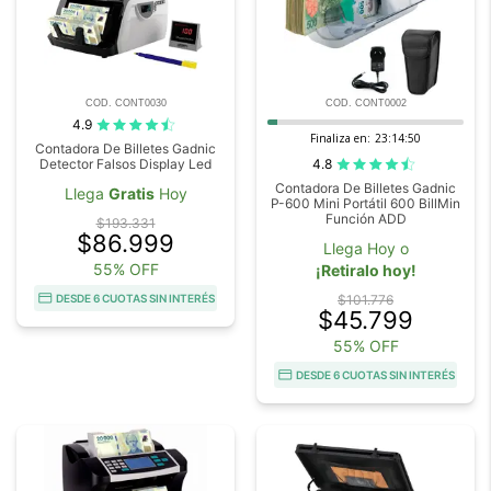
COD. CONT0030
COD. CONT0002
4.9
Finaliza en:
23:14:48
Contadora De Billetes Gadnic
4.8
Detector Falsos Display Led
Contadora De Billetes Gadnic
Llega
Gratis
Hoy
P-600 Mini Portátil 600 BillMin
Función ADD
$193.331
$86.999
Llega Hoy o
55% OFF
¡Retiralo hoy!
DESDE 6 CUOTAS SIN INTERÉS
$101.776
$45.799
55% OFF
DESDE 6 CUOTAS SIN INTERÉS