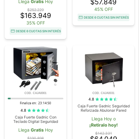
$57.849
Llega
Gratis
Hoy
45% OFF
$252.229
$163.949
DESDE 6 CUOTAS SIN INTERÉS
35% OFF
DESDE 6 CUOTAS SIN INTERÉS
COD. CAJA0001
COD. CAJA0031
4.8
Finaliza en:
23:14:48
Caja Fuerte Gadnic Seguridad
4.8
Reforzada Abulonar Pared
Caja Fuerte Gadnic Con
Llega Hoy o
Teclado Digital Seguridad
¡Retiralo hoy!
Llega
Gratis
Hoy
$142.331
$190.898