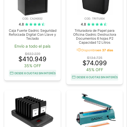
COD. CAJA0032
COD. TRITU004
4.8
4.8
Caja Fuerte Gadnic Seguridad
Trituradora de Papel para
Reforzada Digital Con Llave y
Oficina Gadnic Destructora
Teclado
Documentos 6 hojas P2
Capacidad 12 Litros
Envío a todo el país
acute
Disponible
en 37 días
$632.229
$410.949
$134.725
$74.099
35% OFF
45% OFF
DESDE 6 CUOTAS SIN INTERÉS
DESDE 6 CUOTAS SIN INTERÉS