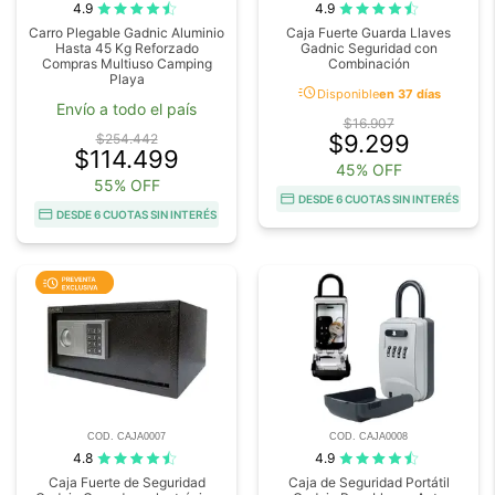
4.9
4.9
Carro Plegable Gadnic Aluminio
Caja Fuerte Guarda Llaves
Hasta 45 Kg Reforzado
Gadnic Seguridad con
Compras Multiuso Camping
Combinación
Playa
acute
Disponible
en 37 días
Envío a todo el país
$16.907
$9.299
$254.442
$114.499
45% OFF
55% OFF
DESDE 6 CUOTAS SIN INTERÉS
DESDE 6 CUOTAS SIN INTERÉS
COD. CAJA0007
COD. CAJA0008
4.8
4.9
Caja Fuerte de Seguridad
Caja de Seguridad Portátil