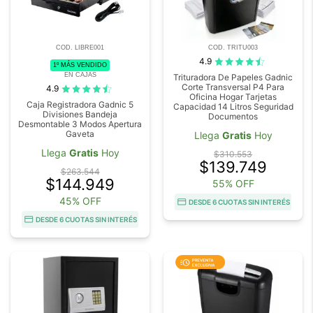
COD. LIBRE001
COD. TRITU003
4.9
1º MÁS VENDIDO
EN CAJAS
Trituradora De Papeles Gadnic
Corte Transversal P4 Para
4.9
Oficina Hogar Tarjetas
Caja Registradora Gadnic 5
Capacidad 14 Litros Seguridad
Divisiones Bandeja
Documentos
Desmontable 3 Modos Apertura
Gaveta
Llega
Gratis
Hoy
Llega
Gratis
Hoy
$310.553
$139.749
$263.544
$144.949
55% OFF
45% OFF
DESDE 6 CUOTAS SIN INTERÉS
DESDE 6 CUOTAS SIN INTERÉS