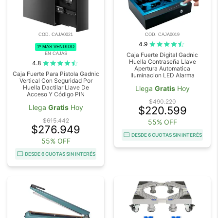
COD. CAJA0021
COD. CAJA0019
4.9
1º MÁS VENDIDO
EN CAJAS
Caja Fuerte Digital Gadnic
Huella Contraseña Llave
4.8
Apertura Automatica
Caja Fuerte Para Pistola Gadnic
Iluminacion LED Alarma
Vertical Con Seguridad Por
Huella Dactilar Llave De
Llega
Gratis
Hoy
Acceso Y Código PIN
$490.220
Llega
Gratis
Hoy
$220.599
$615.442
55% OFF
$276.949
DESDE 6 CUOTAS SIN INTERÉS
55% OFF
DESDE 6 CUOTAS SIN INTERÉS