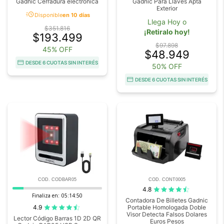
Gadnic Cerradura electrónica
Gadnic Para Llaves Apta
Exterior
acute
Disponible
en 10 días
Llega Hoy o
$351.816
¡Retiralo hoy!
$193.499
$97.898
45% OFF
$48.949
DESDE 6 CUOTAS SIN INTERÉS
50% OFF
DESDE 6 CUOTAS SIN INTERÉS
COD. CODBAR05
COD. CONT0005
4.8
Finaliza en:
05:14:48
Contadora De Billetes Gadnic
4.9
Portable Homologada Doble
Visor Detecta Falsos Dolares
Lector Código Barras 1D 2D QR
Euros Pesos