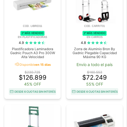
COD. LIBRE011
COD. CARRIT01
1º MÁS VENDIDO
1º MÁS VENDIDO
EN PLASTIFICADORAS
EN CARROS
4.9
4.8
Plastificadora Laminadora
Zorra de Aluminio Bron By
Gadnic Pouch A3 Pro 300W
Gadnic Plegable Capacidad
Alta Velocidad
Máxima 90 KG
acute
Envío a todo el país
Disponible
en 15 días
$230.725
$160.553
$126.899
$72.249
45% OFF
55% OFF
DESDE 6 CUOTAS SIN INTERÉS
DESDE 6 CUOTAS SIN INTERÉS