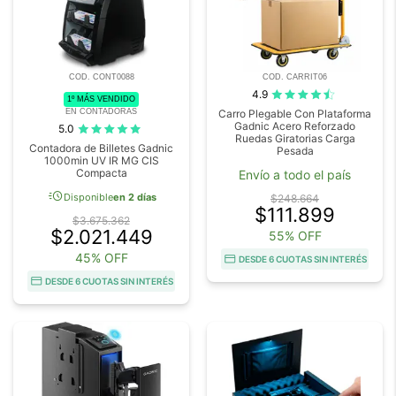
COD. CONT0088
COD. CARRIT06
4.9
1º MÁS VENDIDO
EN CONTADORAS
Carro Plegable Con Plataforma
Gadnic Acero Reforzado
5.0
Ruedas Giratorias Carga
Contadora de Billetes Gadnic
Pesada
1000min UV IR MG CIS
Compacta
Envío a todo el país
acute
Disponible
en 2 días
$248.664
$111.899
$3.675.362
$2.021.449
55% OFF
45% OFF
DESDE 6 CUOTAS SIN INTERÉS
DESDE 6 CUOTAS SIN INTERÉS