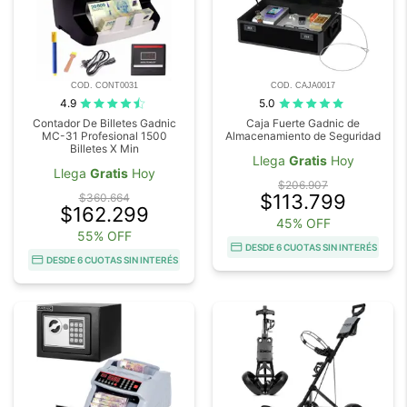
COD. CONT0031
COD. CAJA0017
4.9
5.0
Contador De Billetes Gadnic
Caja Fuerte Gadnic de
MC-31 Profesional 1500
Almacenamiento de Seguridad
Billetes X Min
Llega
Gratis
Hoy
Llega
Gratis
Hoy
$206.907
$113.799
$360.664
$162.299
45% OFF
55% OFF
DESDE 6 CUOTAS SIN INTERÉS
DESDE 6 CUOTAS SIN INTERÉS