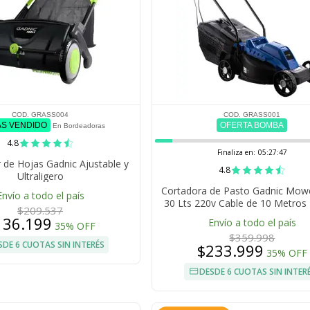
COD. GRASS004
COD. GRASS001
ÁS VENDIDO
OFERTA BOMBA
En Bordeadoras
4.8
Finaliza en:
05:27:47
 de Hojas Gadnic Ajustable y
4.8
Ultraligero
Cortadora de Pasto Gadnic Mow
Envío a todo el país
30 Lts 220v Cable de 10 Metro
$209.537
136.199
Envío a todo el país
35% OFF
$359.998
SDE 6 CUOTAS SIN INTERÉS
$233.999
35% OFF
DESDE 6 CUOTAS SIN INTER