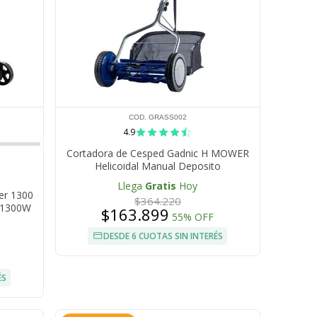
COD. GRASS002
4.9
Cortadora de Cesped Gadnic H MOWER
Helicoidal Manual Deposito
Llega
Gratis
Hoy
er 1300
$364.220
s 1300W
$163.899
55% OFF
DESDE 6 CUOTAS SIN INTERÉS
ÉS