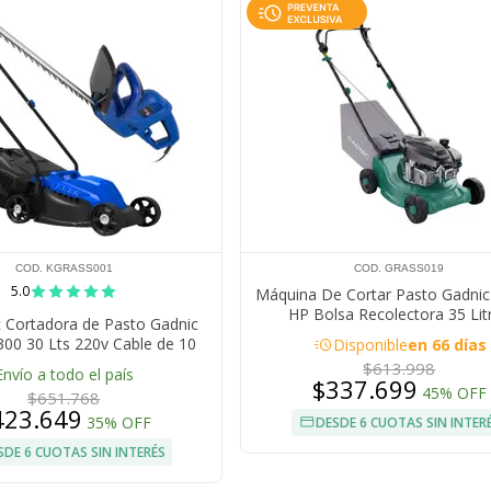
COD. KGRASS001
COD. GRASS019
5.0
Máquina De Cortar Pasto Gadnic 
HP Bolsa Recolectora 35 Lit
c Cortadora de Pasto Gadnic
acute
00 30 Lts 220v Cable de 10
Disponible
en 66 días
00W Podadoras Para Plantas
$613.998
Envío a todo el país
c TRIHE580 Cortacercos
$337.699
45% OFF
$651.768
423.649
35% OFF
DESDE 6 CUOTAS SIN INTER
SDE 6 CUOTAS SIN INTERÉS