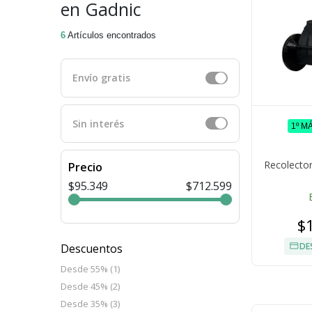
en Gadnic
6
Artículos encontrados
Envío gratis
Sin interés
1º M
Recolector
Precio
$95.349
$712.599
$
DE
Descuentos
Desde 55% (1)
Desde 45% (2)
Desde 35% (3)