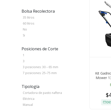
Bolsa Recolectora
35 litros
60 litros
No
Si
Posiciones de Corte
1
3
3 posiciones: 30 – 65 mm
Kit Gadni
7 posiciones: 25–75 mm
Mower 13
Metros 13
Tipología
Gadni
Cortadora de pasto naftera
$
Eléctrica
DE
Manual