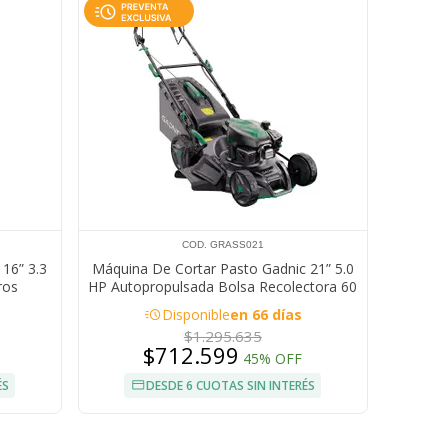
COD. GRASS021
16” 3.3
Máquina De Cortar Pasto Gadnic 21” 5.0
ros
HP Autopropulsada Bolsa Recolectora 60
Litros
acute
Disponible
en 66 días
$1.295.635
$712.599
45% OFF
ÉS
DESDE 6 CUOTAS SIN INTERÉS