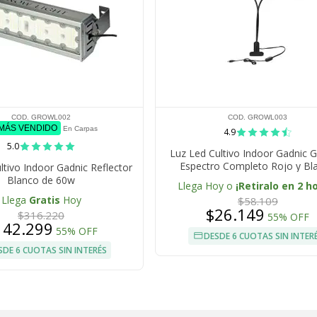
COD. GROWL002
COD. GROWL003
 MÁS VENDIDO
En Carpas
4.9
5.0
Luz Led Cultivo Indoor Gadnic
Espectro Completo Rojo y Bl
ltivo Indoor Gadnic Reflector
Blanco de 60w
Llega Hoy o
¡Retiralo en 2 h
Llega
Gratis
Hoy
$58.109
$26.149
$316.220
55% OFF
142.299
55% OFF
DESDE 6 CUOTAS SIN INTER
SDE 6 CUOTAS SIN INTERÉS