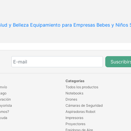
lud y Belleza
Equipamiento para Empresas
Bebes y Niños
Suscribir
Categorías
nvío
Todos los productos
Pago
Notebooks
ración
Drones
yorista
Cámaras de Seguridad
amos?
Aspiradoras Robot
yuda
Impresoras
Proyectores
Freidoras de Aire