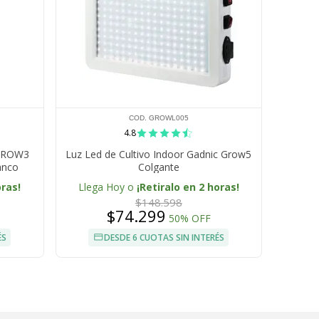
COD. GROWL005
4.8
 GROW3
Luz Led de Cultivo Indoor Gadnic Grow5
anco
Colgante
oras!
Llega Hoy o
¡Retiralo en 2 horas!
$148.598
$74.299
50% OFF
ÉS
DESDE 6 CUOTAS SIN INTERÉS